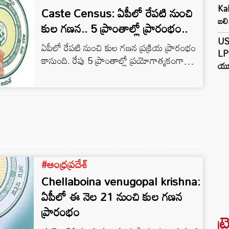
Kak
Caste Census: ఏపీలో రేపటి నుంచి
బలి
కుల గణన.. 5 ప్రాంతాల్లో ప్రారంభం..
US
ఏపీలో రేపటి నుంచి కుల గణన ప్రక్రియ ప్రారంభం
LPG
కానుంది. రేపు 5 ప్రాంతాల్లో ప్రయోగాత్మకంగా
యూ
కులగణన స్టార్ట్ చేయనున్నారు. 3 గ్రామ
సచివాలయాలు, 2 వార్డు సచివాలయాల పరిధిలో
మొదలు కానుంది.
#ఆంధ్రప్రదేశ్
Chellaboina venugopal krishna:
ఏపీలో ఈ నెల 21 నుంచి కుల గణన
ప్రారంభం
ట్