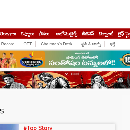
తెలంగాణ
రివ్యూలు
క్రీడలు
ఆటోమొబైల్స్
బిజినెస్‌
టెక్నాలజీ
లైఫ్ స్టై
e Record
OTT
Chairman's Desk
స్టడీ & జాబ్స్
భక్తి
s
#Top Story