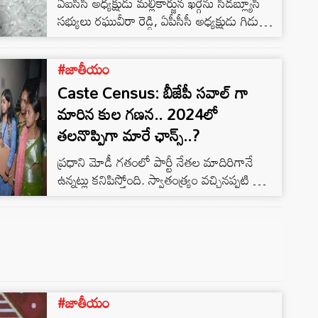
ఏఐసీసీ అధ్యక్షుడు మల్లికార్జున ఖర్గేను సీడబ్ల్యూసీ
సభ్యులు రఘువీరా రెడ్డి, ఏపీసీసీ అధ్యక్షుడు గిడుగు
రుద్రరాజు కలిశారు. ఈ సందర్భంగా ఆయన
మాట్లాడుతూ.. ఈ నెల 21న మంత్రాలయంలో
#జాతీయం
నిర్వహించే సభకు రావాలని ఆహ్పానించామన్నారు.
Caste Census: బీజేపీ సవాల్ గా
మారిన కుల గణన.. 2024లో
తలనొప్పిగా మారే ఛాన్స్..?
ప్రధాని మోడీ గతంలో పార్టీ నేతల మాదిరిగానే
ఉన్నట్లు కనిపిస్తోంది. స్వాతంత్య్రం వచ్చినప్పటి నుంచి
కేంద్రంలో ఏ పార్టీ అధికారంలో ఉన్నా లెక్కలు
బయటపెట్టే ధైర్యం ఎవరికీ లేదు. ఈ రోజు రాహుల్
గాంధీ దీని గురించి గళం విప్పారు.
#జాతీయం