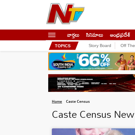
వార్తలు
సినిమాలు
ఆంధ్రప్రదేశ్
Story Board
Off Th
TOPICS
Home
Caste Census
Caste Census New