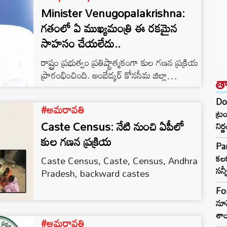
Minister Venugopalakrishna:
గతంలో ఏ ముఖ్యమంత్రి ఈ రకమైన
సాహసం చేయలేదు..
రాష్ట్రం ప్రభుత్వం ప్రతిష్టాత్మకంగా కుల గణన ప్రక్రియ
ప్రారంభించింది. అంబేడ్కర్ కోనసీమ జిల్లా
త
రామచంద్రపురం నియోజకవర్గంలోని నేలపర్తిపాడు
గ్రామంలో మంత్రి చెల్లుబోయిన వేణుగోపాలకృష్ణ
Don
#అమరావతి
కులగణన కార్యక్రమాన్ని ప్రారంభించారు. ఈ
ట్ర
Caste Census: నేటి నుంచి ఏపీలో
సందర్భంగా మంత్రి వేణు మీడియాతో మాట్లాడుతూ..
నిర
గతంలో ఏ ముఖ్యమంత్రి ఈ రకమైన సాహసం
కుల గణన ప్రక్రియ
Par
చేయలేదన్నారు.
కలక
Caste Census, Caste, Census, Andhra
సన్న
Pradesh, backward castes
Fo
నూన
శాం
#అమరావతి