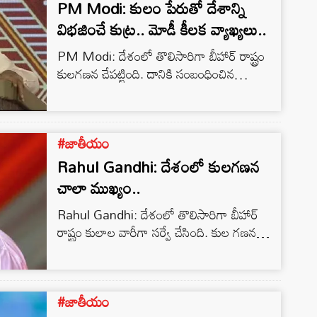
PM Modi: కులం పేరుతో దేశాన్ని
విభజించే కుట్ర.. మోడీ కీలక వ్యాఖ్యలు..
PM Modi: దేశంలో తొలిసారిగా బీహార్ రాష్ట్రం
కులగణన చేపట్టింది. దానికి సంబంధించిన
వివరాలను ఈ రోజు ప్రకటించింది. ఇదిలా ఉంటే
మధ్యప్రదేశ్ ఎన్నికల్ ప్రచారంలో పాల్గొంటున్న
ప్రధాని నరేంద్రమోడీ కీలక వ్యాఖ్యలు చేశారు.
#జాతీయం
ప్రతిపక్షాలు కులం పేరుతో దేశాన్ని విభజించే
ప్రయత్నం చేస్తున్నారంటూ ఆగ్రహం వ్యక్తం
Rahul Gandhi: దేశంలో కులగణన
ధ్వజమెత్తారు.
చాలా ముఖ్యం..
Rahul Gandhi: దేశంలో తొలిసారిగా బీహార్
రాష్ట్రం కులాల వారీగా సర్వే చేసింది. కుల గణన
ఫలితాలను ఈ రోజు వెల్లడించింది. నితీష్ కుమార్
నేతృత్వంలోని బీహార్ ప్రభుత్వం చేసిన ఈ పనిని
కాంగ్రెస్ స్వాగతించింది. సామాజిక న్యాయం
#జాతీయం
చేయడానికి, సామాజిక సాధికారత కోసం జాతీయ