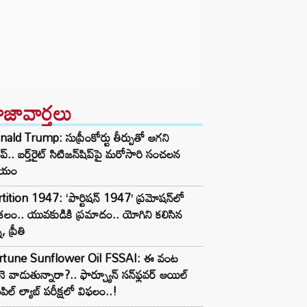
ాజావార్తలు
ald Trump: సుప్రీంకోర్టు తీర్పుతో ఆగని
ంప్.. బర్త్‌రైట్ సిటిజన్‌షిప్‌పై మరోసారి సంచలన
్ణయం
tition 1947: ‘పార్టిషన్ 1947’ ప్రమోషన్‌లో
లం.. యువకుడికి ప్రమాదం.. యోగిని కలిసిన
ీ, ప్రీతి
rtune Sunflower Oil FSSAI: ఈ వంట
ె వాడుతున్నారా?.. ఫార్చ్యూన్ సన్‌ఫ్లవర్ ఆయిల్
పిల్ ల్యాబ్ పరీక్షలో విఫలం..!