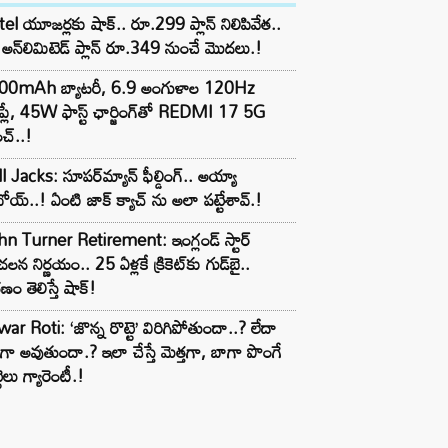
tel యూజర్లకు షాక్.. రూ.299 ప్లాన్ నిలిపివేత..
అన్‌లిమిటెడ్ ప్లాన్ రూ.349 నుంచే మొదలు.!
00mAh బ్యాటరీ, 6.9 అంగుళాల 120Hz
్‌ప్లే, 45W ఫాస్ట్ ఛార్జింగ్‌తో REDMI 17 5G
చ్..!
l Jacks: సూపర్‌మ్యాన్ ఫీల్డింగ్.. అయ్యా
ోయ్..! ఏంటి జాక్ క్యాచ్ ను అలా పట్టేశావ్.!
n Turner Retirement: ఇంగ్లండ్ స్టార్
లన నిర్ణయం.. 25 ఏళ్లకే క్రికెట్‌కు గుడ్‌బై..
ణం తెలిస్తే షాక్!
ar Roti: ‘జొన్న రొట్టె’ విరిగిపోతుందా..? లేదా
టిగా అవుతుందా.? ఇలా చేస్తే మెత్తగా, బాగా పొంగే
టెలు గ్యారెంటీ.!