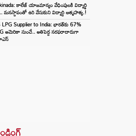
inada: కాలేజ్ యాజమాన్యం వేధింపులకి విద్యార్థి
.. మనస్దాపంతో ఉరి వేసుకుని విద్యార్ది ఆత్మహత్య.!
 LPG Supplier to India: భారత్‌కు 67%
 అమెరికా నుంచే.. అతిపెద్ద సరఫరాదారుగా
ఎస్
రెండింగ్‌