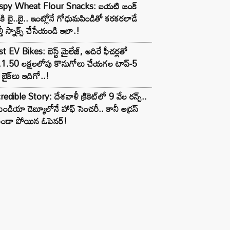
ispy Wheat Flour Snacks: బయటి జంక్
్‌కి బై..బై.. ఇంట్లోనే గోధుమపిండితో కరకరలాడే
్తీ స్నాక్స్ చేసేయండి ఇలా.!
t EV Bikes: బెస్ట్ మైలేజ్, అదిరే ఫీచర్లతో
.1.50 లక్షలలోపు కొనుగోలు చేయగల టాప్-5
బైక్‌లు ఇదిగో..!
redible Story: దేశవాళీ క్రికెట్‌లో 9 వేల రన్స్..
ిండియా డెబ్యూలోనే హాఫ్ సెంచరీ.. కానీ అడ్రస్
కుండా పోయిన ఓపెనర్!