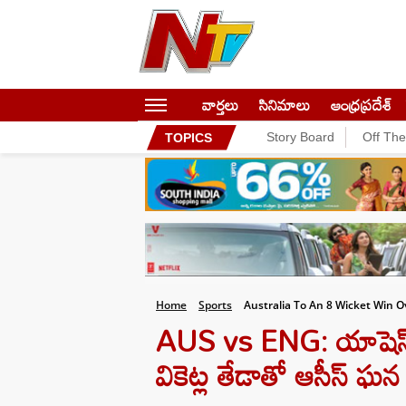
వార్తలు
సినిమాలు
ఆంధ్రప్రదేశ్
Story Board
Off Th
TOPICS
Home
Sports
Australia To An 8 Wicket Win O
AUS vs ENG: యాషెస్ టెస
వికెట్ల తేడాతో ఆసీస్ 