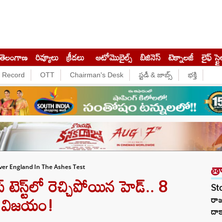
తెలంగాణ
రివ్యూలు
క్రీడలు
ఆటోమొబైల్స్
బిజినెస్‌
టెక్నాలజీ
లైఫ్ స్టై
e Record
OTT
Chairman's Desk
స్టడీ & జాబ్స్
భక్తి
త
ver England In The Ashes Test
్ట్⁬లో రెచ్చిపోయిన హెడ్.. 8
St
ఘన విజయం!
రా
దాక