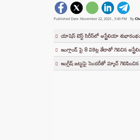
Published Date :November 22, 2025 ,
3:40 PM
By
Ch
యాషెస్ టెస్ట్⁬ సిరీస్⁬లో ఆస్ట్రేలియా శుభారంభ
ఇంగ్లాండ్ పై 8 వికెట్ల తేడాతో గెలిచిన ఆస్ట్రే
ఇంగ్లీష్ జట్టుపై సెంచరీతో మ్యాచ్ గెలిపించిన