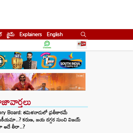
ల్
క్రైమ్
Explainers
English
ాజావార్తలు
ory Board: తమిళనాడులో ప్రతీకారమే
జకీయమా..? కరుణ, జయ దగ్గర నుంచి విజయ్
ా అదే తీరా..?