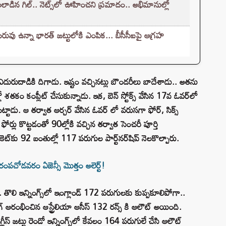
ిన గిల్.. నెట్స్‌లో ఊహించని ప్రమాదం.. అభిమానుల్లో
వు ఉన్నా భారత్ జట్టులోకి ఎంపిక... బీసీసీఐపై ఆగ్రహ
ఎదురుదాడికి దిగాడు. ఇష్టం వచ్చినట్లు బౌండరీలు బాదేశాడు.. అతను
శతకం కంప్లీట్ చేసుకున్నాడు. ఇక, బెన్ స్టోక్స్ వేసిన 17వ ఓవర్‌లో
రాబట్టాడు. ఆ తర్వాత ఆర్చర్ వేసిన ఓవర్ లో వరుసగా ఫోర్, సిక్స్
 ఫోర్లు కొట్టడంతో 90ల్లోకి వచ్చిన తర్వాత సెంచరీ పూర్తి
ికెట్‌కు 92 బంతుల్లో 117 పరుగుల పార్ట్⁪నర్⁪షిప్ నెలకొల్పారు.
ా రంపచోడవరం ఏజెన్సీ మొత్తం అలెర్ట్‌!
. తొలి ఇన్నింగ్స్‌లో ఇంగ్లాండ్ 172 పరుగులకు కుప్పకూలిపోగా..
గ్‌ ఆరంభించిన ఆస్ట్రేలియా ఆసీస్‌ 132 రన్స్ కి ఆలౌట్ అయింది.
స్ జట్టు రెండో ఇన్నింగ్స్‌లో కేవలం 164 పరుగులే చేసి ఆలౌట్