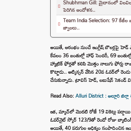
Shubhman Gill: మైదానంలో విలవిలలాడ
పెరిగిన ఆందోళన..
Team India Selection: 97 కేజీల బరు
జ్వాలలు..
అయితే, ఆరంభం నుంచే ఇంగ్లీష్ బౌలర్లపై హెడ్ 
కేవలం 36 బంతుల్లో హాఫ్ సెంచరీ, 69 బంతుల్లో 
హ్యాట్రిక్ ఫోర్లతో కలిపి మొత్తం నాలుగు ఫోర్లు 
కొట్టాడు.. అట్కిన్సన్‌ వేసిన 20వ ఓవర్‌లో రెండు
చేసుకున్నాడు. ట్రావిస్ హెడ్, లబుషేన్ సెకండ్ వ
Read Also:
Alluri District : అల్లూరి జిల్ల
ఇక, మ్యాచ్‌లో మొదటి రోజే 19 వికెట్లు పడ్డాయి
ఓవర్‌నైట్‌ స్కోర్‌ 123/9తో రెండో రోజు బ్యాటిం
అయితే, 40 పరుగుల ఆధిక్యం సంపాదించిన ఇంగ్లీ