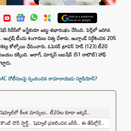
Add as a preferred
source on google
సిరీస్‌లో ఆస్ట్రేలియా జట్టు శుభారంభం చేసింది. పెర్త్‌లో జరిగిన
 ఇంగ్లిష్ టీంను కంగారులు చిత్తు చేశారు. ఇంగ్లాండ్ నిర్దేశించిన 205
ు వికెట్లు కోల్పోయి ఛేదించారు. ఓపెనర్ ట్రావిస్ హెడ్ (123) టీ20
 విజయం దక్కింది. అలాగే, మార్నస్ లబుషేన్ (51 నాటౌట్) హాఫ్
ొట్టాడు.
 నోటీసులపై స్పందించిన రామానాయుడు స్టూడియోస్?
ెడ్యూల్‌లో కీలక మార్పులు.. టీ20లు కూడా అక్కడే..
ట్ డౌన్ స్టార్ట్.. షెడ్యూల్ ప్రకటించిన ఐసీసీ.. ఈ తేదీల్లోనే..