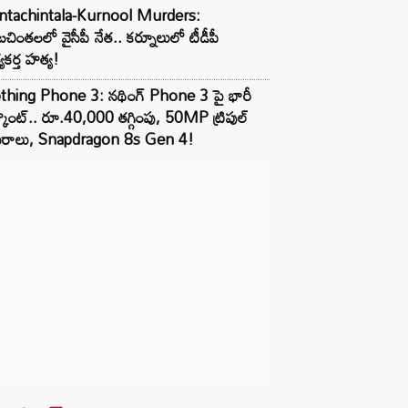
ntachintala-Kurnool Murders:
టచింతలలో వైసీపీ నేత.. కర్నూలులో టీడీపీ
్యకర్త హత్య!
thing Phone 3: నథింగ్ Phone 3 పై భారీ
్కౌంట్.. రూ.40,000 తగ్గింపు, 50MP ట్రిపుల్
మెరాలు, Snapdragon 8s Gen 4!