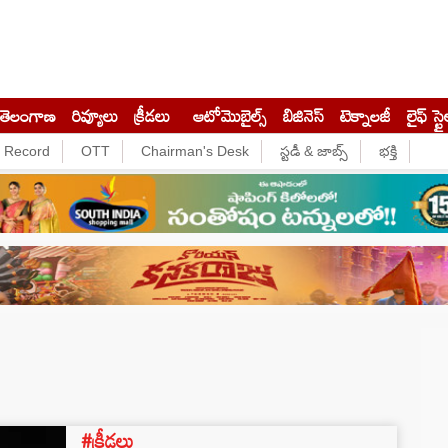
తెలంగాణ
రివ్యూలు
క్రీడలు
ఆటోమొబైల్స్
బిజినెస్‌
టెక్నాలజీ
లైఫ్ స్టై
e Record
OTT
Chairman's Desk
స్టడీ & జాబ్స్
భక్తి
#క్రీడలు