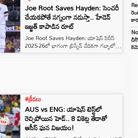
Re
Joe Root Saves Hayden: సెంచరీ
పరుగుల ఆధిక్యంలో కొనసాగుతుంది.
రెం
చేయకపోతే నగ్నంగా నడుస్తా.. హేడెన్
కార
ఇజ్జత్ కాపాడిన రూట్
No
Joe Root Saves Hayden: యాషెస్ సిరీస్
డిస
2025-26లో భాగంగా బ్రిస్బేన్ వేదికగా గబ్బాలో
కె
ఆస్ట్రేలియాతో జరుగుతున్న రెండో టెస్టులో ఇంగ్లాండ్
బ్యాటర్ జో రూట్ 12 ఏళ్ల తర్వాత శతకం కొట్టాడు.
#క్రీడలు
AUS vs ENG: యాషెస్ టెస్ట్⁬లో
రెచ్చిపోయిన హెడ్.. 8 వికెట్ల తేడాతో
ఆసీస్ ఘన విజయం!