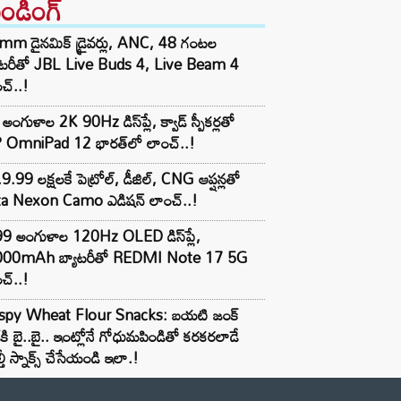
రెండింగ్‌
mm డైనమిక్ డ్రైవర్లు, ANC, 48 గంటల
యాటరీతో JBL Live Buds 4, Live Beam 4
చ్..!
అంగుళాల 2K 90Hz డిస్‌ప్లే, క్వాడ్ స్పీకర్లతో
 OmniPad 12 భారత్‌లో లాంచ్..!
9.99 లక్షలకే పెట్రోల్, డీజిల్, CNG ఆప్షన్లతో
ta Nexon Camo ఎడిషన్ లాంచ్..!
99 అంగుళాల 120Hz OLED డిస్‌ప్లే,
000mAh బ్యాటరీతో REDMI Note 17 5G
చ్..!
ispy Wheat Flour Snacks: బయటి జంక్
్‌కి బై..బై.. ఇంట్లోనే గోధుమపిండితో కరకరలాడే
్తీ స్నాక్స్ చేసేయండి ఇలా.!