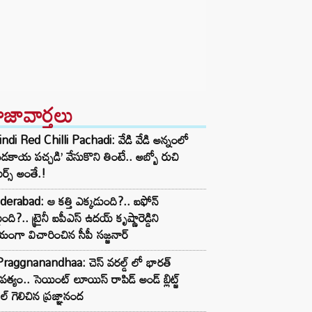
ాజావార్తలు
ndi Red Chilli Pachadi: వేడి వేడి అన్నంలో
ండకాయ పచ్చడి’ వేసుకొని తింటే.. అబ్బో రుచి
ర్స్ అంతే.!
erabad: ఆ కత్తి ఎక్కడుంది?.. ఐఫోన్
ంది?.. ట్రైనీ ఐపీఎస్ ఉదయ్ కృష్ణారెడ్డిని
యంగా విచారించిన సీపీ సజ్జనార్‌
raggnanandhaa: చెస్ వరల్డ్ లో భారత్
పత్యం.. సెయింట్ లూయిస్ రాపిడ్ అండ్ బ్లిట్జ్
ిల్ గెలిచిన ప్రజ్ఞానంద