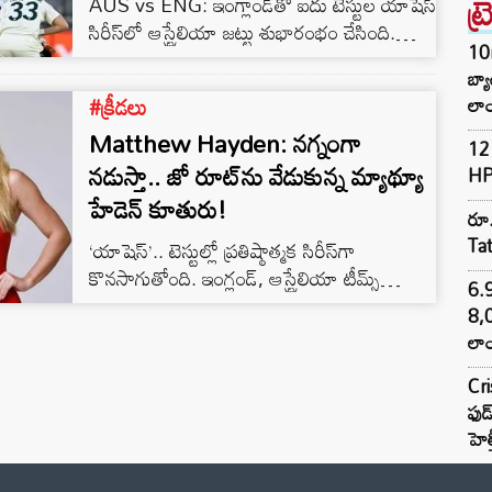
ట్
AUS vs ENG: ఇంగ్లాండ్‌తో ఐదు టెస్టుల యాషెస్‌
సిరీస్‌లో ఆస్ట్రేలియా జట్టు శుభారంభం చేసింది.
10
పెర్త్‌లో జరిగిన మొదటి టెస్టు కేవలం రెండు
బ్
రోజుల్లోనే ముగిసింది.
#క్రీడలు
లాం
Matthew Hayden: నగ్నంగా
12 
నడుస్తా.. జో రూట్‌ను వేడుకున్న మ్యాథ్యూ
HP
హేడెన్ కూతురు!
రూ.
Ta
‘యాషెస్’.. టెస్టుల్లో ప్రతిష్ఠాత్మక సిరీస్‌గా
కొనసాగుతోంది. ఇంగ్లండ్, ఆస్ట్రేలియా టీమ్స్
6.
యాషెస్ సిరీస్ కోసం హోరాహోరీగా తలపడుతాయి.
8,
పోటీ ఎంతలా ఉంటుందంటే.. ప్లేయర్ గాయపడినా
లాం
కూడా జట్టు కోసం ఆడుతుంటాడు. ఐదు టెస్టుల
సిరీస్ యాషెస్‌పై సర్వత్రా ఆసక్తి ఉంటుంది. ఈసారి
Cr
ఫుడ
ఆస్ట్రేలియా వేదికగా నవంబర్ 21 నుంచి యాషెస్‌
హెల
ఆరంభం కానుంది. ఈ క్రమంలో ఆస్ట్రేలియా మాజీ
ఓపెనర్, కామెంటేటర్ మ్యాథ్యూ హేడెన్ కీలక