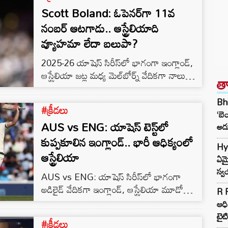
Scott Boland: ఓపెనర్‌గా 11వ
నంబర్ ఆటగాడు.. ఆస్ట్రేలియాది
వ్యూహమా లేదా బలుపా?
2025-26 యాషెస్‌ సిరీస్‌లో భాగంగా ఇంగ్లాండ్‌,
ఆస్ట్రేలియా జట్ల మధ్య మెల్‌బోర్న్‌ వేదికగా నాలుగో
త
టెస్ట్‌ మ్యాచ్ జరుగుతోంది. బాక్సింగ్ డే టెస్ట్ మొదటి
రోజు ఆటలో ఏకంగా 20 వికెట్లు నేలకూలాయి.
Bhi
#క్రీడలు
ఆతిథ్య ఆసీస్ 45.2 ఓవర్లలో 151 పరుగులకు
‘బె
AUS vs ENG: యాషెస్ టెస్ట్‌లో
ఆలౌట్ కాగా.. ఇంగ్లాండ్ 29.5 ఓవర్లలో 110
అదు
పరుగులకు ఆలౌట్ అయింది. బాక్సింగ్ డే టెస్ట్‌
కుప్పకూలిన ఇంగ్లాండ్.. భారీ ఆధిక్యంలో
Hyd
మ్యాచ్‌లో మొదటి రోజు 20 వికెట్లు పడటం ఇదే
ఆస్ట్రేలియా
ఏమై
మొదటిసారి. అయితే ఆస్ట్రేలియా రెండో ఇన్నింగ్స్
స్వ
AUS vs ENG: యాషెస్‌ సిరీస్‌లో భాగంగా
సందర్భంగా…
అడిలైడ్‌ వేదికగా ఇంగ్లాండ్, ఆస్ట్రేలియా మూడో
R P
టెస్ట్‌లో తలపడుతున్నాయి. ఆసీస్ భారీ ఆధిక్యం
ఆధి
దిశగా దూసుకెళ్తుంది. 52 ఓవర్లకు 4 వికెట్లు
టైట
#క్రీడలు
నష్టపోయి 208 పరుగులు చేసింది. ప్రస్తుతం 293