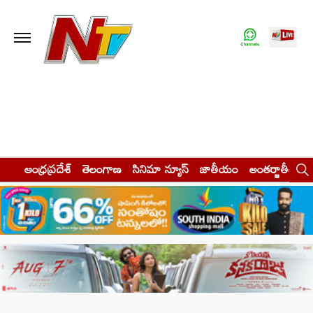
ఆంధ్రప్రదేశ్
తెలంగాణ
సినిమా న్యూస్
జాతీయం
అంతర్జాతీయం