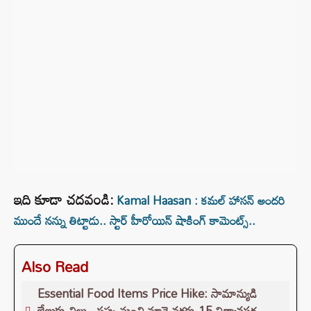
ఇది కూడా చదవండి:
Kamal Haasan : కమల్ హాసన్ అందరి
ముందే నన్ను తిట్టాడు.. స్టార్ హీరోయిన్ షాకింగ్ కామెంట్స్..
Also Read
Essential Food Items Price Hike: సామాన్యుడి
జేబుకు చిల్లు.. పప్పు నుంచి నూనె వరకు 15 నిత్యావసర