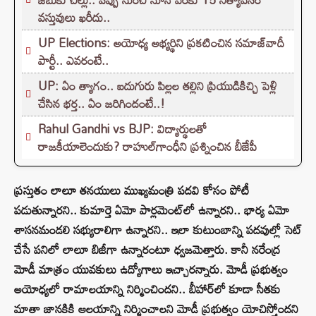
వస్తువులు ఖరీదు..
UP Elections: అయోధ్య అభ్యర్థిని ప్రకటించిన సమాజ్‌వాదీ
పార్టీ.. ఎవరంటే..
UP: ఏం త్యాగం.. ఐదుగురు పిల్లల తల్లిని ప్రియుడికిచ్చి పెళ్లి
చేసిన భర్త.. ఏం జరిగిందంటే..!
Rahul Gandhi vs BJP: విద్యార్థులతో
రాజకీయాలెందుకు? రాహుల్‌గాంధీని ప్రశ్నించిన బీజేపీ
ప్రస్తుతం లాలూ తనయులు ముఖ్యమంత్రి పదవి కోసం పోటీ
పడుతున్నారని.. కుమార్తె ఏమో పార్లమెంట్‌లో ఉన్నారని.. భార్య ఏమో
శాసనమండలి సభ్యురాలిగా ఉన్నారని.. ఇలా కుటుంబాన్ని పదవుల్లో సెట్
చేసే పనిలో లాలూ బిజీగా ఉన్నారంటూ ధ్వజమెత్తారు. కానీ నరేంద్ర
మోడీ మాత్రం యువకులు ఉద్యోగాలు ఇచ్చారన్నారు. మోడీ ప్రభుత్వం
అయోధ్యలో రామాలయాన్ని నిర్మించిందని.. బీహార్‌లో కూడా సీతకు
మాతా జానకికి ఆలయాన్ని నిర్మించాలని మోడీ ప్రభుత్వం యోచిస్తోందని