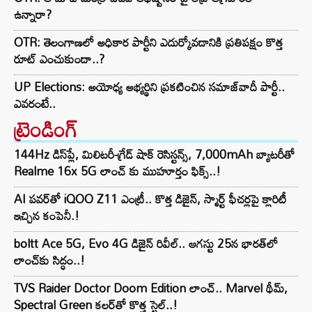
ఉన్నారా?
OTR: తెలంగాణలో అధికార పార్టీని ఎదుర్కోవడానికి ప్రతిపక్షం కొత్త
రూట్‌ ఎంచుకుందా..?
UP Elections: అయోధ్య అభ్యర్థిని ప్రకటించిన సమాజ్‌వాదీ పార్టీ..
ఎవరంటే..
ట్రెండింగ్‌
144Hz డిస్‌ప్లే, మిలిటరీ-గ్రేడ్ షాక్ రెసిస్టన్స్, 7,000mAh బ్యాటరీతో
Realme 16x 5G లాంచ్ కు ముహూర్తం ఫిక్స్..!
AI పవర్‌తో iQOO Z11 ఎంట్రీ.. కొత్త డిజైన్, స్మార్ట్ ఫీచర్లపై క్లారిటీ
ఇచ్చిన కంపెనీ.!
boltt Ace 5G, Evo 4G డిజైన్ రివీల్.. ఆగస్టు 25న భారత్‌లో
లాంచ్‌కు సిద్ధం..!
TVS Raider Doctor Doom Edition లాంచ్.. Marvel థీమ్,
Spectral Green కలర్‌తో కొత్త స్టైల్..!