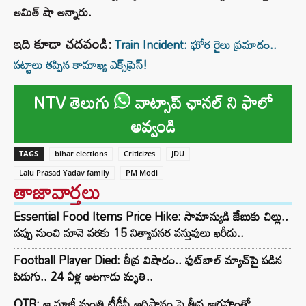
అమిత్ షా అన్నారు.
ఇది కూడా చదవండి:
Train Incident: ఘోర రైలు ప్రమాదం..
పట్టాలు తప్పిన కామాఖ్య ఎక్స్‌ప్రెస్!
NTV తెలుగు
వాట్సాప్ ఛానల్ ని ఫాలో
అవ్వండి
TAGS
bihar elections
Criticizes
JDU
Lalu Prasad Yadav family
PM Modi
తాజావార్తలు
Essential Food Items Price Hike: సామాన్యుడి జేబుకు చిల్లు..
పప్పు నుంచి నూనె వరకు 15 నిత్యావసర వస్తువులు ఖరీదు..
Football Player Died: తీవ్ర విషాదం.. ఫుట్‌బాల్ మ్యాచ్‌పై పడిన
పిడుగు.. 24 ఏళ్ల ఆటగాడు మృతి..
OTR: ఆ మాజీ మంత్రి టీడీపీ అధిష్టానం పై తీవ్ర ఆగ్రహంతో