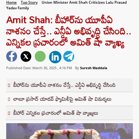
Home
Top Story
Union Minister Amit Shah Criticizes Lalu Prasad
Yadav Family
Amit Shah: బీహార్‌ను యూపీఏ
నాశనం చేస్తే.. ఎన్డీఏ అభివృద్ధి చేసింది..
ఎన్నికల ప్రచారంలో అమిత్ షా వ్యాఖ్య
Published Date :March 30, 2025 ,
4:16 PM
By
Suresh Maddala
బీహార్‌ను యూపీఏ నాశనం చేస్తే.. ఎన్డీఏ అభివృద్ధి చేసింది
లాలూ ప్రసాద్ యాదవ్ ఫ్యామిలీపై అమిత్ షా విమర్శలు
బీహార్ ఎన్నికల ప్రచారంలో అమిత్ షా వ్యాఖ్యలు