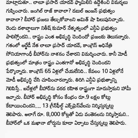
మాట్లాడుతూ.. లాలూ ప్రసాద్ యాదవ్ ఫ్యామిలీని ఉద్దేశించి విమర్శలు
గుప్పించారు. జంగిల్ రాజ్ కావాలా? డబుల్ ఇంజన్ ప్రభుత్వం
కావాలా? బీహార్ ప్రజలు తేల్చుకోవాలని అమిత్ షా పిలుపునిచ్చారు.
రెండు దశాబ్దాలుగా నితీష్ కుమార్ నేతృత్వంలో ఎన్డీఏ ప్రభుత్వం
పాలిస్తోందని.. రాష్ట్రం ఎంత అభివృద్ధి చెందిందో ప్రజలకు తెలుసన్నారు.
గతంలో ఆర్జేడీ నేత లాలూ ప్రసాద్ యాదవ్, కాంగ్రెస్ అధినేత్రి
సోనియాగాంధీ బీహార్‌ను నాశనం చేశారని విమర్శించారు. కానీ మోడీ
ప్రభుత్వంలో మాత్రం రాష్ట్రం ఎంతగానో అభివృద్ధి చెందిందని
పేర్కొన్నారు. కాంగ్రెస్ 65 ఏళ్లలో చేయలేనిది.. కేవలం 10 ఏళ్లలోనే
మోడీ అభివృద్ధి చేసి చూపించారన్నారు. తిరిగి ఎన్డీఏ ప్రభుత్వాన్ని
గెలిపిస్తే.. ఐదేళ్లలో బీహార్‌ను వరద రహిత రాష్ట్రంగా మారుస్తామని హామీ
ఇచ్చారు. బీహార్ అభివృద్ధి కోసం కేంద్రం రూ.9 లక్షల కోట్లు
కేటాయించిందని… 13 గ్రీన్‌ఫీల్డ్ ఎక్స్‌ప్రెస్‌వేలను నిర్మిస్తున్నట్లు
తెలిపారు. అలాగే రూ. 8,000 కోట్లతో ఏడు వంతెనలను నిర్మిస్తామని..
బీహార్‌లో ఒక మఖానా బోర్డును కూడా ఏర్పాటు చేస్తున్నట్లు తెలిపారు.