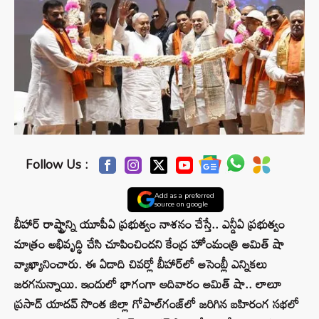
Follow Us :
Add as a preferred
source on google
బీహార్ రాష్ట్రాన్ని యూపీఏ ప్రభుత్వం నాశనం చేస్తే.. ఎన్డీఏ ప్రభుత్వం
మాత్రం అభివృద్ధి చేసి చూపించిందని కేంద్ర హోంమంత్రి అమిత్ షా
వ్యాఖ్యానించారు. ఈ ఏడాది చివర్లో బీహార్‌లో అసెంబ్లీ ఎన్నికలు
జరగనున్నాయి. ఇందులో భాగంగా ఆదివారం అమిత్ షా.. లాలూ
ప్రసాద్ యాదవ్ సొంత జిల్లా గోపాల్‌గంజ్‌లో జరిగిన బహిరంగ సభలో