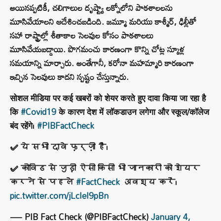
అయినప్పటికీ, చలిగాలుల దృష్ట్యా లక్నోలోని పాఠశాలలను
మూసివేయాలని ఆదేశించబడింది. జమ్మూ మరియు కాశ్మీర్, ఢిల్లీతో
సహా రాష్ట్రాల్లో శీతాకాల సెలవుల కోసం పాఠశాలలు
మూసివేయబడ్డాయి. పొగమంచు కారణంగా కొన్ని చోట్ల స్కూళ్ల
సమయాన్ని మార్చారు. అంతేగానీ, కరోనా మహమ్మారి కారణంగా
ఇచ్చిన సెలవులు కాదని స్పష్టం చేస్తున్నారు.
सोशल मीडिया पर कई खबरों को शेयर करते हुए दावा किया जा रहा है
कि
#Covid19
के कारण देश में लॉकडाउन लगेगा और स्कूल/कॉलेज
बंद रहेंगे।
#PIBFactCheck
✅ ये सभी दावे फ़र्ज़ी हैं।
✅ कोविड से जुड़ी ऐसी किसी भी जानकारी को शेयर
करने से पहले
#FactCheck
अवश्य करें।
pic.twitter.com/jLcIeI9pBn
— PIB Fact Check (@PIBFactCheck)
January 4,