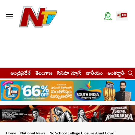
ఆంధ్రప్రదేశ్
తెలంగాణ
సినిమా న్యూస్
జాతీయం
అంతర్జాతీయం
Home
National News
No School College Closure Amid Covid