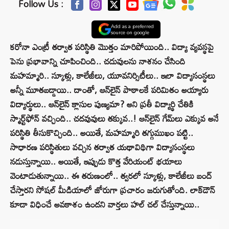
Follow Us :
Add as a preferred
source on google
కరోనా ఎంట్రీ తర్వాత పరిస్థితి మొత్తం మారిపోయింది.. విద్యా వ్యవస్థపై
పెను ప్రభావాన్ని చూపించింది.. చదువులను నాశనం చేసింది
మహమ్మారి.. స్కూళ్లు, కాలేజీలు, యూవనిర్సిటీలు.. ఇలా విద్యాసంస్థలు
అన్నీ మూతబడ్డాయి.. దాంతో, ఆన్‌లైన్‌ పాఠాలకే పరిమితం అయ్యారు
విద్యార్థులు.. ఆన్‌లైన్‌ క్లాసుల పుణ్యమా? అని ప్రతీ విద్యార్థి చేతికి
స్మార్ట్‌ఫోన్‌ వచ్చింది.. చదవువులు తక్కువ..! ఆన్‌లైన్‌ గేమ్‌లు ఎక్కువ అనే
పరిస్థితి తీసుకొచ్చింది.. అయితే, మహమ్మారి తగ్గుముఖం పట్టి..
సాధారణ పరిస్థితులు వచ్చిన తర్వాత యథావిథిగా విద్యాసంస్థలు
నడుస్తున్నాయి.. అయితే, ఇప్పుడు కొత్త వేరియంట్‌ భయాలు
వెంటాడుతున్నాయి.. ఈ తరుణంలో.. త్వరలో స్కూళ్లు, కాలేజీలు బంద్
చేస్తారని సోషల్ మీడియాలో జోరుగా ప్రచారం జరుగుతోంది. లాక్‌డౌన్
కూడా విధించే అవకాశం ఉందని వార్తలు హల్‌ చల్‌ చేస్తున్నాయి..