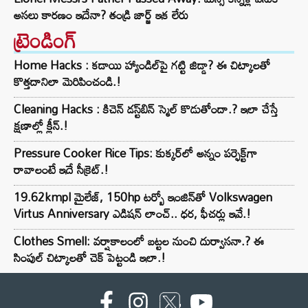
అసలు కారణం ఇదేనా? తండ్రి జార్జ్ ఇక లేరు
ట్రెండింగ్‌
Home Hacks : కడాయి హ్యాండిల్‌పై గట్టి జిడ్డా? ఈ చిట్కాలతో
కొత్తదానిలా మెరిపించండి.!
Cleaning Hacks : కిచెన్ డస్ట్‌బిన్ స్మెల్ కొడుతోందా.? ఇలా చేస్తే
క్షణాల్లో క్లీన్.!
Pressure Cooker Rice Tips: కుక్కర్‌లో అన్నం పర్ఫెక్ట్‌గా
రావాలంటే ఇదే సీక్రెట్.!
19.62kmpl మైలేజ్, 150hp టర్బో ఇంజిన్‌తో Volkswagen
Virtus Anniversary ఎడిషన్ లాంచ్.. ధర, ఫీచర్లు ఇవే.!
Clothes Smell: వర్షాకాలంలో బట్టల నుంచి దుర్వాసనా.? ఈ
సింపుల్ చిట్కాలతో చెక్ పెట్టండి ఇలా.!