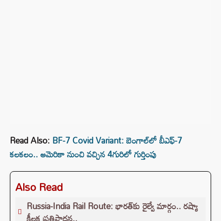
Read Also:
BF-7 Covid Variant: బెంగాల్‌లో బీఎఫ్‌-7
కలకలం.. అమెరికా నుంచి వచ్చిన 4గురిలో గుర్తింపు
Also Read
Russia-India Rail Route: భారత్‌కు రైల్వే మార్గం.. రష్యా
కీలక ప్రతిపాదన..