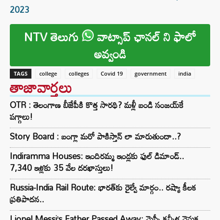
2023
NTV తెలుగు
వాట్సాప్ ఛానల్ ని ఫాలో
అవ్వండి
TAGS
college
colleges
Covid 19
government
india
తాజావార్తలు
OTR : తెలంగాణ బీజేపీకి కొత్త సారథి? మళ్లీ బండి సంజయ్‌కే
పగ్గాలు!
Story Board : బంగ్లా మరో పాకిస్తాన్ లా మారుతుందా..?
Indiramma Houses: ఇందిరమ్మ ఇండ్లకు ఫుల్ డిమాండ్..
7,340 ఇళ్లకు 35 వేల దరఖాస్తులు!
Russia-India Rail Route: భారత్‌కు రైల్వే మార్గం.. రష్యా కీలక
ప్రతిపాదన..
Lionel Messi’s Father Passed Away: మెస్సీ కన్నీళ్ల వెనుక