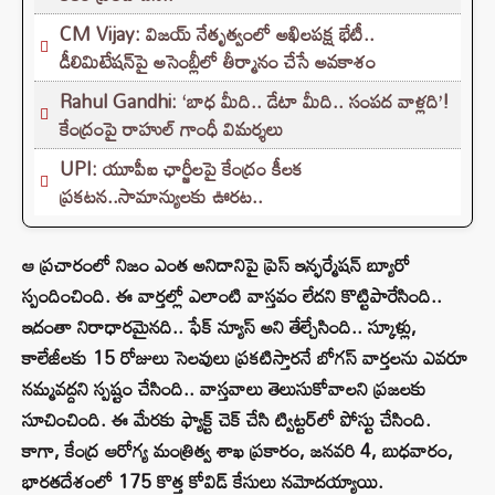
CM Vijay: విజయ్ నేతృత్వంలో అఖిలపక్ష భేటీ..
డీలిమిటేషన్‌పై అసెంబ్లీలో తీర్మానం చేసే అవకాశం
Rahul Gandhi: ‘బాధ మీది.. డేటా మీది.. సంపద వాళ్లది’!
కేంద్రంపై రాహుల్ గాంధీ విమర్శలు
UPI: యూపీఐ ఛార్జీలపై కేంద్రం కీలక
ప్రకటన..సామాన్యులకు ఊరట..
ఆ ప్రచారంలో నిజం ఎంత అనిదానిపై ప్రెస్ ఇన్ఫర్మేషన్ బ్యూరో
స్పందించింది. ఈ వార్తల్లో ఎలాంటి వాస్తవం లేదని కొట్టిపారేసింది..
ఇదంతా నిరాధారమైనది.. ఫేక్ న్యూస్ అని తేల్చేసింది.. స్కూళ్లు,
కాలేజీలకు 15 రోజులు సెలవులు ప్రకటిస్తారనే బోగస్ వార్తలను ఎవరూ
నమ్మవద్దని స్పష్టం చేసింది.. వాస్తవాలు తెలుసుకోవాలని ప్రజలకు
సూచించింది. ఈ మేరకు ఫ్యాక్ట్ చెక్ చేసి ట్విట్టర్‌లో పోస్టు చేసింది.
కాగా, కేంద్ర ఆరోగ్య మంత్రిత్వ శాఖ ప్రకారం, జనవరి 4, బుధవారం,
భారతదేశంలో 175 కొత్త కోవిడ్ కేసులు నమోదయ్యాయి.