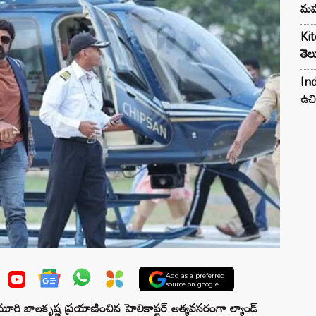
మహ
Kit
తెల
Ind
ఉచి
Add as a preferred
source on google
ాలకృష్ణ ప్రయాణించిన హెలికాప్టర్‌ అత్యవసరంగా ల్యాండ్‌