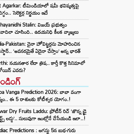
t Agarkar: టీమిండియాలో షమీ భవిష్యత్తుపై
ిగ్ధం.. సెలెక్టర్ల నిర్ణయం ఇదే
ayanidhi Stalin: విజయ్ ప్రభుత్వం
రవాదిలా చూసింది.. ఉదయనిధి కీలక వ్యాఖ్యలు
ia-Pakistan: చైనా హోవిట్జర్లను మోహరించిన
ిస్థాన్.. ‘అవసరమైతే ఏదైనా చేస్తాం’ అన్న భారత్
thi: నయనతార లేదా త్రిష.. కార్తీ కొత్త సినిమాలో
రోయిన్ ఎవరు?
రెండింగ్‌
ba Vanga Prediction 2026: బాబా వంగా
్యం.. ఈ 5 రాశులకు కోటీశ్వర యోగం.!
ar Dry Fruits Laddu: ప్రోటీన్ రిచ్ ‘జొన్న డ్రై
ూప్ట్స్ లడ్డు’.. సులువుగా ఇంట్లోనే చేసేయండి ఇలా..!
iac Predictions : ఆగస్టు 5న బుధ-గురు