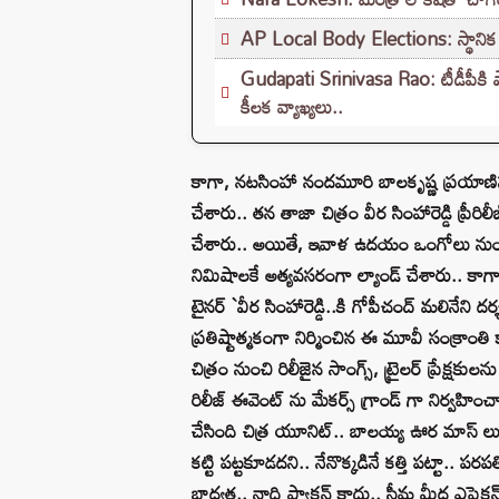
AP Local Body Elections: స్థానిక ఎన్
Gudapati Srinivasa Rao: టీడీపీకి షాక్
కీలక వ్యాఖ్యలు..
కాగా, నటసింహా నందమూరి బాలకృష్ణ ప్రయాణిస్తున
చేశారు.. తన తాజా చిత్రం వీర సింహారెడ్డి ప్రీరి
చేశారు.. అయితే, ఇవాళ ఉదయం ఒంగోలు నుంచి హ
నిమిషాలకే అత్యవసరంగా ల్యాండ్‌ చేశారు.. కాగా
టైనర్ `వీర సింహారెడ్డి..కి గోపీచంద్ మలినేని 
ప్రతిష్టాత్మకంగా నిర్మించిన ఈ మూవీ సంక్రాం
చిత్రం నుంచి రిలీజైన సాంగ్స్, ట్రైలర్ ప్రేక్ష
రిలీజ్ ఈవెంట్ ను మేకర్స్ గ్రాండ్ గా నిర్వహించ
చేసింది చిత్ర యూనిట్.. బాలయ్య ఊర మాస్ లుక్, 
కట్టి పట్టకూడదని.. నేనొక్కడినే కత్తి పట్టా..
బాధ్యత.. నాది ఫ్యాక్షన్ కాదు.. సీమ మీద ఎఫెక్షన