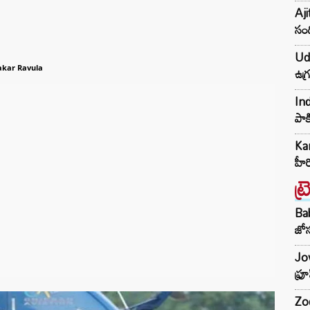
Aji
సంద
Udh
ఉగ్
kar Ravula
Ind
పాక
Kar
హీ
ట్
Ba
జోస
Jow
ఫ్ర
Zod