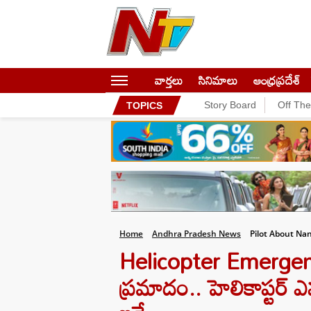
వార్తలు
సినిమాలు
ఆంధ్రప్రదేశ్
Story Board
Off Th
TOPICS
Home
Andhra Pradesh News
Pilot About Na
Helicopter Emergenc
ప్రమాదం.. హెలికాప్టర్‌ ఎ