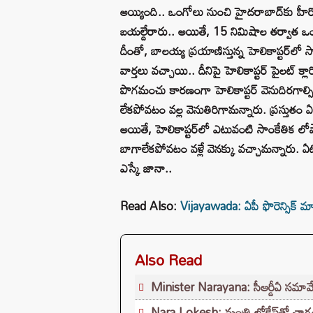
అయ్యింది.. ఒంగోలు నుంచి హైదరాబాద్‌కు హీరో 
బయల్దేరారు.. అయితే, 15 నిమిషాల తర్వాత ఒంగో
దీంతో, బాలయ్య ప్రయాణిస్తున్న హెలికాప్టర్‌లో స
వార్తలు వచ్చాయి.. దీనిపై హెలికాప్టర్‌ పైలట్‌ క్ల
పొగమంచు కారణంగా హెలికాప్టర్‌ వెనుదిరగాల్సి 
లేకపోవటం వల్ల వెనుతిరిగామన్నారు. ప్రస్తుతం ఏటీ
అయితే, హెలికాప్టర్‌లో ఎటువంటి సాంకేతిక లోపాల
బాగాలేకపోవటం వళ్లే వెనక్కు వచ్చామన్నారు. ఏటీస
ఎస్కే జానా..
Read Also:
Vijayawada: ఏపీ ఫొరెన్సిక్ మ
Also Read
Minister Narayana: సీఆర్డీఏ సమావే
Nara Lokesh: మంత్రి లోకేష్‌తో చాగంట