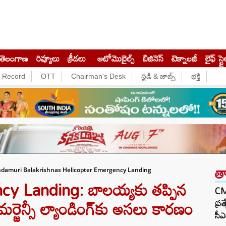
తెలంగాణ
రివ్యూలు
క్రీడలు
ఆటోమొబైల్స్
బిజినెస్‌
టెక్నాలజీ
లైఫ్ స్టై
e Record
OTT
Chairman's Desk
స్టడీ & జాబ్స్
భక్తి
త
ndamuri Balakrishnas Helicopter Emergency Landing
y Landing: బాలయ్యకు తప్పిన
CM 
మర్జెన్సీ ల్యాండింగ్‌కు అసలు కారణం
ప్ర
సీఎ