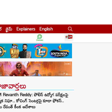
ల్
క్రైమ్
Explainers
English
ాజావార్తలు
Revanth Reddy: పోలీస్ ఉద్యోగ పరీక్షలపై
త్యేక నిఘా.. కోచింగ్ సెంటర్లపై కూడా ఫోకస్..
ం రేవంత్ కీలక ఆదేశాలు