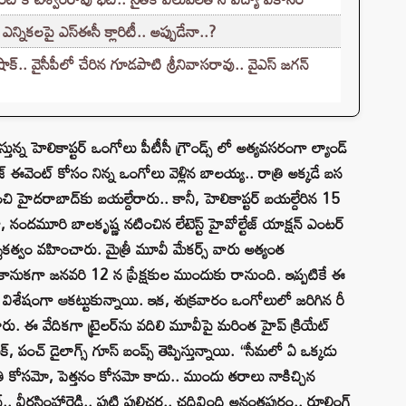
నికలపై ఎస్ఈసీ క్లారిటీ.. అప్పుడేనా..?
‌.. వైసీపీలో చేరిన గూడపాటి శ్రీనివాసరావు.. వైఎస్‌ జగన్‌
్న హెలికాప్టర్‌ ఒంగోలు పీటీసీ గ్రౌండ్స్ లో అత్యవసరంగా ల్యాండ్‌
లీజ్‌ ఈవెంట్‌ కోసం నిన్న ఒంగోలు వెళ్లిన బాలయ్య.. రాత్రి అక్కడే బస
ైదరాబాద్‌కు బయల్దేరారు.. కానీ, హెలికాప్టర్‌ బయల్దేరిన 15
, నందమూరి బాలకృష్ణ నటించిన లేటెస్ట్ హైవోల్టేజ్ యాక్షన్ ఎంటర్
దర్శకత్వం వహించారు. మైత్రీ మూవీ మేకర్స్ వారు అత్యంత
తి కానుకగా జనవరి 12 న ప్రేక్షకుల ముందుకు రానుంది. ఇప్పటికే ఈ
కులను విశేషంగా ఆకట్టుకున్నాయి. ఇక, శుక్రవారం ఒంగోలులో జరిగిన రీ
ారు. ఈ వేదికగా ట్రైలర్‌ను వదిలి మూవీపై మరింత హైప్‌ క్రియేట్‌
పంచ్‌ డైలాగ్స్‌ గూస్ బంప్స్ తెప్పిస్తున్నాయి. “సీమలో ఏ ఒక్కడు
 పరపతి కోసమో, పెత్తనం కోసమో కాదు.. ముందు తరాలు నాకిచ్చిన
్.. వీరసింహారెడ్డి.. పుట్టి పులిచర్ల.. చదివింది అనంతపురం.. రూలింగ్