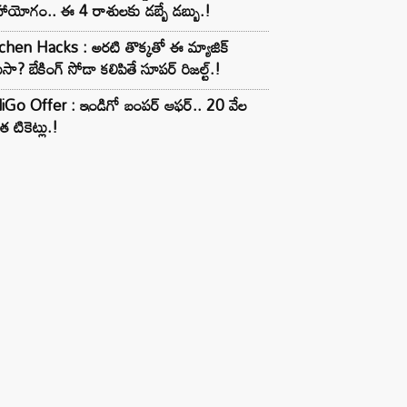
ాయోగం.. ఈ 4 రాశులకు డబ్బే డబ్బు.!
chen Hacks : అరటి తొక్కతో ఈ మ్యాజిక్
ుసా? బేకింగ్ సోడా కలిపితే సూపర్ రిజల్ట్.!
iGo Offer : ఇండిగో బంపర్ ఆఫర్.. 20 వేల
త టికెట్లు.!