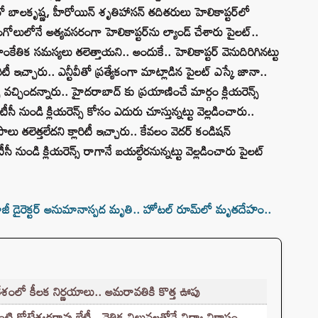
బాలకృష్ణ, హీరోయిన్‌ శృతిహాసన్‌ తదితరులు హెలికాప్టర్‌లో
లులోనే అత్యవసరంగా హెలికాప్టర్‌ను ల్యాండ్‌ చేశారు పైలట్..
ాంకేతిక సమస్యలు తలెత్తాయని.. అందుకే.. హెలికాప్టర్‌ వెనుదిరిగినట్టు
ారిటీ ఇచ్చారు.. ఎన్టీవీతో ప్రత్యేకంగా మాట్లాడిన పైలట్‌ ఎస్కే జానా..
వచ్చిందన్నారు.. హైదరాబాద్ కు ప్రయాణించే మార్గం క్లియరెన్స్
సీ నుండి క్లియరెన్స్ కోసం ఎదురు చూస్తున్నట్టు వెల్లడించారు..
ు తలెత్తలేదని క్లారిటీ ఇచ్చారు.. కేవలం వెదర్ కండిషన్
ీ నుండి క్లియరెన్స్ రాగానే బయల్దేరనున్నట్టు వెల్లడించారు పైలట్
ాజీ డైరెక్టర్ అనుమానాస్పద మృతి.. హోటల్‌ రూమ్‌లో మృతదేహం..
శంలో కీలక నిర్ణయాలు.. అమరావతికి కొత్త ఊపు
ి కోటేశ్వరరావు భేటీ.. నైతిక విలువలతోనే విద్యా వికాసం