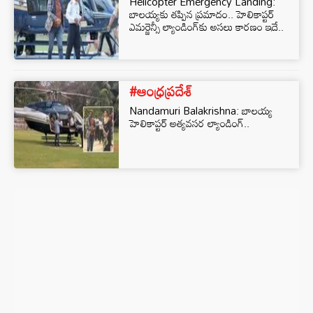
Helicopter Emergency Landing:
బాలయ్యకు తప్పిన ప్రమాదం.. హెలికాప్టర్‌
ఎమర్జెన్సీ ల్యాండింగ్‌కు అసలు కారణం ఇదే..
#ఆంధ్రప్రదేశ్
Nandamuri Balakrishna: బాలయ్య
హెలికాప్టర్‌ అత్యవసర ల్యాండింగ్‌..