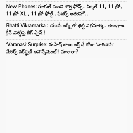
New Phones: గూగుల్ నుంచి కొత్త ఫోన్స్.. పిక్సెల్ 11, 11 ప్రో,
11 ప్రో XL , 11 ప్రో ఫోల్డ్.. ఫీచర్స్ అదరహో..
Bhatti Vikramarka : యూసీ బర్క్లీలో భట్టి విక్రమార్క.. తెలంగాణ
క్లీన్ ఎనర్జీపై బిగ్ ప్లాన్.!
‘Varanasi’ Surprise: మహేష్ బాబు బర్త్ డే రోజు ‘వారణాసి’
మేకర్స్ సర్‌ప్రైజ్ అనౌన్స్‌మెంట్! చూశారా?