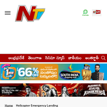
ఆంధ్రప్రదేశ్
తెలంగాణ
సినిమా న్యూస్
జాతీయం
అంతర్జాతీయం
Home
Helicopter Emergency Landing