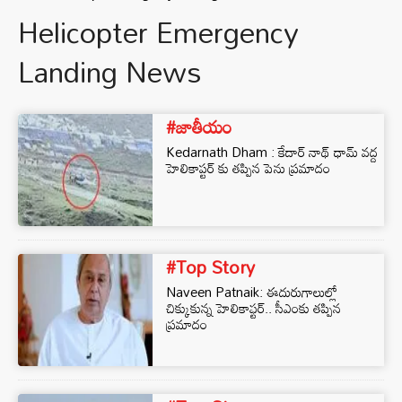
Helicopter Emergency
Landing News
#జాతీయం
Kedarnath Dham : కేదార్ నాథ్ ధామ్ వద్ద
హెలికాప్టర్ కు తప్పిన పెను ప్రమాదం
#Top Story
Naveen Patnaik: ఈదురుగాలుల్లో
చిక్కుకున్న హెలికాఫ్టర్.. సీఎంకు తప్పిన
ప్రమాదం