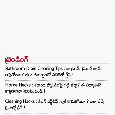
ట్రెండింగ్‌
Bathroom Drain Cleaning Tips : బాత్రూమ్ డ్రెయిన్ జామ్
అవుతోందా? ఈ 2 పదార్థాలతో చిటికెలో క్లీన్.!
Home Hacks : కడాయి హ్యాండిల్‌పై గట్టి జిడ్డా? ఈ చిట్కాలతో
కొత్తదానిలా మెరిపించండి.!
Cleaning Hacks : కిచెన్ డస్ట్‌బిన్ స్మెల్ కొడుతోందా.? ఇలా చేస్తే
క్షణాల్లో క్లీన్.!