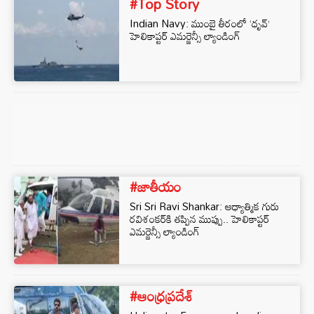
#Top Story
Indian Navy: ముంబై తీరంలో ‘ధృవ్’
హెలికాప్టర్‌ ఎమర్జెన్సీ ల్యాండింగ్
#జాతీయం
Sri Sri Ravi Shankar: ఆధ్యాత్మిక గురు
రవిశంకర్‌కి తప్పిన ముప్పు.. హెలికాప్టర్
ఎమర్జెన్సీ ల్యాండింగ్
#ఆంధ్రప్రదేశ్