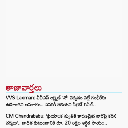
తాజావార్తలు
VVS Laxman: వీవీఎస్ లక్ష్మణ్ ‘నో’ చెప్పడం వల్లే గంభీర్‌కు
ఊహించని అవకాశం.. ఎవరికీ తెలియని సీక్రెట్ రివీల్..
CM Chandrababu: ‘ప్రియాంక మృతికి కారణమైన వారిపై కఠిన
చర్యలు’.. బాధిత కుటుంబానికి రూ. 20 లక్షల ఆర్థిక సాయం..