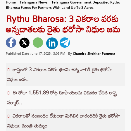
Home
Telangana News
Telangana Government Deposited Rythu
Bharosa Funds For Farmers With Land Up To 3 Acres
Rythu Bharosa: 3 ఎకరాల వరకు
అన్నదాతలకు రైతు భరోసా నిధుల జమ
Published Date :June 17, 2025 ,
3:05 PM
By
Chandra Shekhar Pamena
రాష్ట్రంలో 3 ఎకరాల వరకు భూమి ఉన్న వారికి రైతు భరోసా
నిధుల జమ..
ఈ రోజు 1,551.89 కోట్ల రూపాయలను విడుదల చేసిన రాష్ట్ర
సర్కార్..
ఎకరాలతో సంబంధం లేకుండా మిగిలిన వారందరికి రైతు భరోసా
నిధులు: మంత్రి తుమ్మల