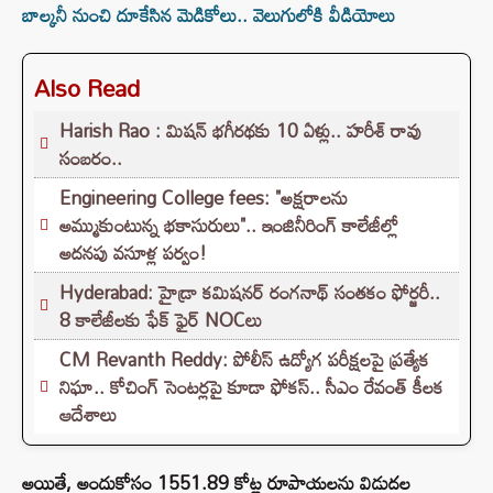
బాల్కనీ నుంచి దూకేసిన మెడికోలు.. వెలుగులోకి వీడియోలు
Also Read
Harish Rao : మిషన్ భగీరథకు 10 ఏళ్లు.. హరీశ్ రావు
సంబరం..
Engineering College fees: "అక్షరాలను
అమ్ముకుంటున్న భకాసురులు".. ఇంజినీరింగ్ కాలేజీల్లో
అదనపు వసూళ్ల పర్వం!
Hyderabad: హైడ్రా కమిషనర్ రంగనాథ్ సంతకం ఫోర్జరీ..
8 కాలేజీలకు ఫేక్ ఫైర్ NOCలు
CM Revanth Reddy: పోలీస్ ఉద్యోగ పరీక్షలపై ప్రత్యేక
నిఘా.. కోచింగ్ సెంటర్లపై కూడా ఫోకస్.. సీఎం రేవంత్ కీలక
ఆదేశాలు
అయితే, అందుకోసం 1551.89 కోట్ల రూపాయలను విడుదల