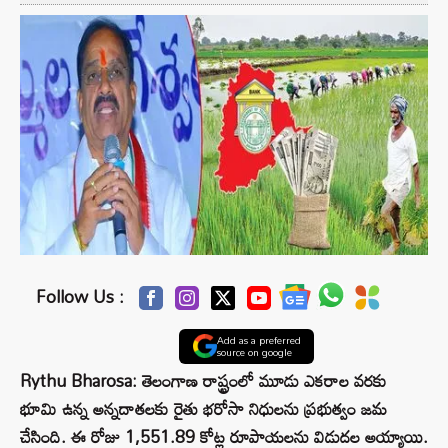
Follow Us :
Add as a preferred
source on google
Rythu Bharosa: తెలంగాణ రాష్ట్రంలో మూడు ఎకరాల వరకు
భూమి ఉన్న అన్నదాతలకు రైతు భరోసా నిధులను ప్రభుత్వం జమ
చేసింది. ఈ రోజు 1,551.89 కోట్ల రూపాయలను విడుదల అయ్యాయి.