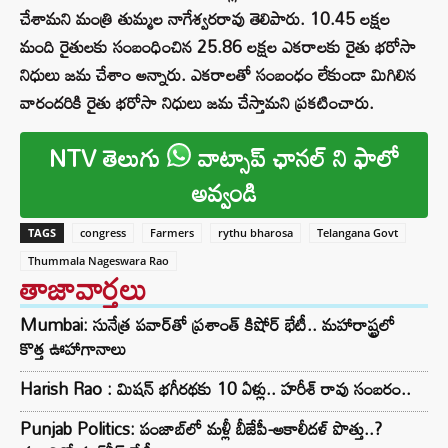
చేశామని మంత్రి తుమ్మల నాగేశ్వరరావు తెలిపారు. 10.45 లక్షల
మంది రైతులకు సంబంధించిన 25.86 లక్షల ఎకరాలకు రైతు భరోసా
నిధులు జమ చేశాం అన్నారు. ఎకరాలతో సంబంధం లేకుండా మిగిలిన
వారందరికి రైతు భరోసా నిధులు జమ చేస్తామని ప్రకటించారు.
NTV తెలుగు
వాట్సాప్ ఛానల్ ని ఫాలో
అవ్వండి
TAGS
congress
Farmers
rythu bharosa
Telangana Govt
Thummala Nageswara Rao
తాజావార్తలు
Mumbai: సునేత్ర పవార్‌తో ప్రశాంత్ కిషోర్ భేటీ.. మహారాష్ట్రలో
కొత్త ఊహాగానాలు
Harish Rao : మిషన్ భగీరథకు 10 ఏళ్లు.. హరీశ్ రావు సంబరం..
Punjab Politics: పంజాబ్‌లో మళ్లీ బీజేపీ-అకాలీదళ్ పొత్తు..?