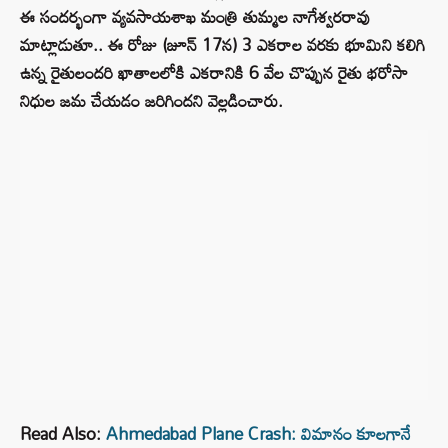
ఈ సందర్భంగా వ్యవసాయశాఖ మంత్రి తుమ్మల నాగేశ్వరరావు
మాట్లాడుతూ.. ఈ రోజు (జూన్ 17న) 3 ఎకరాల వరకు భూమిని కలిగి
ఉన్న రైతులందరి ఖాతాలలోకి ఎకరానికి 6 వేల చొప్పున రైతు భరోసా
నిధుల జమ చేయడం జరిగిందని వెల్లడించారు.
Read Also:
Ahmedabad Plane Crash: విమానం కూలగానే