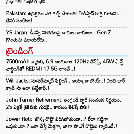
ప్రధానితో సుఖ్‌బీర్ భేటీ..
Pakistan: ఉద్రిక్తతల వేళ గల్ఫ్ దేశాలతో పాకిస్థాన్ కొత్త కూటమి..
దేనికి సంకేతం!
YS Jagan: డీఎస్సీ నిరసనలపై దాడులు దారుణం.. Gen Z
గొంతును మూయలేరు..
ట్రెండింగ్‌
7500mAh బ్యాటరీ, 6.9 అంగుళాల 120Hz డిస్‌ప్లే, 45W ఫాస్ట్
ఛార్జింగ్‌తో REDMI 17 5G లాంచ్..!
Will Jacks: సూపర్‌మ్యాన్ ఫీల్డింగ్.. అయ్యా బాబోయ్..! ఏంటి జాక్
క్యాచ్ ను అలా పట్టేశావ్.!
John Turner Retirement: ఇంగ్లండ్ స్టార్ సంచలన నిర్ణయం..
25 ఏళ్లకే క్రికెట్‌కు గుడ్‌బై.. కారణం తెలిస్తే షాక్!
Jowar Roti: ‘జొన్న రొట్టె’ విరిగిపోతుందా..? లేదా గట్టిగా
అవుతుందా.? ఇలా చేస్తే మెత్తగా, బాగా పొంగే రొట్టెలు గ్యారెంటీ.!