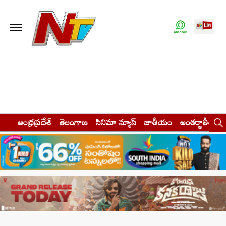
ఆంధ్రప్రదేశ్
తెలంగాణ
సినిమా న్యూస్
జాతీయం
అంతర్జాతీయం