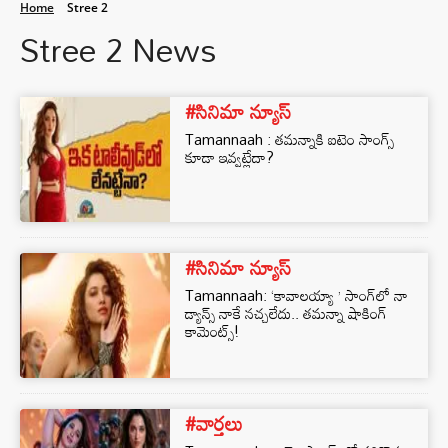
Home
Stree 2
Stree 2 News
#సినిమా న్యూస్
Tamannaah : తమన్నాకి ఐటెం సాంగ్స్
కూడా ఇవ్వట్లేదా?
#సినిమా న్యూస్
Tamannaah: ‘కావాలయ్యా ’ సాంగ్‌లో నా
డ్యాన్స్ నాకే నచ్చలేదు.. తమన్నా షాకింగ్
కామెంట్స్!
#వార్తలు