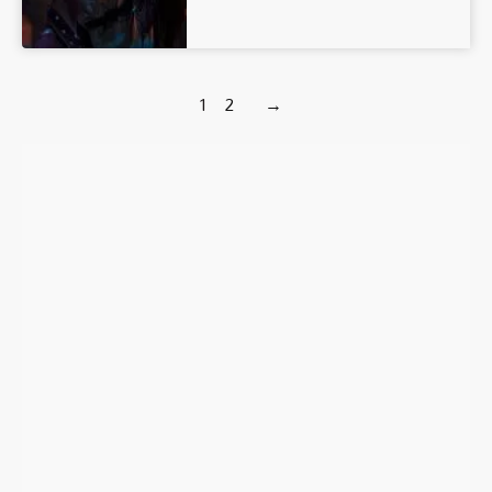
1
2
→