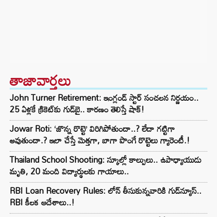
తాజావార్తలు
John Turner Retirement: ఇంగ్లండ్ స్టార్ సంచలన నిర్ణయం..
25 ఏళ్లకే క్రికెట్‌కు గుడ్‌బై.. కారణం తెలిస్తే షాక్!
Jowar Roti: ‘జొన్న రొట్టె’ విరిగిపోతుందా..? లేదా గట్టిగా
అవుతుందా.? ఇలా చేస్తే మెత్తగా, బాగా పొంగే రొట్టెలు గ్యారెంటీ.!
Thailand School Shooting: స్కూల్లో కాల్పులు.. ఉపాధ్యాయుడు
మృతి, 20 మంది విద్యార్థులకు గాయాలు..
RBI Loan Recovery Rules: లోన్ తీసుకున్నవారికి గుడ్‌న్యూస్..
RBI కీలక ఆదేశాలు..!