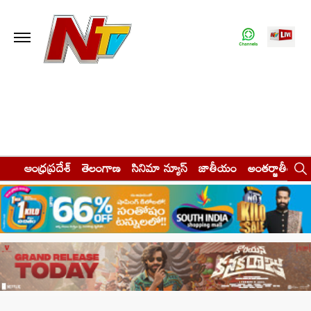
ఆంధ్రప్రదేశ్
తెలంగాణ
సినిమా న్యూస్
జాతీయం
అంతర్జాతీయం