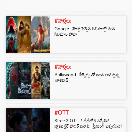
#వార్తలు
Google : మోస్ట్ సెర్చెడ్ సినిమాల్లో సౌత్
సినిమాల హవా
#వార్తలు
Bollywood : సీక్వెల్స్ తో బండి లాగిస్తున్న
‘బాలీవుడ్’
#OTT
Stree 2 OTT: ఓటీటీలోకి వచ్చేసిన
బ్లాక్‍బస్టర్ హారర్‌ మూవీ.. స్ట్రీమింగ్ ఎక్కడంటే?