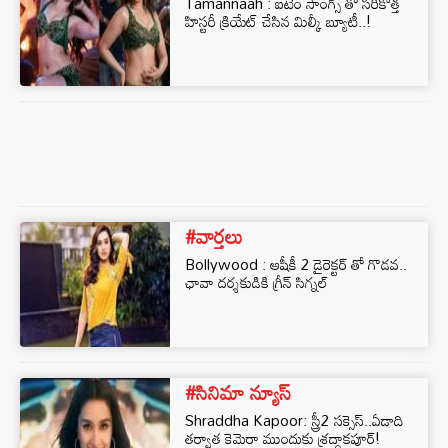
Tamannaah : ఐటెం సాంగ్స్ తో సరికొత్త
హిస్టరీ క్రియేట్ చేసిన మిల్కీ బ్యూటీ..!
#వార్తలు
Bollywood : ఆషీకీ 2 డైరెక్టర్ తో గొడవ..
ఛావా దర్శకుడికి గ్రీన్ సిగ్నల్
#సినిమా న్యూస్
Shraddha Kapoor: స్త్రీ2 సక్సెస్..ఏడాది
తర్వాత కెమెరా ముందుకు శ్రద్దాకపూర్!