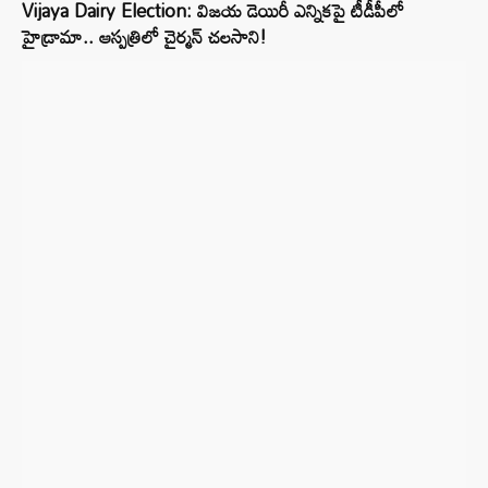
Vijaya Dairy Election: విజయ డెయిరీ ఎన్నికపై టీడీపీలో
హైడ్రామా.. ఆస్పత్రిలో చైర్మన్ చలసాని!