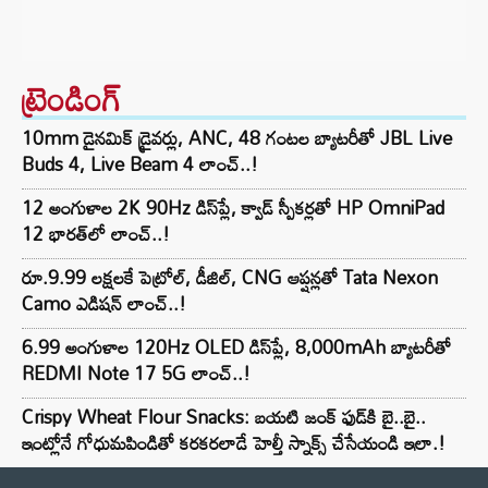
ట్రెండింగ్‌
10mm డైనమిక్ డ్రైవర్లు, ANC, 48 గంటల బ్యాటరీతో JBL Live
Buds 4, Live Beam 4 లాంచ్..!
12 అంగుళాల 2K 90Hz డిస్‌ప్లే, క్వాడ్ స్పీకర్లతో HP OmniPad
12 భారత్‌లో లాంచ్..!
రూ.9.99 లక్షలకే పెట్రోల్, డీజిల్, CNG ఆప్షన్లతో Tata Nexon
Camo ఎడిషన్ లాంచ్..!
6.99 అంగుళాల 120Hz OLED డిస్‌ప్లే, 8,000mAh బ్యాటరీతో
REDMI Note 17 5G లాంచ్..!
Crispy Wheat Flour Snacks: బయటి జంక్ ఫుడ్‌కి బై..బై..
ఇంట్లోనే గోధుమపిండితో కరకరలాడే హెల్తీ స్నాక్స్ చేసేయండి ఇలా.!