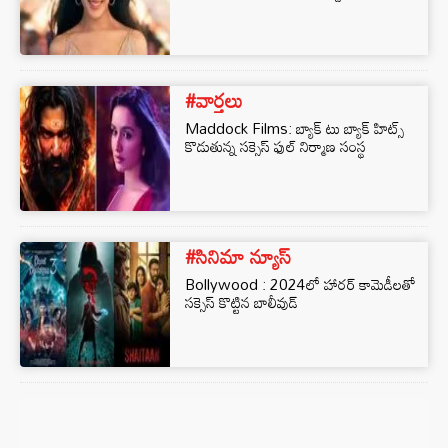
#వార్తలు
Maddock Films: బ్యాక్ టు బ్యాక్ హిట్స్
కొడుతున్న సక్సెస్ ఫుల్ నిర్మాణ సంస్థ
#సినిమా న్యూస్
Bollywood : 2024లో హారర్ కామెడీలతో
సక్సెస్ కొట్టిన బాలీవుడ్