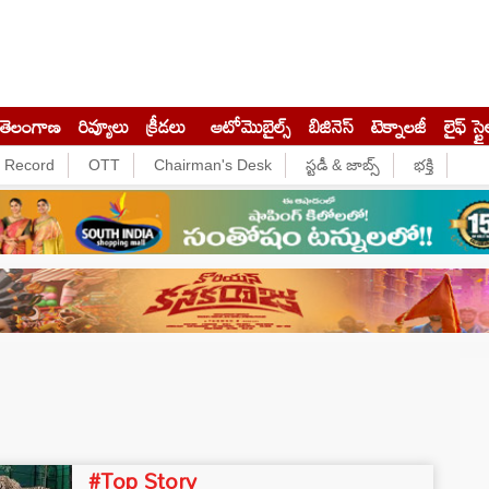
తెలంగాణ
రివ్యూలు
క్రీడలు
ఆటోమొబైల్స్
బిజినెస్‌
టెక్నాలజీ
లైఫ్ స్టై
e Record
OTT
Chairman's Desk
స్టడీ & జాబ్స్
భక్తి
#Top Story