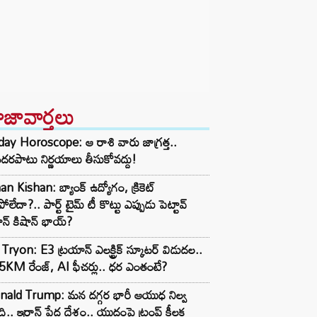
ాజావార్తలు
day Horoscope: ఆ రాశి వారు జాగ్రత్త..
దరపాటు నిర్ణయాలు తీసుకోవద్దు!
an Kishan: బ్యాంక్ ఉద్యోగం, క్రికెట్
పోలేదా?.. పార్ట్ టైమ్ టీ కొట్టు ఎప్పుడు పెట్టావ్
న్ కిషాన్ భాయ్‌?
Tryon: E3 ట్రయాన్ ఎలక్ట్రిక్ స్కూటర్ విడుదల..
KM రేంజ్, AI ఫీచర్లు.. ధర ఎంతంటే?
nald Trump: మన దగ్గర భారీ ఆయుధ నిల్వ
ి.. ఇరాన్ పేద దేశం.. యుద్ధంపై ట్రంప్ కీలక