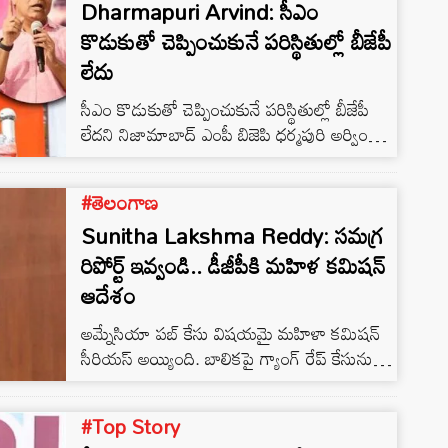
Dharmapuri Arvind: సీఎం
కొడుకుతో చెప్పించుకునే పరిస్థితుల్లో బీజేపీ
లేదు
సీఎం కొడుకుతో చెప్పించుకునే పరిస్థితుల్లో బీజేపీ
లేదని నిజామాబాద్ ఎంపీ బిజెపి ధర్మపురి అర్వింద్
ఆగ్ర‌హం వ్య‌క్తం చేశారు. తమకు అవసరమైనప్పుడు
కేటీఆర్ సలహాలు తీసుకుంటామని మండిపడ్డారు.
#తెలంగాణ
సస్పెండ్ ఎవర్ని చేయాలో.. ఎవరకి బాధ్యతలు
Sunitha Lakshma Reddy: సమగ్ర
ఇవ్వాలో బీజేపీ నాయకత్వానికి తెలుసని నిప్పులు
చెరిగారు. తెలంగాణలో అత్యాచారాలపై ప్రభుత్వం
రిపోర్ట్ ఇవ్వండి.. డీజీపీకి మహిళ కమిషన్
పెద్దలు ఏమి సమాధానం చెప్తారు? అని ప్ర‌శ్నించారు.
ఆదేశం
కేంద్రం ఇస్తోన్న ఉచిత రేషన్ బియ్యాన్ని ముఖ్యమంత్రి
అమ్నేసియా పబ్ కేసు విషయమై మహిళా కమిషన్
కొడుకు బ్లాక్ మార్కెట్ చేసుకుంటున్నాడని
సీరియస్ అయ్యింది. బాలికపై గ్యాంగ్ రేప్ కేసును
విమ‌ర్శించారు. గ్రూప్ వన్ పరీక్షలో ఉర్థూ…
సుమోటోగా మహిళా కమిషన్ స్వీకరించింది. సమగ్ర
రిపోర్ట్ ఇవ్వాలని డీజీపీకి మహిళ కమిషన్ ఆదేశాలు
#Top Story
జారీ చేసింది. కేసు రిపోర్ట్ చూసిన తరువాత తదుపరి