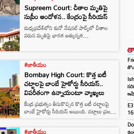
Supreem Court: చీతాల మృతిపై
సుప్రీం ఆందోళన.. కేంద్రంపై సీరియస్
మధ్యప్రదేశ్‌లోని కునో నేషనల్ పార్క్‌లో చీతాల
వరుస మృతిపై భారత అత్యున్నత
న్యాయస్థానం(Supreem Court) ఆందోళన వ్యక్తం
త
చేసింది. భారత ప్రభుత్వం విదేశాల నుంచి
తీసుకొచ్చిన చీతాలు ఒకదాని వెంట ఒకటి మృతి
Fri
#జాతీయం
చెందుతుండటంతో.. దేశ వ్యాప్తంగానే కాదు,
తొం
అంతర్జాతీయ వ్యాప్తంగా కలకలం రేపుతుంది. చీతాల
Bombay High Court: కొత్త ఐటీ
Ish
మృతికి సంబంధించి దాఖలైన పిటిషన్‌పై జస్టిస్ బీఆర్
చట్టాలపై బాంబే హైకోర్టు సీరియస్‌..
సరి
గవాయ్, జస్టిస్ జేబీ పార్ధివాలా, ప్రశాంత్ కుమార్
విపరీతంగా ఉన్నాయంటూ వ్యాఖ్యలు
ఇషా
మిశ్రాలతో కూడిన ధర్మాసనం విచారణ చేపట్టింది.
గతవారం రెండు చీతాలు చనిపోవడాన్ని
కేంద్ర ప్రభుత్వం తీసుకొచ్చిన కొత్త ఐటీ చట్టాలపై
E3 
ప్రస్తావించిన…
బాంబే హైకోర్టు సీరియస్‌ అయింది. చట్టాలు ప్రజలకు
165
ఉపయోగపడే విధంగా లేవని వ్యాఖ్యానించింది. కొత్త
Do
చట్టాలు అతిగా ఉన్నాయంటూ వ్యాఖ్యలు చేసింది.
#జాతీయం
ఉంద