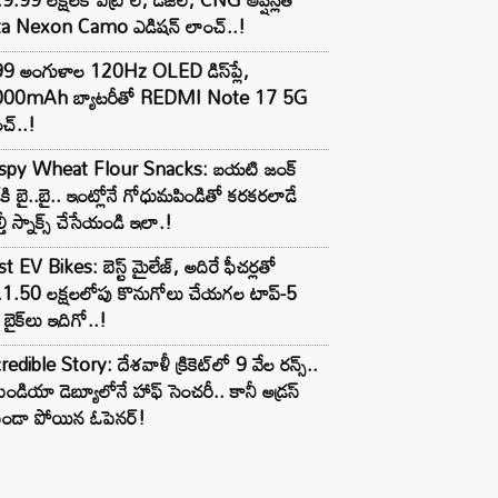
ta Nexon Camo ఎడిషన్ లాంచ్..!
99 అంగుళాల 120Hz OLED డిస్‌ప్లే,
000mAh బ్యాటరీతో REDMI Note 17 5G
చ్..!
ispy Wheat Flour Snacks: బయటి జంక్
్‌కి బై..బై.. ఇంట్లోనే గోధుమపిండితో కరకరలాడే
్తీ స్నాక్స్ చేసేయండి ఇలా.!
t EV Bikes: బెస్ట్ మైలేజ్, అదిరే ఫీచర్లతో
.1.50 లక్షలలోపు కొనుగోలు చేయగల టాప్-5
బైక్‌లు ఇదిగో..!
redible Story: దేశవాళీ క్రికెట్‌లో 9 వేల రన్స్..
ిండియా డెబ్యూలోనే హాఫ్ సెంచరీ.. కానీ అడ్రస్
కుండా పోయిన ఓపెనర్!