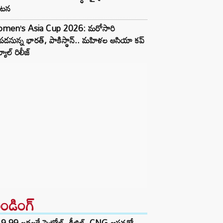
కటన
men’s Asia Cup 2026: మరోసారి
డనున్న భారత్, పాకిస్థాన్.. మహిళల ఆసియా కప్
్యూల్ రిలీజ్
రెండింగ్‌
9.99 లక్షలకే పెట్రోల్, డీజిల్, CNG ఆప్షన్లతో