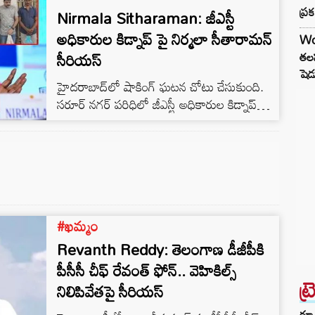
ప్ర
Nirmala Sitharaman: జీఎస్టీ
అధికారుల కిడ్నాప్ పై నిర్మలా సీతారామన్
Wo
సీరియస్
తలప
షెడ
హైదరాబాద్‌లో షాకింగ్‌ ఘటన చోటు చేసుకుంది.
సరూర్‌ నగర్‌ పరిధిలో జీఎస్టీ అధికారుల కిడ్నాప్‌
కలకలం రేపింది. ఈ కిడ్నాప్ కేసును పోలీసులు
చేధించిన ఘటనపై కేంద్రం సీరియస్ అయింది. ఈ
మేరకు కేంద్ర ఆర్థిక మంత్రి నిర్మలా సీతారామన్‌
ఆగ్రహం వ్యక్తం చేసింది. అధికారుల కిడ్నాప్‌ ఘటనపై
తెలంగాణ పోలీసులను ఆరా తీశారు. అధికారుల
కిడ్నాప్‌ ఉదంతాన్ని తీవ్రంగా ఖండించిన ఆమె..
#ఖమ్మం
నిందితులపై కఠిన చర్యలు తీసుకోవాలని డీజీపీ
అంజనీ కుమార్‌ ను ఫోన్‌లో కోరింది.
Revanth Reddy: తెలంగాణ డీజీపీకి
పీసీసీ చీఫ్ రేవంత్ ఫోన్.. వెహికిల్స్
ట్
నిలిపివేతపై సీరియస్
రూ.