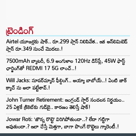
ట్రెండింగ్‌
Airtel యూజర్లకు షాక్.. రూ.299 ప్లాన్ నిలిపివేత.. ఇక అన్‌లిమిటెడ్
ప్లాన్ రూ.349 నుంచే మొదలు.!
7500mAh బ్యాటరీ, 6.9 అంగుళాల 120Hz డిస్‌ప్లే, 45W ఫాస్ట్
ఛార్జింగ్‌తో REDMI 17 5G లాంచ్..!
Will Jacks: సూపర్‌మ్యాన్ ఫీల్డింగ్.. అయ్యా బాబోయ్..! ఏంటి జాక్
క్యాచ్ ను అలా పట్టేశావ్.!
John Turner Retirement: ఇంగ్లండ్ స్టార్ సంచలన నిర్ణయం..
25 ఏళ్లకే క్రికెట్‌కు గుడ్‌బై.. కారణం తెలిస్తే షాక్!
Jowar Roti: ‘జొన్న రొట్టె’ విరిగిపోతుందా..? లేదా గట్టిగా
అవుతుందా.? ఇలా చేస్తే మెత్తగా, బాగా పొంగే రొట్టెలు గ్యారెంటీ.!