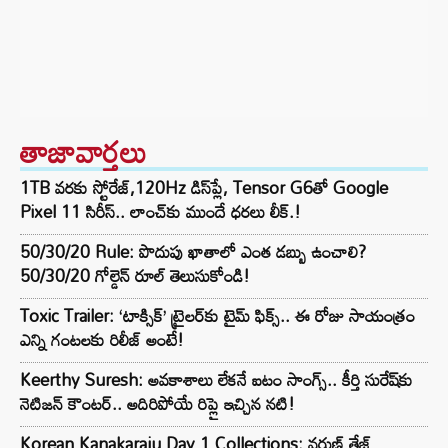
తాజావార్తలు
1TB వరకు స్టోరేజ్,120Hz డిస్‌ప్లే, Tensor G6తో Google
Pixel 11 సిరీస్.. లాంచ్⁭కు ముందే ధరలు లీక్.!
50/30/20 Rule: పొదుపు ఖాతాలో ఎంత డబ్బు ఉంచాలి?
50/30/20 గోల్డెన్ రూల్ తెలుసుకోండి!
Toxic Trailer: ‘టాక్సిక్’ ట్రైలర్‌కు టైమ్ ఫిక్స్.. ఈ రోజు సాయంత్రం
ఎన్ని గంటలకు రిలీజ్ అంటే!
Keerthy Suresh: అవకాశాలు లేకనే ఐటం సాంగ్స్.. కీర్తి సురేష్‌కు
నెటిజన్ కౌంటర్.. అదిరిపోయే రిప్లై ఇచ్చిన నటి!
Korean Kanakaraju Day 1 Collections: వరుణ్ తేజ్