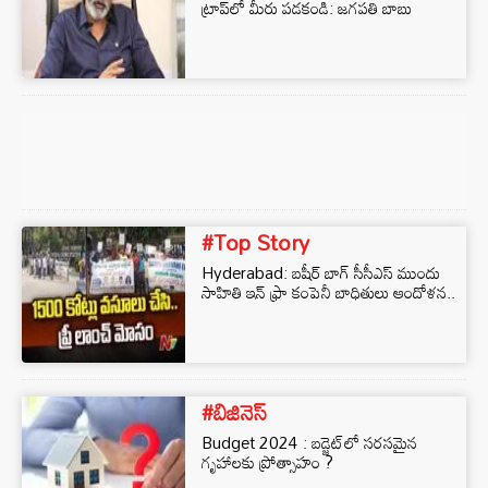
ట్రాప్​లో మీరు పడకండి: జగపతి బాబు
#Top Story
Hyderabad: బషీర్ బాగ్⁭ సీసీఎస్ ముందు
సాహితి ఇన్ ⁭ఫ్రా కంపెనీ బాధితులు ఆందోళన..
#బిజినెస్‌
Budget 2024 : బడ్జెట్‌లో సరసమైన
గృహాలకు ప్రోత్సాహం ?