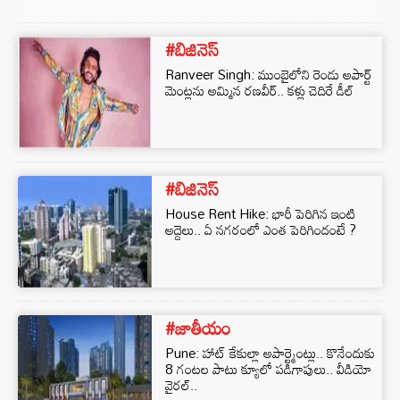
#బిజినెస్‌
Ranveer Singh: ముంబైలోని రెండు అపార్ట్
మెంట్లను అమ్మిన రణవీర్.. కళ్లు చెదిరే డీల్
#బిజినెస్‌
House Rent Hike: భారీ పెరిగిన ఇంటి
అద్దెలు.. ఏ నగరంలో ఎంత పెరిగిందంటే ?
#జాతీయం
Pune: హాట్ కేకుల్లా అపార్ట్మెంట్లు.. కొనేందుకు
8 గంటల పాటు క్యూలో పడిగాపులు.. వీడియో
వైరల్..