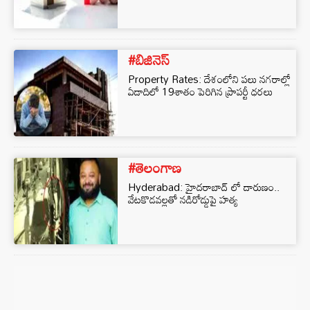
#బిజినెస్‌
Property Rates: దేశంలోని పలు నగరాల్లో
ఏడాదిలో 19శాతం పెరిగిన ప్రాపర్టీ ధరలు
#తెలంగాణ
Hyderabad: హైదరాబాద్‌ లో దారుణం..
వేటకొడవల్లతో నడిరోడ్డుపై హత్య