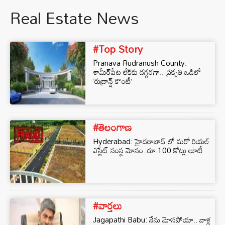
Real Estate News
#Top Story
Pranava Rudranush County:
శామీర్‌పేట లేక్‌కు దగ్గరగా.. ప్రకృతి ఒడిలో
‘రుద్రాన్ష్ కౌంటీ’
#తెలంగాణ
Hyderabad: హైదరాబాద్ లో మరో రియల్
ఎస్టేట్ సంస్థ మోసం..రూ.100 కోట్లు లూటీ
#వార్తలు
Jagapathi Babu: నేను మోసపోయా.. వాళ్ల