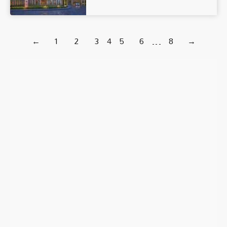
←
1
2
3
4
5
6
…
8
→