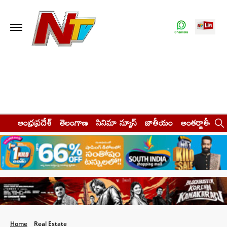
ఆంధ్రప్రదేశ్
తెలంగాణ
సినిమా న్యూస్
జాతీయం
అంతర్జాతీయం
Home
Real Estate