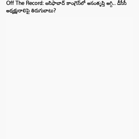
Off The Record: ఆసిఫాబాద్ కాంగ్రెస్‌లో అసంతృప్తి అగ్గి.. డీసీసీ
అధ్యక్షురాలిపై తిరుగుబాటు?