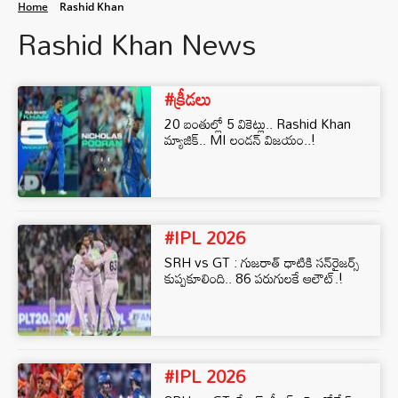
Home
Rashid Khan
Rashid Khan News
#క్రీడలు
20 బంతుల్లో 5 వికెట్లు.. Rashid Khan
మ్యాజిక్.. MI లండన్ విజయం..!
#IPL 2026
SRH vs GT : గుజరాత్ ధాటికి సన్‌రైజర్స్
కుప్పకూలింది.. 86 పరుగులకే ఆలౌట్.!
#IPL 2026