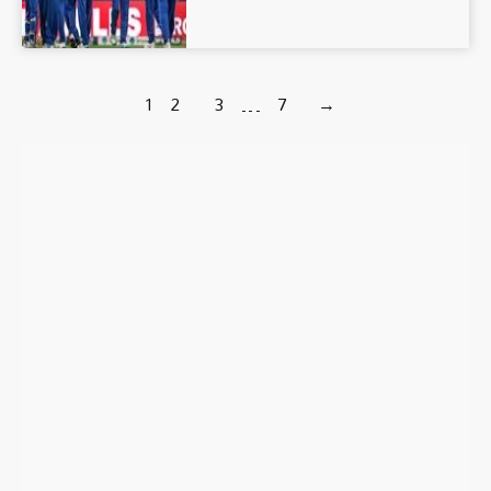
1
2
3
…
7
→