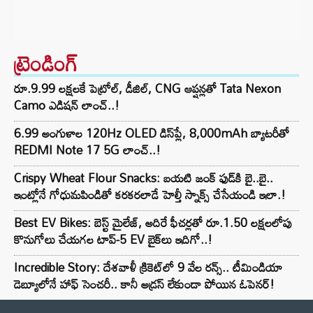
ట్రెండింగ్‌
రూ.9.99 లక్షలకే పెట్రోల్, డీజిల్, CNG ఆప్షన్లతో Tata Nexon
Camo ఎడిషన్ లాంచ్..!
6.99 అంగుళాల 120Hz OLED డిస్‌ప్లే, 8,000mAh బ్యాటరీతో
REDMI Note 17 5G లాంచ్..!
Crispy Wheat Flour Snacks: బయటి జంక్ ఫుడ్‌కి బై..బై..
ఇంట్లోనే గోధుమపిండితో కరకరలాడే హెల్తీ స్నాక్స్ చేసేయండి ఇలా.!
Best EV Bikes: బెస్ట్ మైలేజ్, అదిరే ఫీచర్లతో రూ.1.50 లక్షలలోపు
కొనుగోలు చేయగల టాప్-5 EV బైక్‌లు ఇదిగో..!
Incredible Story: దేశవాళీ క్రికెట్‌లో 9 వేల రన్స్.. టీమిండియా
డెబ్యూలోనే హాఫ్ సెంచరీ.. కానీ అడ్రస్ లేకుండా పోయిన ఓపెనర్!