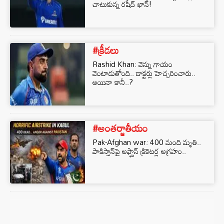
చాటుకున్న రషీద్ ఖాన్!
#క్రీడలు
Rashid Khan: వెన్ను గాయం
వెంటాడుతోంది.. డాక్టర్లు హెచ్చరించారు..
అయినా కానీ..?
#అంతర్జాతీయం
Pak-Afghan war: 400 మంది మృతి..
పాకిస్తాన్‌పై అఫ్ఘాన్ క్రికెటర్ల ఆగ్రహం..