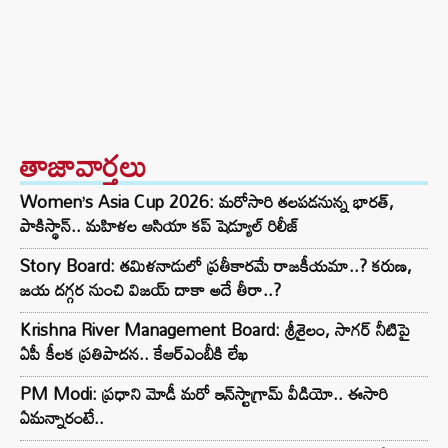
తాజావార్తలు
Women’s Asia Cup 2026: మరోసారి తలపడనున్న భారత్,
పాకిస్థాన్.. మహిళల ఆసియా కప్ షెడ్యూల్ రిలీజ్
Story Board: తమిళనాడులో ప్రతీకారమే రాజకీయమా..? కరుణ,
జయ దగ్గర నుంచి విజయ్ దాకా అదే తీరా..?
Krishna River Management Board: శ్రీశైలం, సాగర్ నీటిపై
ఏపీ కీలక ప్రతిపాదన.. కేఆర్ఎంబీకి లేఖ
PM Modi: ప్రధాని మోడీ మరో ఇన్‌స్టాగ్రామ్ వీడియో.. ఈసారి
ఏమన్నారంటే..