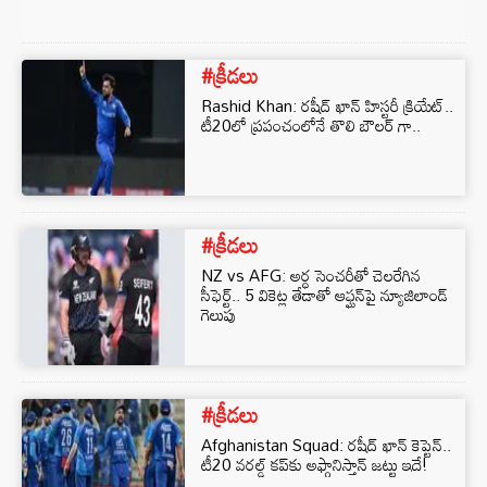
#క్రీడలు
Rashid Khan: రషీద్ ఖాన్ హిస్టరీ క్రియేట్..
టీ20లో ప్రపంచంలోనే తొలి బౌలర్ గా..
#క్రీడలు
NZ vs AFG: అర్ధ సెంచరీతో చెలరేగిన
సీఫెర్ట్.. 5 వికెట్ల తేడాతో ఆఫ్ఘన్‌పై న్యూజిలాండ్‌
గెలుపు
#క్రీడలు
Afghanistan Squad: రషీద్ ఖాన్ కెప్టెన్..
టీ20 వరల్డ్‌ కప్‌కు అఫ్గానిస్తాన్‌ జట్టు ఇదే!