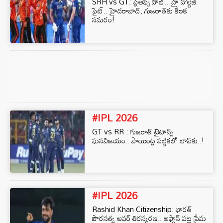
SRH vs GT: ప్లేఆఫ్స్ హీట్‌.. హై వోల్టేజ్
ఫైట్.. హైదరాబాద్, గుజరాత్‌కు కీలక
సమరం!
#IPL 2026
GT vs RR : గుజరాత్ టైటాన్స్
ఘనవిజయం.. పాయింట్ల పట్టికలో టాప్‌కు..!
#IPL 2026
Rashid Khan Citizenship: భారత్‌
పౌరసత్వ ఆఫర్ తిరస్కరణ.. అఫ్గాన్ పట్ల ప్రేమ