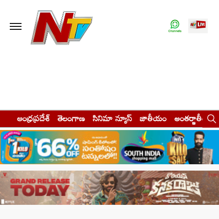
ఆంధ్రప్రదేశ్
తెలంగాణ
సినిమా న్యూస్
జాతీయం
అంతర్జాతీయం