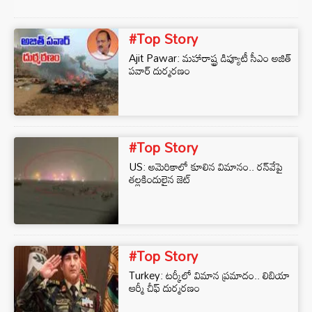
#Top Story
Ajit Pawar: మహారాష్ట్ర డిప్యూటీ సీఎం అజిత్
పవార్ దుర్మరణం
#Top Story
US: అమెరికాలో కూలిన విమానం.. రన్‌వేపై
తల్లకిందులైన జెట్
#Top Story
Turkey: టర్కీలో విమాన ప్రమాదం.. లిబియా
ఆర్మీ చీఫ్ దుర్మరణం