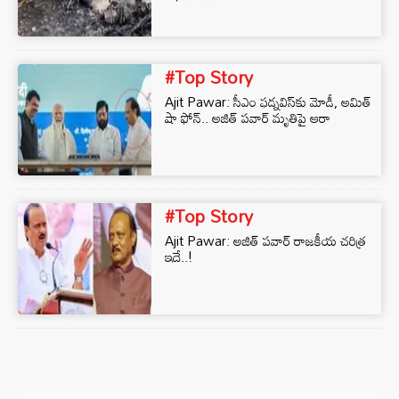
#Top Story
Ajit Pawar: సీఎం ఫడ్నవిస్‌కు మోడీ, అమిత్
షా ఫోన్.. అజిత్ పవార్ మృతిపై ఆరా
#Top Story
Ajit Pawar: అజిత్ పవార్ రాజకీయ చరిత్ర
ఇదే..!