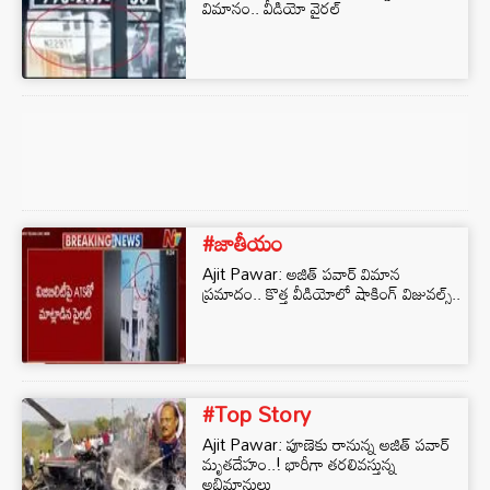
విమానం.. వీడియో వైరల్
#జాతీయం
Ajit Pawar: అజిత్ పవార్ విమాన
ప్రమాదం.. కొత్త వీడియోలో షాకింగ్ విజువల్స్..
#Top Story
Ajit Pawar: పూణెకు రానున్న అజిత్ పవార్
మృతదేహం..! భారీగా తరలివస్తున్న
అభిమానులు