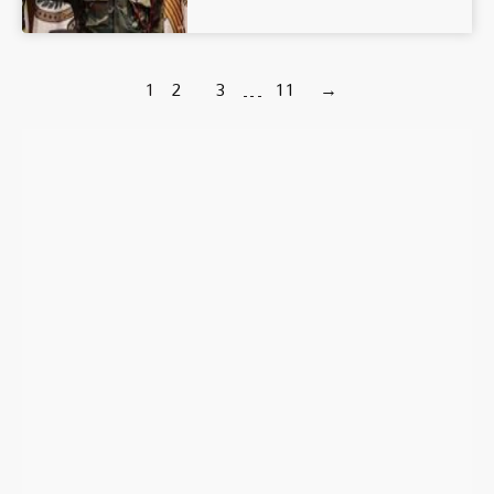
1
2
3
…
11
→