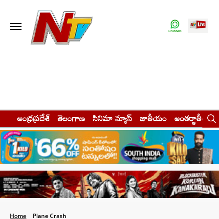
ఆంధ్రప్రదేశ్
తెలంగాణ
సినిమా న్యూస్
జాతీయం
అంతర్జాతీయం
Home
Plane Crash