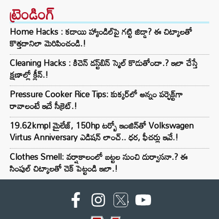
ట్రెండింగ్‌
Home Hacks : కడాయి హ్యాండిల్‌పై గట్టి జిడ్డా? ఈ చిట్కాలతో
కొత్తదానిలా మెరిపించండి.!
Cleaning Hacks : కిచెన్ డస్ట్‌బిన్ స్మెల్ కొడుతోందా.? ఇలా చేస్తే
క్షణాల్లో క్లీన్.!
Pressure Cooker Rice Tips: కుక్కర్‌లో అన్నం పర్ఫెక్ట్‌గా
రావాలంటే ఇదే సీక్రెట్.!
19.62kmpl మైలేజ్, 150hp టర్బో ఇంజిన్‌తో Volkswagen
Virtus Anniversary ఎడిషన్ లాంచ్.. ధర, ఫీచర్లు ఇవే.!
Clothes Smell: వర్షాకాలంలో బట్టల నుంచి దుర్వాసనా.? ఈ
సింపుల్ చిట్కాలతో చెక్ పెట్టండి ఇలా.!