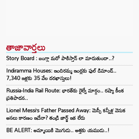
తాజావార్తలు
Story Board : బంగ్లా మరో పాకిస్తాన్ లా మారుతుందా..?
Indiramma Houses: ఇందిరమ్మ ఇండ్లకు ఫుల్ డిమాండ్..
7,340 ఇళ్లకు 35 వేల దరఖాస్తులు!
Russia-India Rail Route: భారత్‌కు రైల్వే మార్గం.. రష్యా కీలక
ప్రతిపాదన..
Lionel Messi’s Father Passed Away: మెస్సీ కన్నీళ్ల వెనుక
అసలు కారణం ఇదేనా? తండ్రి జార్జ్ ఇక లేరు
BE ALERT: అమ్మాయికి మొగుడు.. అత్తకు యముడు..!