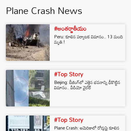
Plane Crash News
#అంతర్జాతీయం
Peru: కూలిన పర్యాటక విమానం.. 13 మంది
మృతి.!
#Top Story
Beijing: బీజింగ్‌లో ఎత్తైన భవనాన్ని ఢీకొట్టిన
విమానం.. వీడియో వైరల్
#Top Story
Plane Crash: అమెరికాలో రోడ్డుపై కూలిన