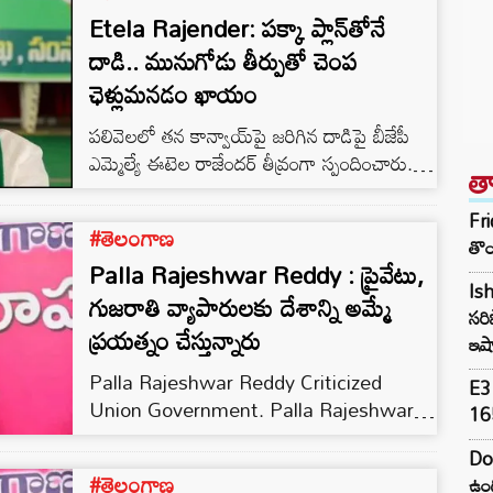
Etela Rajender: పక్కా ప్లాన్‌తోనే
దాడి.. మునుగోడు తీర్పుతో చెంప
ఛెళ్లుమనడం ఖాయం
పలివెలలో తన కాన్వాయ్‌పై జరిగిన దాడిపై బీజేపీ
ఎమ్మెల్యే ఈటెల రాజేందర్ తీవ్రంగా స్పందించారు.
త
గెలవరు అనే భయంతోనే..
Fri
#తెలంగాణ
తొం
Palla Rajeshwar Reddy : ప్రైవేటు,
Ish
గుజరాతి వ్యాపారులకు దేశాన్ని అమ్మే
సరి
ప్రయత్నం చేస్తున్నారు
ఇషా
Palla Rajeshwar Reddy Criticized
E3 
Union Government. Palla Rajeshwar
165
Reddy, Breaking News, CM KCR, TRS,
Do
PM Modi
#తెలంగాణ
ఉంద