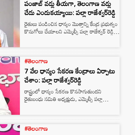
పంజాబ్ వడ్లు తీయగా, తెలంగాణ వడ్లు
చేదు ఎందుకయ్యాయి: పల్లా రాజేశ్వర్‌రెడ్డి
రైతులు పండించిన ధాన్యం మొత్తాన్ని కేంద్ర ప్రభుత్వం
కొనుగోలు చేయాలని ఎమ్మెల్సీ పల్లా రాజేశ్వర్‌ రెడ్డి
డిమాండ్‌ చేశారు. పంజాబ్‌లో 2 కోట్ల మెట్రిక్‌ టన్నుల
ధాన్యాన్ని కొనుగోలు చేస్తున్నారని, మరి తెలంగాణ
రైతులు పండించిన ధాన్యానికి ఉప్పుడు బియ్యమని,
#తెలంగాణ
దొడ్డు బియ్యం అని, రా రైస్‌ అని ఎందుకు వంకలు
పెడుతున్నారని విమర్శించారు. పంజాబ్‌ వడ్లు ఎలా
7 వేల ధాన్యం సేకరణ కేంద్రాలు ఏర్పాటు
తియ్యగైనయని, తెలంగాణ వడ్లు చేదెందుకైనవని
చేశాం: పల్లా రాజేశ్వర్‌రెడ్డి
ప్రశ్నించారు. హనుమకొండ జిల్లాలోని ధర్మసాగర్‌లో
రాష్ట్రంలో ధాన్యం సేకరణ కొనసాగుతుందని
జరిగిన నిరసన కార్యక్రమంలో రైతుబంధు సమితి…
రైతుబంధు సమితి అధ్యక్షుడు, ఎమ్మెల్సీ పల్లా
రాజేశ్వర్‌రెడ్డి అన్నారు. ఈ సందర్భంగా మీడియాతో
సోమవారం ఆయన మాట్లాడుతూ.. బీజేపీ పై ఫైర్‌
అయ్యారు. సిగ్గులేకుండా బీజేపీ నేతలు గవర్నర్‌ను
#తెలంగాణ
ధాన్యం కొనుగోలు కేంద్రాలకు పంపారన్నారు.