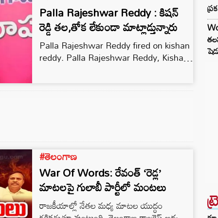
ప్ర
Palla Rajeshwar Reddy : కిషన్
రెడ్డి తల,తోక లేకుండా మాట్లాడ్తున్నారు
Wo
తలప
Palla Rajeshwar Reddy fired on kishan
షెడ
reddy. Palla Rajeshwar Reddy, Kishan
Reddy, Latest Telugu News, Breaking
News,
#తెలంగాణ
War Of Words: రేవంత్ ‘రెడ్ల’
మాటలపై గులాబీ పార్టీలో మంటలు
ట్
రాజకీయాల్లో నేతల మధ్య మాటల యుద్ధం
రక్తికడుతూ వుంటుంది. తెలంగాణ కాంగ్రెస్ అధ్యక్షుడు
రూ.