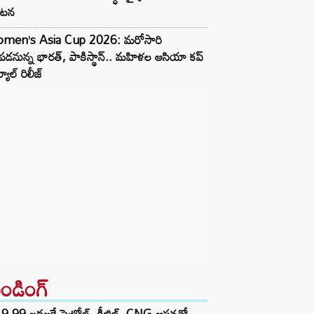
కటన
men’s Asia Cup 2026: మరోసారి
డనున్న భారత్, పాకిస్థాన్.. మహిళల ఆసియా కప్
్యూల్ రిలీజ్
రెండింగ్‌
9.99 లక్షలకే పెట్రోల్, డీజిల్, CNG ఆప్షన్లతో