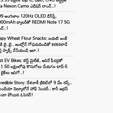
ta Nexon Camo ఎడిషన్ లాంచ్..!
99 అంగుళాల 120Hz OLED డిస్‌ప్లే,
000mAh బ్యాటరీతో REDMI Note 17 5G
చ్..!
ispy Wheat Flour Snacks: బయటి జంక్
్‌కి బై..బై.. ఇంట్లోనే గోధుమపిండితో కరకరలాడే
్తీ స్నాక్స్ చేసేయండి ఇలా.!
t EV Bikes: బెస్ట్ మైలేజ్, అదిరే ఫీచర్లతో
.1.50 లక్షలలోపు కొనుగోలు చేయగల టాప్-5
బైక్‌లు ఇదిగో..!
redible Story: దేశవాళీ క్రికెట్‌లో 9 వేల రన్స్..
ిండియా డెబ్యూలోనే హాఫ్ సెంచరీ.. కానీ అడ్రస్
కుండా పోయిన ఓపెనర్!