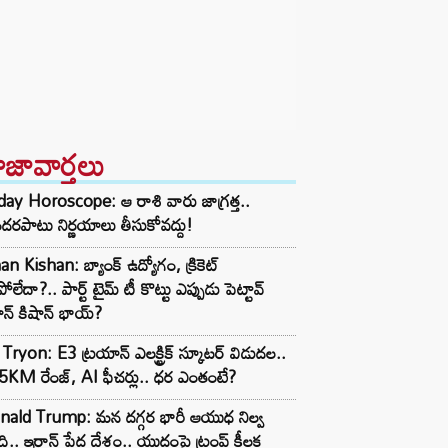
ాజావార్తలు
day Horoscope: ఆ రాశి వారు జాగ్రత్త..
దరపాటు నిర్ణయాలు తీసుకోవద్దు!
an Kishan: బ్యాంక్ ఉద్యోగం, క్రికెట్
పోలేదా?.. పార్ట్ టైమ్ టీ కొట్టు ఎప్పుడు పెట్టావ్
న్ కిషాన్ భాయ్‌?
Tryon: E3 ట్రయాన్ ఎలక్ట్రిక్ స్కూటర్ విడుదల..
KM రేంజ్, AI ఫీచర్లు.. ధర ఎంతంటే?
nald Trump: మన దగ్గర భారీ ఆయుధ నిల్వ
ి.. ఇరాన్ పేద దేశం.. యుద్ధంపై ట్రంప్ కీలక