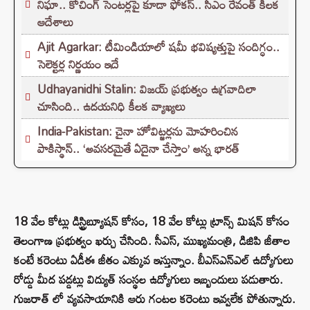
నిఘా.. కోచింగ్ సెంటర్లపై కూడా ఫోకస్.. సీఎం రేవంత్ కీలక
ఆదేశాలు
Ajit Agarkar: టీమిండియాలో షమీ భవిష్యత్తుపై సందిగ్ధం..
సెలెక్టర్ల నిర్ణయం ఇదే
Udhayanidhi Stalin: విజయ్ ప్రభుత్వం ఉగ్రవాదిలా
చూసింది.. ఉదయనిధి కీలక వ్యాఖ్యలు
India-Pakistan: చైనా హోవిట్జర్లను మోహరించిన
పాకిస్థాన్.. ‘అవసరమైతే ఏదైనా చేస్తాం’ అన్న భారత్
18 వేల కోట్లు డిస్ట్రిబ్యూషన్ కోసం, 18 వేల కోట్లు ట్రాన్స్ మిషన్ కోసం
తెలంగాణ ప్రభుత్వం ఖర్చు చేసింది. సీఎస్, ముఖ్యమంత్రి, డిజిపి జీతాల
కంటే కరెంటు ఏడీఈ జీతం ఎక్కువ ఇస్తున్నాం. బీఎస్ఎన్ఎల్ ఉద్యోగులు
రోడ్డు మీద పడ్డట్లు విద్యుత్ సంస్థల ఉద్యోగులు ఇబ్బందులు పడుతారు.
గుజరాత్ లో వ్యవసాయానికి ఆరు గంటల కరెంటు ఇవ్వలేక పోతున్నారు.