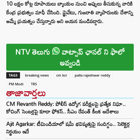
10 లక్షల కోట్ల రూపాయలు బ్యాంకుల నుంచి అప్పులు తీసుకున్న వారికి
కేంద్ర ప్రభుత్వం మాఫీ చేసింది. ప్రైవేటు, గుజరాతి వ్యాపారులకు దేశాన్ని
అమ్మే ప్రయత్నం చేస్తున్నారు అని ఆయన మండిపడ్డారు.
NTV తెలుగు
వాట్సాప్ ఛానల్ ని ఫాలో
అవ్వండి
TAGS
breaking news
cm kcr
palla rajeshwar reddy
PM Modi
TRS
తాజావార్తలు
CM Revanth Reddy: పోలీస్ ఉద్యోగ పరీక్షలపై ప్రత్యేక నిఘా..
కోచింగ్ సెంటర్లపై కూడా ఫోకస్.. సీఎం రేవంత్ కీలక ఆదేశాలు
Ajit Agarkar: టీమిండియాలో షమీ భవిష్యత్తుపై సందిగ్ధం.. సెలెక్టర్ల
నిర్ణయం ఇదే