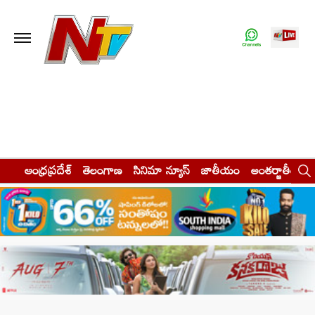
ఆంధ్రప్రదేశ్
తెలంగాణ
సినిమా న్యూస్
జాతీయం
అంతర్జాతీయం