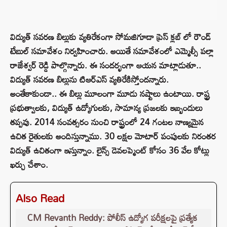
విద్యుత్ సవరణ బిల్లుకు వ్యతిరేకంగా సోమజిగూడా ప్రెస్ క్లబ్ లో రౌండ్
టేబుల్ సమావేశం నిర్వహించారు. అయితే సమావేశంలో ఎమ్మెల్సీ పల్లా
రాజేశ్వర్‌ రెడ్డి పాల్గొన్నారు. ఈ సందర్భంగా ఆయన మాట్లాడుతూ..
విద్యుత్ సవరణ బిల్లును టిఆర్ఎస్ వ్యతిరేకిస్తోందన్నారు.
అంతేకాకుండా.. ఈ బిల్లు మూలంగా మూడు నష్టాలు ఉంటాయి. రాష్ట్ర
ప్రభుత్వాలకు, విద్యుత్ ఉద్యోగులకు, సామాన్య ప్రజలకు ఇబ్బందులు
తప్పవు. 2014 సంవత్సరం నుంచి రాష్ట్రంలో 24 గంటల నాణ్యమైన
ఉచిత రైతులకు అందిస్తున్నాము. 30 లక్షల మోటార్ పంపులకు నిరంతర
విద్యుత్ ఉచితంగా ఇస్తున్నాం. లైన్స్ డెవలప్మెంట్ కోసం 36 వేల కోట్లు
ఖర్చు చేశాం.
Also Read
CM Revanth Reddy: పోలీస్ ఉద్యోగ పరీక్షలపై ప్రత్యేక