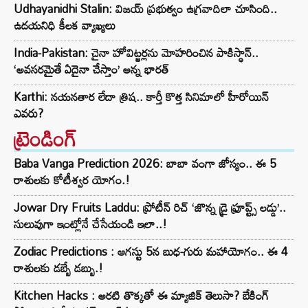
Udhayanidhi Stalin: విజయ్ ప్రభుత్వం ఉగ్రవాదిలా చూసింది..
ఉదయనిధి కీలక వ్యాఖ్యలు
India-Pakistan: చైనా హోవిట్జర్లను మోహరించిన పాకిస్థాన్..
‘అవసరమైతే ఏదైనా చేస్తాం’ అన్న భారత్
Karthi: నయనతార లేదా త్రిష.. కార్తీ కొత్త సినిమాలో హీరోయిన్
ఎవరు?
ట్రెండింగ్‌
Baba Vanga Prediction 2026: బాబా వంగా జోస్యం.. ఈ 5
రాశులకు కోటీశ్వర యోగం.!
Jowar Dry Fruits Laddu: ప్రోటీన్ రిచ్ ‘జొన్న డ్రై ఫ్రూప్ట్స్ లడ్డు’..
సులువుగా ఇంట్లోనే చేసేయండి ఇలా..!
Zodiac Predictions : ఆగస్టు 5న బుధ-గురు మహాయోగం.. ఈ 4
రాశులకు డబ్బే డబ్బు.!
Kitchen Hacks : అరటి తొక్కతో ఈ మ్యాజిక్ తెలుసా? బేకింగ్