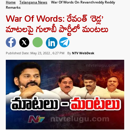
Home
Telangana News
War Of Words On Revanthreddy Reddy
Remarks
War Of Words: రేవంత్ ‘రెడ్ల’
మాటలపై గులాబీ పార్టీలో మంటలు
Published Date :May 23, 2022 ,
6:27 PM
By
NTV WebDesk