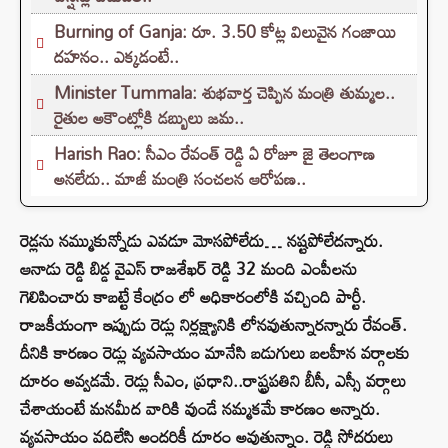
Burning of Ganja: రూ. 3.50 కోట్ల విలువైన గంజాయి
దహనం.. ఎక్కడంటే..
Minister Tummala: శుభవార్త చెప్పిన మంత్రి తుమ్మల..
రైతుల అకౌంట్లోకి డబ్బులు జమ..
Harish Rao: సీఎం రేవంత్ రెడ్డి ఏ రోజూ జై తెలంగాణ
అనలేదు.. మాజీ మంత్రి సంచలన ఆరోపణ..
రెడ్లను నమ్ముకున్నోడు ఎవడూ మోసపోలేదు… నష్టపోలేదన్నారు.
ఆనాడు రెడ్డి బిడ్డ వైఎస్ రాజశేఖర్ రెడ్డి 32 మంది ఎంపీలను
గెలిపించారు కాబట్టే కేంద్రం లో అధికారంలోకి వచ్చింది పార్టీ.
రాజకీయంగా ఇప్పుడు రెడ్లు నిర్లక్ష్యానికి లోనవుతున్నారన్నారు రేవంత్.
దీనికి కారణం రెడ్లు వ్యవసాయం మానేసి బడుగులు బలహీన వర్గాలకు
దూరం అవ్వడమే. రెడ్లు సీఎం, ప్రధాని..రాష్ట్రపతిని బీసీ, ఎస్సీ వర్గాలు
చేశాయంటే మనమీద వారికి వుండే నమ్మకమే కారణం అన్నారు.
వ్యవసాయం వదిలేసి అందరికీ దూరం అవుతున్నాం. రెడ్డి సోదరులు