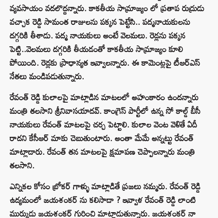
వ్యవసాయం వదలొద్దన్నారు. కాకతీయ సామ్రాజ్యం లో ప్రతాప రుద్రుడు
వచ్చాక రెడ్డి సామంత రాజులను పక్కన పెట్టేసి.. పద్మనాయకులను
దగ్గరికి తీశాడు. పద్మ నాయకులు అంటే వెలమలు. రెడ్లను పక్కన
పెట్టి..వెలమలు దగ్గరికి తీయడంతో కాకతీయ సామ్రాజ్యం కూలి
పోయింది. రెడ్లకు ప్రాధాన్యత ఇవ్వాలన్నారు. ఈ కామెంట్లపై టీఆర్ఎస్
నేతలు మండిపడుతున్నారు.
రేవంత్ రెడ్డి కులాలపై మాట్లాడిన మాటలలో అహంకారం ఉందన్నారు
మంత్రి తలసాని శ్రీనివాసయాదవ్. కాంగ్రెస్ పార్టీలో ఉన్న సో కాల్డ్ బీసీ
నాయకులు రేవంత్ మాటలపై చర్చ పెట్టాలి. కులాల వెంట వెళితే ఏదీ
రాదని కేసీఆర్ మాకు చెబుతుంటారు. అంతా మేమే అన్నట్టు రేవంత్
మాట్లాడారు. రేవంత్ తన మాటలపై క్షమాపణ చెప్పాలన్నారు మంత్రి
తలసాని.
ఎన్నికల కోసం బ్రోకర్ గాళ్ళు మాట్లాడితే ప్రజలు నమ్మరు. రేవంత్ రెడ్డి
ఉద్యమంలో జయశంకర్ ను కలిసాడా ? ఇవ్వాళ రేవంత్ రెడ్డి లాంటి
ముర్కుడు జయశంకర్ గురించి మాట్లాడుతున్నారు. జయశంకర్ నా