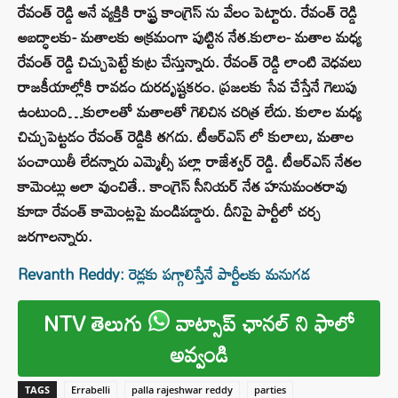
రేవంత్ రెడ్డి అనే వ్యక్తికి రాష్ట్ర కాంగ్రెస్ ను వేలం పెట్టారు. రేవంత్ రెడ్డి
అబద్ధాలకు- మతాలకు అక్రమంగా పుట్టిన నేత.కులాల- మతాల మధ్య
రేవంత్ రెడ్డి చిచ్చుపెట్టే కుట్ర చేస్తున్నారు. రేవంత్ రెడ్డి లాంటి వెధవలు
రాజకీయాల్లోకి రావడం దురదృష్టకరం. ప్రజలకు సేవ చేస్తేనే గెలుపు
ఉంటుంది…కులాలతో మతాలతో గెలిచిన చరిత్ర లేదు. కులాల మధ్య
చిచ్చుపెట్టడం రేవంత్ రెడ్డికి తగదు. టీఆర్‌ఎస్ లో కులాలు, మతాల
పంచాయితీ లేదన్నారు ఎమ్మెల్సీ పల్లా రాజేశ్వర్ రెడ్డి. టీఆర్ఎస్ నేతల
కామెంట్లు అలా వుంచితే.. కాంగ్రెస్ సీనియర్ నేత హనుమంతరావు
కూడా రేవంత్ కామెంట్లపై మండిపడ్డారు. దీనిపై పార్టీలో చర్చ
జరగాలన్నారు.
Revanth Reddy: రెడ్లకు పగ్గాలిస్తేనే పార్టీలకు మనుగడ
NTV తెలుగు
వాట్సాప్ ఛానల్ ని ఫాలో
అవ్వండి
TAGS
Errabelli
palla rajeshwar reddy
parties