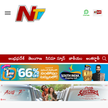
ఆంధ్రప్రదేశ్
తెలంగాణ
సినిమా న్యూస్
జాతీయం
అంతర్జాతీయం