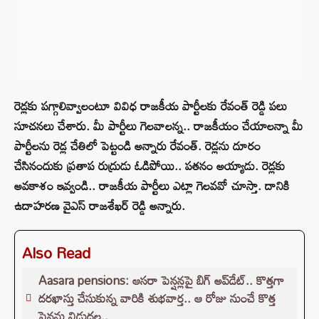
రెడ్లకు పగ్గాలివ్వాలంటూ వివిధ రాజకీయ పార్టీలకు రేవంత్ రెడ్డి పలు
సూచనలు చేశారు. మీ పార్టీలు గెలవాలన్న.. రాజకీయం చేయాలన్నా మీ
పార్టీలను రెడ్ల చేతిలో పెట్టండి అన్నారు రేవంత్. రెడ్లను దూరం
చేసినందుకు ప్రతాప రుద్రుడు ఓడిపోయి.. పతనం అయ్యాడు. రెడ్లకు
అవకాశం ఇవ్వండి.. రాజకీయ పార్టీలు ఎట్లా గెలవవో చూస్తా. దానికి
ఉదాహరణ వైఎస్ రాజశేఖర్ రెడ్డి అన్నారు.
Also Read
Aasara pensions: ఆసరా పెన్షన్లపై బిగ్ అప్‌డేట్.. కొత్తగా
దరఖాస్తు చేసుకున్న వారికి శుభవార్త.. ఆ రోజు నుంచే కొత్త
పెన్షన్లు విడుదల..