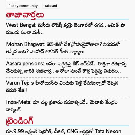
Reddy community
talasani
తాజావార్తలు
West Bengal: మసీదు లౌడ్‌స్పీకర్లపై బెంగాల్‌లో రగడ.. అమిత్ షా
ముందు పంచాయతీ..
Mohan Bhagwat: జెన్-జీతో దేశద్రోహులైపోతారా? నిరసనలో
తప్పేముంది? మోహన్ భగవత్ కీలక వ్యాఖ్యలు
Aasara pensions: ఆసరా పెన్షన్లపై బిగ్ అప్‌డేట్.. కొత్తగా దరఖాస్తు
చేసుకున్న వారికి శుభవార్త.. ఆ రోజు నుంచే కొత్త పెన్షన్లు విడుదల..
Varun Tej: ఆ హీరోయిన్‌ను ఎందుకు పెళ్లి చేసుకున్నాడో చెప్పిన
వరుణ్ తేజ్!
India-Meta: మా చట్ట ప్రకారం నడవాల్సిందే.. మెటాకు కేంద్రం
వార్నింగ్
ట్రెండింగ్‌
రూ.9.99 లక్షలకే పెట్రోల్, డీజిల్, CNG ఆప్షన్లతో Tata Nexon