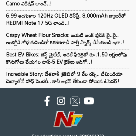
Camo ఎడిషన్ లాంచ్..!
6.99 అంగుళాల 120Hz OLED డిస్‌ప్లే, 8,000mAh బ్యాటరీతో
REDMI Note 17 5G లాంచ్..!
Crispy Wheat Flour Snacks: బయటి జంక్ ఫుడ్‌కి బై..బై..
ఇంట్లోనే గోధుమపిండితో కరకరలాడే హెల్తీ స్నాక్స్ చేసేయండి ఇలా.!
Best EV Bikes: బెస్ట్ మైలేజ్, అదిరే ఫీచర్లతో రూ.1.50 లక్షలలోపు
కొనుగోలు చేయగల టాప్-5 EV బైక్‌లు ఇదిగో..!
Incredible Story: దేశవాళీ క్రికెట్‌లో 9 వేల రన్స్.. టీమిండియా
డెబ్యూలోనే హాఫ్ సెంచరీ.. కానీ అడ్రస్ లేకుండా పోయిన ఓపెనర్!