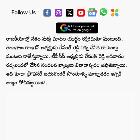
Follow Us :
Add as a preferred
source on google
రాజకీయాల్లో నేతల మధ్య మాటల యుద్ధం రక్తికడుతూ వుంటుంది.
తెలంగాణ కాంగ్రెస్ అధ్యక్షుడు రేవంత్ రెడ్డి నిన్న చేసిన కామెంట్లు
మంటలు రాజేస్తున్నాయి. టీపీసీసీ అధ్యక్షుడు రేవంత్ రెడ్డి ఆదివారం
రచ్చబండలో చేసిన సంచలన వ్యాఖ్యలు వివాదాస్పదం అవుతున్నాయి.
అది కూడా ప్రొఫెసర్ జయశంకర్ సొంతూళ్ళు మాట్లాడడం అగ్నికి
ఆజ్యం పోసినట్టయింది.