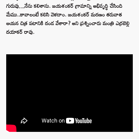
గురువు…నేను కలిశాను. జయశంకర్ గ్రామాన్ని అభివృద్ధి చేసింది
మేము..కావాలంటే కలిసి వెళదాం. జయశంకర్ మరణం తరువాత
ఆయన చిత్ర పటానికి దండ వేశారా? అని ప్రశ్నించారు మంత్రి ఎర్రబెల్లి
దయాకర్ రావు.