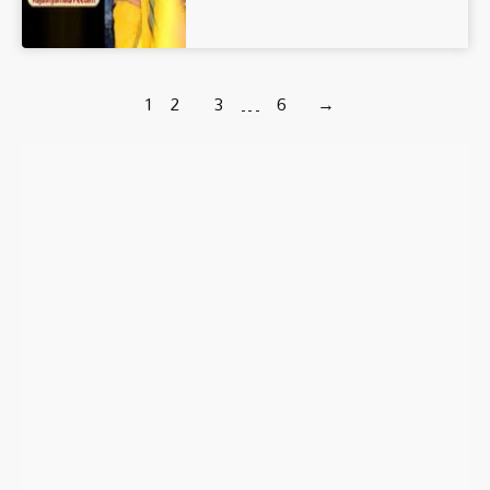
1
2
3
…
6
→