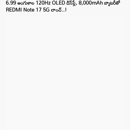
6.99 అంగుళాల 120Hz OLED డిస్‌ప్లే, 8,000mAh బ్యాటరీతో
REDMI Note 17 5G లాంచ్..!