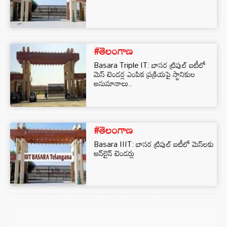
#తెలంగాణ
Basara Triple IT: బాసర ట్రిపుల్ ఐటీలో
మెస్ టెండర్ల ఎంపిక ప్రక్రియపై స్థానికుల
అనుమానాలు..
#తెలంగాణ
Basara IIIT: బాసర ట్రిపుల్ ఐటీలో మెస్⁬లకు
ఆన్⁬లైన్ టెండర్లు