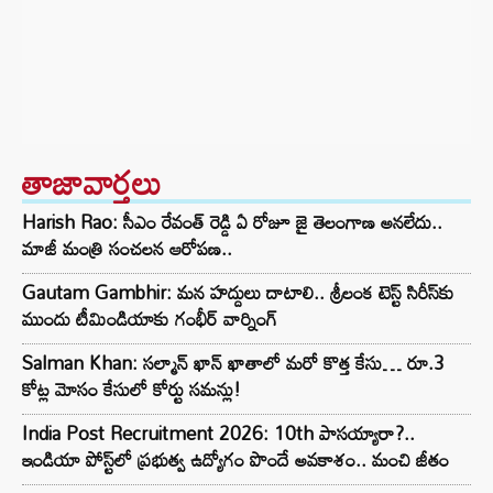
తాజావార్తలు
Harish Rao: సీఎం రేవంత్ రెడ్డి ఏ రోజూ జై తెలంగాణ అనలేదు..
మాజీ మంత్రి సంచలన ఆరోపణ..
Gautam Gambhir: మన హద్దులు దాటాలి.. శ్రీలంక టెస్ట్ సిరీస్‌కు
ముందు టీమిండియాకు గంభీర్ వార్నింగ్
Salman Khan: సల్మాన్ ఖాన్ ఖాతాలో మరో కొత్త కేసు… రూ.3
కోట్ల మోసం కేసులో కోర్టు సమన్లు!
India Post Recruitment 2026: 10th పాసయ్యారా?..
ఇండియా పోస్ట్‌లో ప్రభుత్వ ఉద్యోగం పొందే అవకాశం.. మంచి జీతం