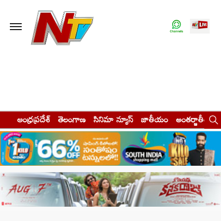
ఆంధ్రప్రదేశ్
తెలంగాణ
సినిమా న్యూస్
జాతీయం
అంతర్జాతీయం