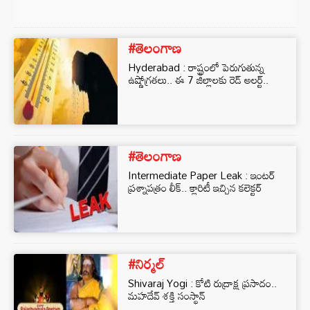
#తెలంగాణ
Hyderabad : రాష్ట్రంలో పెరుగుతున్న
ఉష్ణోగ్రతలు.. ఈ 7 జిల్లాలకు రెడ్ అలర్ట్..
#తెలంగాణ
Intermediate Paper Leak : ఇంటర్
ప్రశ్నాపత్రం లీక్.. క్లారిటీ ఇచ్చిన కలెక్టర్
#నిర్మల్
Shivaraj Yogi : కోటి రుద్రాక్ష ప్రసాదం..
మహదేవ్‌ శక్తి సంస్థాన్‌