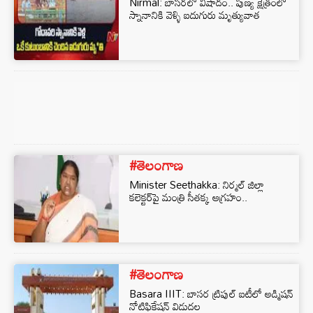
Nirmal: బాసరలో విషాదం.. పుణ్య క్షేత్రంలో
స్నానానికి వెళ్ళి ఐదుగురు మృత్యువాత
#తెలంగాణ
Minister Seethakka: నిర్మల్ జిల్లా
కలెక్టర్⁬పై మంత్రి సీతక్క ఆగ్రహం..
#తెలంగాణ
Basara IIIT: బాసర ట్రిపుల్ ఐటీలో అడ్మిషన్
నోటిఫికేషన్ విడుదల