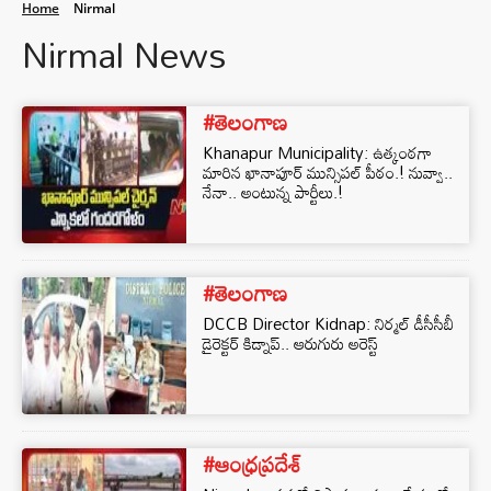
Home
Nirmal
Nirmal News
#తెలంగాణ
Khanapur Municipality: ఉత్కంఠగా
మారిన ఖానాపూర్ మున్సిపల్ పీఠం.! నువ్వా..
నేనా.. అంటున్న పార్టీలు.!
#తెలంగాణ
DCCB Director Kidnap: నిర్మల్ డీసీసీబీ
డైరెక్టర్ కిడ్నాప్.. ఆరుగురు అరెస్ట్
#ఆంధ్రప్రదేశ్