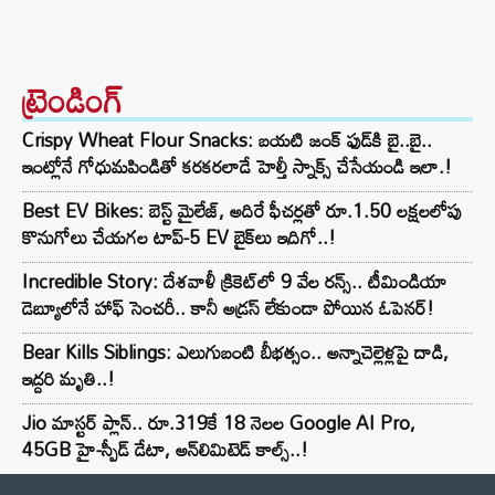
ట్రెండింగ్‌
Crispy Wheat Flour Snacks: బయటి జంక్ ఫుడ్‌కి బై..బై..
ఇంట్లోనే గోధుమపిండితో కరకరలాడే హెల్తీ స్నాక్స్ చేసేయండి ఇలా.!
Best EV Bikes: బెస్ట్ మైలేజ్, అదిరే ఫీచర్లతో రూ.1.50 లక్షలలోపు
కొనుగోలు చేయగల టాప్-5 EV బైక్‌లు ఇదిగో..!
Incredible Story: దేశవాళీ క్రికెట్‌లో 9 వేల రన్స్.. టీమిండియా
డెబ్యూలోనే హాఫ్ సెంచరీ.. కానీ అడ్రస్ లేకుండా పోయిన ఓపెనర్!
Bear Kills Siblings: ఎలుగుబంటి బీభత్సం.. అన్నాచెల్లెళ్లపై దాడి,
ఇద్దరి మృతి..!
Jio మాస్టర్ ప్లాన్.. రూ.319కే 18 నెలల Google AI Pro,
45GB హై-స్పీడ్ డేటా, అన్⁭లిమిటెడ్ కాల్స్..!