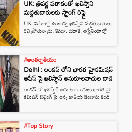
UK: త్రివర్ణ పతాకంతో ఖలిస్తాని
మద్దతుదారులకు స్ట్రాంగ్ రిఫ్లై
UK: విదేశాల్లో ఉంటున్న ఖలిస్తానీ మద్దతుదారులు
రెచ్చిపోతున్నారు. కెనడా, యూకే, ఆస్ట్రేలియాల్లో
భారత వ్యతిరేఖ కార్యకలాపాలకు పాల్పడుతున్నారు.
ఇదిలా ఉంటే ఖలిస్తానీ వేర్పాటువాద నేత అమృత్
పాల్ సింగ్ కోసం పంజాబ్ పోలీసులు గత రెండు
#అంతర్జాతీయం
రోజులుగా గాలిస్తున్నారు. ఇప్పటికే అతని
అనుచరులు, బాడీగార్డులను కలిపి 78 మందిని
Delhi : లండన్ లోని భారత హైకమిషన్
పంజాబ్ పోలీసులు అరెస్ట్ చేశారు. ఇదిలా ఉంటే
ఆఫీస్ పై ఖలిస్థాన్ అనుకూలవాదుల దాడి
పంజాబ్ పోలీసులు, కేంద్ర బలగాలు తీసుకుంటున్న
లండన్ లో ఖలిస్థాన్ అనుకూలవాదులు భారత హై
ఈ చర్యలపై విదేశాల్లో కూర్చుని ఉన్న ఖలిస్తానీ
కమిషన్ బిల్డింగ్ పై ఉన్న జాతీయ జెండాను కిందికి
మద్దతుదారులకు నచ్చడం లేదు.
దించారు. అలా జెండాను అగౌర పరచడంతో భారత్
ఆగ్రహం వ్యక్తం చేస్తోంది.
#Top Story