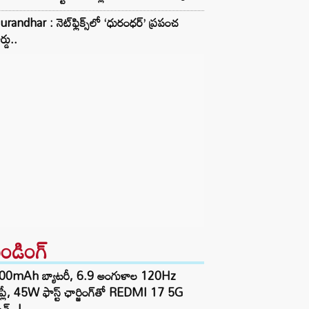
randhar : నెట్‌ఫ్లిక్స్‌లో ‘ధురంధర్’ ప్రపంచ
ర్డు..
రెండింగ్‌
00mAh బ్యాటరీ, 6.9 అంగుళాల 120Hz
్‌ప్లే, 45W ఫాస్ట్ ఛార్జింగ్‌తో REDMI 17 5G
చ్..!