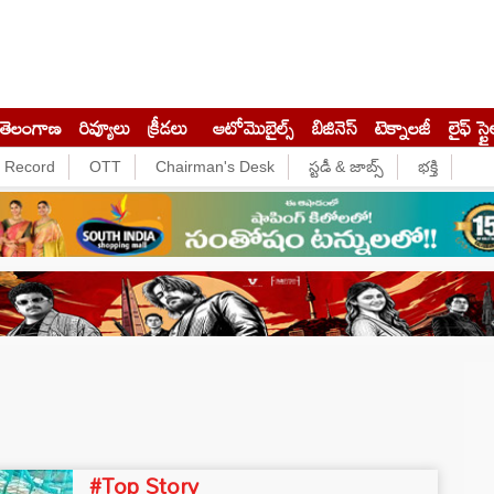
తెలంగాణ
రివ్యూలు
క్రీడలు
ఆటోమొబైల్స్
బిజినెస్‌
టెక్నాలజీ
లైఫ్ స్టై
e Record
OTT
Chairman's Desk
స్టడీ & జాబ్స్
భక్తి
#Top Story