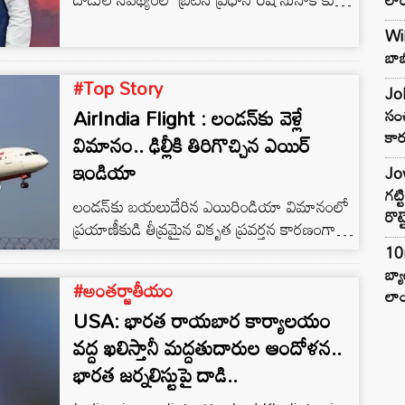
భారత ప్రధాని నరేంద్ర మోడీ ఫోన్ చేశారు. భారతీయ
Wil
దౌత్య సంస్థల భద్రత సమస్యపై చర్చించారు.
బాబ
భారతదేశ వ్యతిరేక అంశాలకు వ్యతిరేకంగా బలమైన
#Top Story
చర్య తీసుకోవాలని పిలుపునిచ్చారు.
Joh
AirIndia Flight : లండన్‌కు వెళ్లే
సంచ
కార
విమానం.. ఢిల్లీకి తిరిగొచ్చిన ఎయిర్
ఇండియా
Jow
గట్
లండన్‌కు బయలుదేరిన ఎయిరిండియా విమానంలో
రొట్
ప్రయాణీకుడి తీవ్రమైన వికృత ప్రవర్తన కారణంగా
సోమవారం ఢిల్లీకి తిరిగి వచ్చింది. ఢిల్లీ-లండన్-
10
హీత్రూ మార్గంలో పనిచేయాల్సిన ఎయిర్ ఇండియా
బ్
#అంతర్జాతీయం
విమానం AI 111 బయలుదేరిన కొద్దిసేపటికే తిరిగి
లాం
USA: భారత రాయబార కార్యాలయం
వచ్చింది.
వద్ద ఖలిస్తానీ మద్దతుదారుల ఆందోళన..
భారత జర్నలిస్టుపై దాడి..