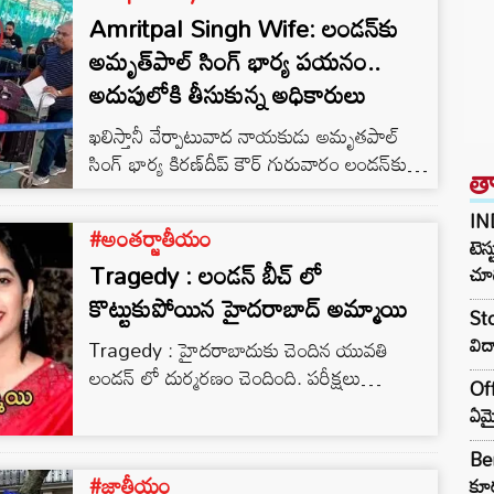
Amritpal Singh Wife: లండన్‌కు
అమృత్‌పాల్ సింగ్ భార్య పయనం..
అదుపులోకి తీసుకున్న అధికారులు
ఖలిస్తానీ వేర్పాటువాద నాయకుడు అమృతపాల్
సింగ్ భార్య కిరణ్‌దీప్ కౌర్ గురువారం లండన్‌కు
త
పారిపోవడానికి ప్రయత్నిస్తుండగా అమృత్‌సర్
విమానాశ్రయంలో అధికారులు అదుపులోకి
IN
#అంతర్జాతీయం
తీసుకున్నారు.
టెస్
Tragedy : లండన్ బీచ్ లో
చూడ
కొట్టుకుపోయిన హైదరాబాద్ అమ్మాయి
Sto
విద
Tragedy : హైదరాబాదుకు చెందిన యువతి
లండన్ లో దుర్మరణం చెందింది. పరీక్షలు
Off
అయిపోయాయి.. సెలవు తీసుకొని ఇంటికొస్తానని
ఏమై
చెప్పిన అమ్మాయి శాశ్వతంగా కన్నుమూసింది.
Ben
#జాతీయం
కూర