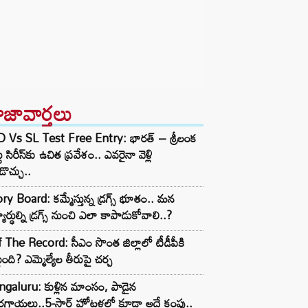
ాజావార్తలు
D Vs SL Test Free Entry: భారత్ – శ్రీలంక
టు సిరీస్‌కు ఉచిత ప్రవేశం.. ఎవరైనా వెళ్లి
ొచ్చు..
ry Board: కమ్మేస్తున్న డ్రగ్స్ భూతం.. మన
్యార్థుల్ని డ్రగ్స్ నుంచి ఎలా కాపాడుకోవాలి..?
 The Record: సీఎం సొంత జిల్లాలో టీడీపీకి
ంది? ఎమ్మెల్యేల తీరుపై చర్చ
galuru: కుళ్లిన మాంసం, పాడైన
గాయలు..5-స్టార్ హోటళ్లలో కూడా అదే కంపు..