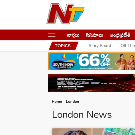
వార్తలు
సినిమాలు
ఆంధ్రప్రదేశ్
Story Board
Off Th
TOPICS
Home
London
London News