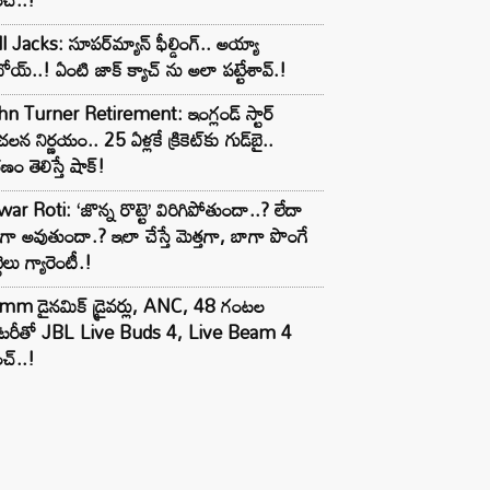
l Jacks: సూపర్‌మ్యాన్ ఫీల్డింగ్.. అయ్యా
ోయ్..! ఏంటి జాక్ క్యాచ్ ను అలా పట్టేశావ్.!
n Turner Retirement: ఇంగ్లండ్ స్టార్
లన నిర్ణయం.. 25 ఏళ్లకే క్రికెట్‌కు గుడ్‌బై..
ణం తెలిస్తే షాక్!
ar Roti: ‘జొన్న రొట్టె’ విరిగిపోతుందా..? లేదా
టిగా అవుతుందా.? ఇలా చేస్తే మెత్తగా, బాగా పొంగే
టెలు గ్యారెంటీ.!
mm డైనమిక్ డ్రైవర్లు, ANC, 48 గంటల
యాటరీతో JBL Live Buds 4, Live Beam 4
చ్..!