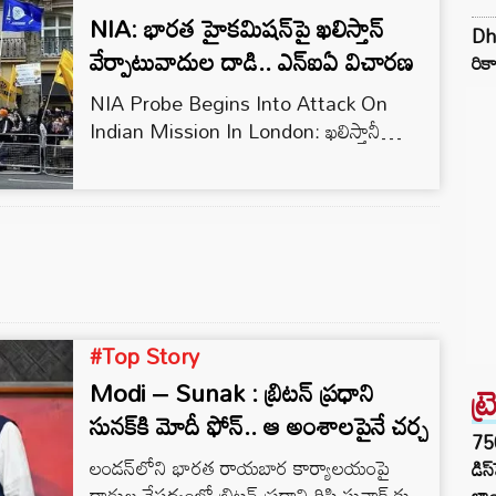
NIA: భారత హైకమిషన్‌‌పై ఖలిస్తాన్
Dhu
వేర్పాటువాదుల దాడి.. ఎన్ఐఏ విచారణ
రికా
NIA Probe Begins Into Attack On
Indian Mission In London: ఖలిస్తానీ
వేర్పాటువాదులు భారతదేశ వ్యతిరేక చర్యలకు
పాల్పడుతున్నారు. ఇటీవల ఖలిస్తానీ వేర్పాటువాద
నేత, ‘వారిస్ పంజాబ్ దే’ చీఫ్ అమృత్ పాల్ సింగ్
ను పట్టుకునేందుకు పంజాబ్ పోలీసులు ఆపరేషన్
ప్రారంభించిన సమయంలో ఆస్ట్రేలియా, అమెరికా,
బ్రిటన్, కెనడా వంటి దేశాల్లో పలువరు ఖలిస్తాన్
వేర్పాటువాదులు భారత రాయబార కార్యాలయను
టార్గెట్ చేశారు.
#Top Story
Modi – Sunak : బ్రిటన్ ప్రధాని
ట్
సునక్‌కి మోదీ ఫోన్.. ఆ అంశాలపైనే చర్చ
75
లండన్‌లోని భారత రాయబార కార్యాలయంపై
డిస
దాడుల నేపథ్యంలో బ్రిటన్ ప్రధాని రిషి సునాక్ కు
లాం