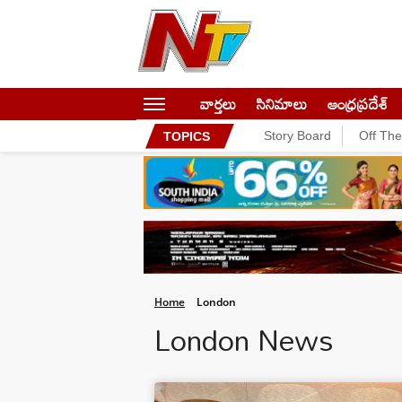
వార్తలు
సినిమాలు
ఆంధ్రప్రదేశ్
Story Board
Off Th
TOPICS
Home
London
London News