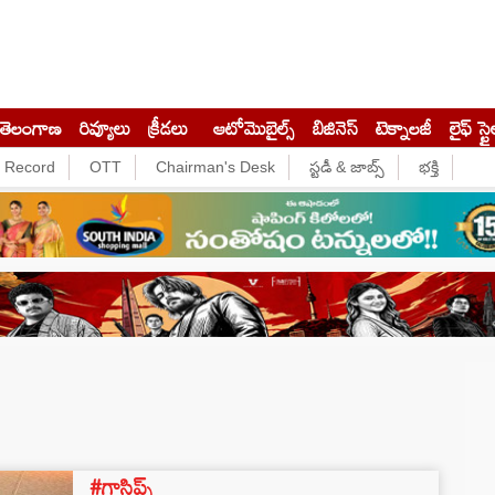
తెలంగాణ
రివ్యూలు
క్రీడలు
ఆటోమొబైల్స్
బిజినెస్‌
టెక్నాలజీ
లైఫ్ స్టై
e Record
OTT
Chairman's Desk
స్టడీ & జాబ్స్
భక్తి
#గాసిప్స్