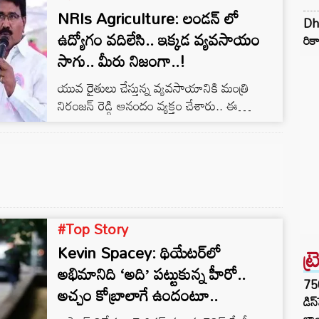
NRIs Agriculture: లండన్ లో
ఒక చోట మాత్రం చిరకాల ప్రత్యర్థులుగా భావించే
Dhu
భారత్, పాక్ పౌరులు కలిసి స్వాతంత్ర్య దినోత్సవాన్ని
ఉద్యోగం వదిలేసి.. ఇక్కడ వ్యవసాయం
రికా
ఉత్సాహంగా జరుపుకున్నారు. ఈ అరుదైన సంఘటన
సాగు.. మీరు నిజంగా..!
బ్రిటన్ లోని లండన్ లో జరిగింది. భారతదేశం
యువ రైతులు చేస్తున్న వ్యవసాయానికి మంత్రి
ఆగస్టు 15న స్వాతంత్ర్య దినోత్సవం జరుపుకుంటే
నిరంజన్ రెడ్డి ఆనందం వ్యక్తం చేశారు.. ఈ
పాకిస్తాన్ మనకంటే ఒకరోజు ముందే అంటే…
సందర్భంగా ఆయన మాట్లాడుతూ.. ఈ
వ్యవసాయమే ప్రపంచానికి దిక్సూచి.. వ్యవసాయ
రంగం సుభిక్షంగా ఉంటేనే ఈ ప్రపంచం సురక్షితంగా
ఉంటుంది అని అన్నారు. పంట సాగుకు
దూరమవుతున్న యువత మీలాంటి వారిని చూసి మళ్లీ
వ్యవసాయాన్ని ప్రేమించాలి.. మట్టి పరిమళాన్ని
#Top Story
ఆస్వాదించాలి అని ఆయన పేర్కొన్నారు.
Kevin Spacey: థియేటర్‌లో
ట్
అభిమానిది ‘అది’ పట్టుకున్న హీరో..
75
అచ్చం కోబ్రాలాగే ఉందంటూ..
డిస
లాం