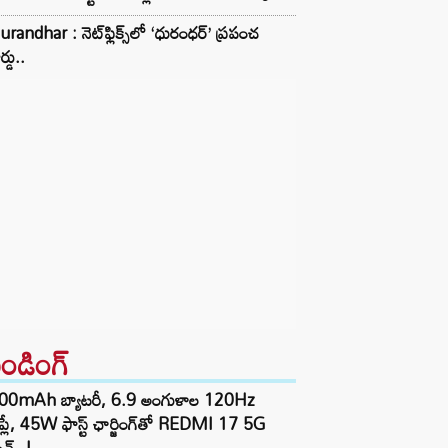
randhar : నెట్‌ఫ్లిక్స్‌లో ‘ధురంధర్’ ప్రపంచ
ర్డు..
రెండింగ్‌
00mAh బ్యాటరీ, 6.9 అంగుళాల 120Hz
్‌ప్లే, 45W ఫాస్ట్ ఛార్జింగ్‌తో REDMI 17 5G
చ్..!