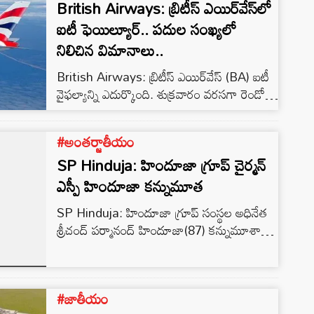
British Airways: బ్రిటీస్ ఎయిర్‌వేస్‌లో
ఐటీ ఫెయిల్యూర్.. పదుల సంఖ్యలో
నిలిచిన విమానాలు..
British Airways: బ్రిటీస్ ఎయిర్‌వేస్ (BA) ఐటీ
వైఫల్యాన్ని ఎదుర్కొంది. శుక్రవారం వరసగా రెండో
రోజు డజన్ల కొద్దీ విమానాలను రద్దు చేసింది.
‘‘సాంకేతిక సమస్య నాక్ ఆన్ ఎఫెక్ట్’’ కారణంగా
#అంతర్జాతీయం
శుక్రవారం 42 విమానాలు రద్దయ్యాయి.
SP Hinduja: హిందూజా గ్రూప్ చైర్మన్
ఎస్పీ హిందూజా కన్నుమూత
SP Hinduja: హిందూజా గ్రూప్ సంస్థల అధినేత
శ్రీచంద్ పర్మానంద్ హిందూజా(87) కన్నుమూశారు.
గత కొంత కాలంగా ఆయన అస్వస్థతకు
గురయ్యాడు. బుధవారం లండన్ లో కన్నుమూశారు.
#జాతీయం