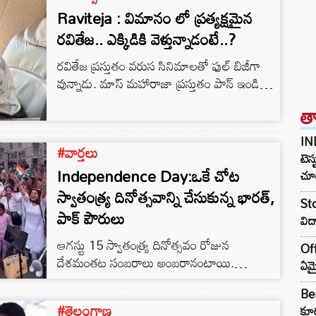
Raviteja : విమానం లో ప్రత్యక్షమైన
రవితేజ.. ఎక్కిడికి వెళ్తున్నాడంటే..?
రవితేజ ప్రస్తుతం వరుస సినిమాలతో ఫుల్ బిజీగా
వున్నాడు. మాస్ మహారాజా ప్రస్తుతం పాన్ ఇండియా
సినిమా టైగర్‌ నాగేశ్వరరావు తో సినిమాతో పాటు
త
ఈగల్‌ సినిమాలో కూడా నటిస్తున్నాడు.కొన్ని
రోజులుగా టైగర్‌ నాగేశ్వరరావు సినిమా నుంచి
IN
#వార్తలు
వరుస అప్‌డేట్స్ ఇస్తూ తన అభిమానులను ఫుల్‌ ఖుషీ
టెస్
చేస్తున్నాడు.1970 కాలంలో స్టూవర్ట్‌పురం లో
Independence Day:ఒకే చోట
చూడ
పాపులర్‌ దొంగగా పేరు పొందిన టైగర్
స్వాతంత్ర్య దినోత్సవాన్ని చేసుకున్న భారత్,
Sto
నాగేశ్వరరావు జీవిత కథ నేపథ్యం లో వస్తోన్న టైగర్
పాక్ పౌరులు
విద
నాగేశ్వరరావు చిత్రానికి డెబ్యూ డైరెక్టర్‌ వంశీ…
ఆగస్టు 15 స్వాతంత్ర్య దినోత్సవం రోజున
Off
దేశమంతట సంబరాలు అంబరానంటాయి.
ఏమై
అంతేకాకండా ప్రపంచ వ్యాప్తంగా ఉన్న
Ben
భారతీయులందరూ తాము ఉన్న చోట స్వాతంత్ర్య
#తెలంగాణ
కూర
దినోత్స వేడుకలను ఘనంగా జరుపుకున్నారు. ఇక