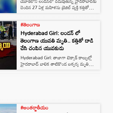
యూకేలోని లండన్‌లో చదువుతున్న హైదరాబాద్‌కు
చెందిన 27 ఏళ్ల మహిళను బ్రెజిల్ వ్యక్తి కత్తితో
పొడిచి చంపిన రెండు రోజుల తరువాత మరో ఘటన
శుక్రవారం జరిగింది. శుక్రవారం లండన్‌లో
#తెలంగాణ
భారతీయ సంతతికి చెందిన వ్యక్తిని కత్తితో పొడిచి
Hyderabad Girl: లండన్ లో
చంపాడు.
తెలంగాణ యువతి మృతి.. కత్తితో దాడి
చేసి చంపిన యువకుడు
Hyderabad Girl: తాజాగా టెక్సాక్ కాల్పుల్లో
హైదరాబాద్ బాలిక తాటికొండ ఐశ్వర్య మృతి
చెందిన ఘటన మరువక ముందే మరో విషాదం
చోటుచేసుకుంది. లండన్‌లో మరో తెలుగు యువతి
ప్రాణాలు కోల్పోయింది.
#అంతర్జాతీయం