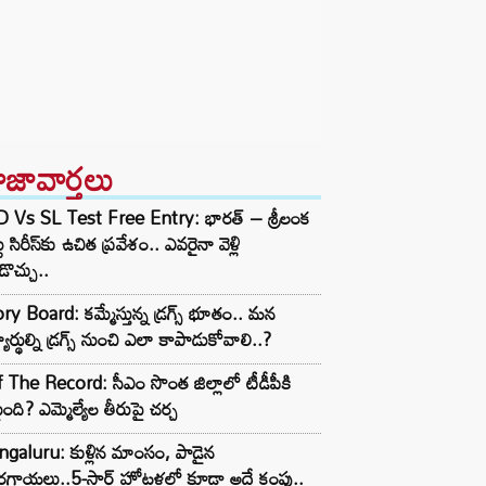
ాజావార్తలు
D Vs SL Test Free Entry: భారత్ – శ్రీలంక
టు సిరీస్‌కు ఉచిత ప్రవేశం.. ఎవరైనా వెళ్లి
ొచ్చు..
ry Board: కమ్మేస్తున్న డ్రగ్స్ భూతం.. మన
్యార్థుల్ని డ్రగ్స్ నుంచి ఎలా కాపాడుకోవాలి..?
 The Record: సీఎం సొంత జిల్లాలో టీడీపీకి
ంది? ఎమ్మెల్యేల తీరుపై చర్చ
galuru: కుళ్లిన మాంసం, పాడైన
గాయలు..5-స్టార్ హోటళ్లలో కూడా అదే కంపు..