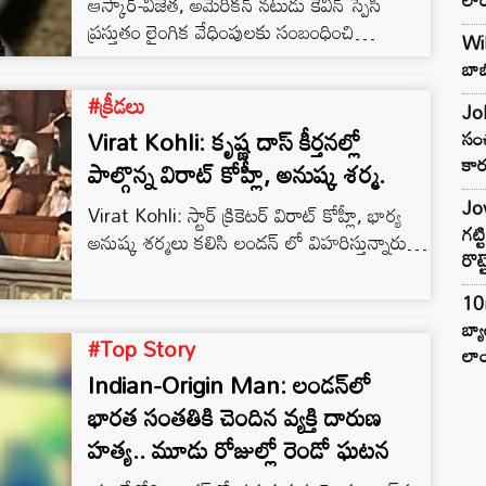
ఆస్కార్-విజేత, అమెరికన్‌ నటుడు కెవిన్‌ స్పేసీ
ప్రస్తుతం లైంగిక వేధింపులకు సంబంధించి
Wil
ఆరోపణలను ఎదుర్కొంటున్నారు. బుధవారం
బాబ
లండన్‌లోని సౌత్‌వార్క్ క్రౌన్ కోర్ట్‌కు ఆయన
#క్రీడలు
హాజరయ్యారు.
Joh
Virat Kohli: కృష్ణ దాస్ కీర్తనల్లో
సంచ
కార
పాల్గొన్న విరాట్ కోహ్లీ, అనుష్క శర్మ.
Jow
Virat Kohli: స్టార్ క్రికెటర్ విరాట్ కోహ్లీ, భార్య
గట్
అనుష్క శర్మలు కలిసి లండన్ లో విహరిస్తున్నారు.
రొట్
ఇద్దరూ కలిసి కృష్ణ దాస్ కీర్తనలకు హాజరయ్యారు.
10
బ్
#Top Story
లాం
Indian-Origin Man: లండన్‌లో
భారత సంతతికి చెందిన వ్యక్తి దారుణ
హత్య.. మూడు రోజుల్లో రెండో ఘటన