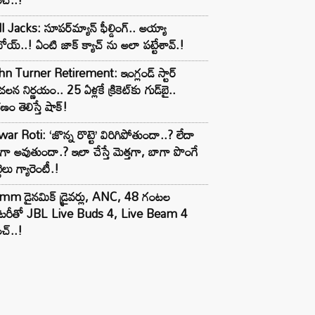
l Jacks: సూపర్‌మ్యాన్ ఫీల్డింగ్.. అయ్యా
ోయ్..! ఏంటి జాక్ క్యాచ్ ను అలా పట్టేశావ్.!
n Turner Retirement: ఇంగ్లండ్ స్టార్
లన నిర్ణయం.. 25 ఏళ్లకే క్రికెట్‌కు గుడ్‌బై..
ణం తెలిస్తే షాక్!
ar Roti: ‘జొన్న రొట్టె’ విరిగిపోతుందా..? లేదా
టిగా అవుతుందా.? ఇలా చేస్తే మెత్తగా, బాగా పొంగే
టెలు గ్యారెంటీ.!
mm డైనమిక్ డ్రైవర్లు, ANC, 48 గంటల
యాటరీతో JBL Live Buds 4, Live Beam 4
చ్..!