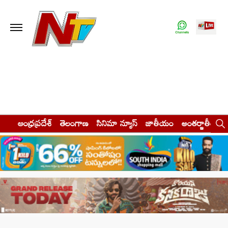
ఆంధ్రప్రదేశ్
తెలంగాణ
సినిమా న్యూస్
జాతీయం
అంతర్జాతీయం