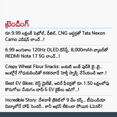
ట్రెండింగ్‌
రూ.9.99 లక్షలకే పెట్రోల్, డీజిల్, CNG ఆప్షన్లతో Tata Nexon
Camo ఎడిషన్ లాంచ్..!
6.99 అంగుళాల 120Hz OLED డిస్‌ప్లే, 8,000mAh బ్యాటరీతో
REDMI Note 17 5G లాంచ్..!
Crispy Wheat Flour Snacks: బయటి జంక్ ఫుడ్‌కి బై..బై..
ఇంట్లోనే గోధుమపిండితో కరకరలాడే హెల్తీ స్నాక్స్ చేసేయండి ఇలా.!
Best EV Bikes: బెస్ట్ మైలేజ్, అదిరే ఫీచర్లతో రూ.1.50 లక్షలలోపు
కొనుగోలు చేయగల టాప్-5 EV బైక్‌లు ఇదిగో..!
Incredible Story: దేశవాళీ క్రికెట్‌లో 9 వేల రన్స్.. టీమిండియా
డెబ్యూలోనే హాఫ్ సెంచరీ.. కానీ అడ్రస్ లేకుండా పోయిన ఓపెనర్!