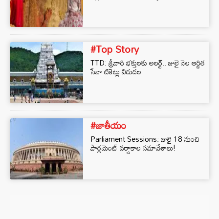
#Top Story
TTD: శ్రీవారి భక్తులకు అలర్ట్‌.. జులై నెల ఆర్జిత
సేవా టికెట్లు విడుదల
#జాతీయం
Parliament Sessions: జులై 18 నుంచి
పార్లమెంట్ వర్షాకాల సమావేశాలు!