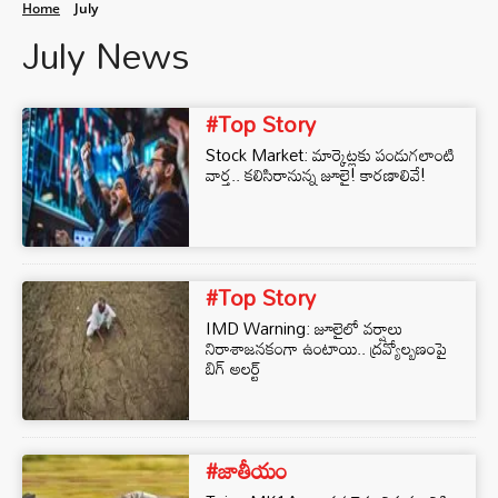
Home
July
July News
#Top Story
Stock Market: మార్కెట్లకు పండుగలాంటి
వార్త.. కలిసిరానున్న జూలై! కారణాలివే!
#Top Story
IMD Warning: జూలైలో వర్షాలు
నిరాశాజనకంగా ఉంటాయి.. ద్రవ్యోల్బణంపై
బిగ్ అలర్ట్
#జాతీయం