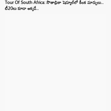
Tour Of South Africa: సౌతాఫ్రికా షెడ్యూల్‌లో కీలక మార్పులు..
టీ20లు కూడా అక్కడే..