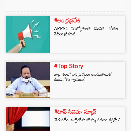
#ఆంధ్రప్రదేశ్
APPSC: నిరుద్యోగులకు గమనిక.. పరీక్షల
తేదీలు ప్రకటన
#Top Story
జులై నెల‌లో ఎన్నిడోసులు అందుబాటులో
ఉండ‌బోతున్నాయంటే…
#టాప్ సినిమా న్యూస్
‘తెర’వలేం: జులైలోను బొమ్మ పడటం కష్టమే?