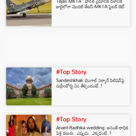
Tejas MK1A : భారత వైమానిక దళానికి
జులైలోగా మొదటి తేజస్-MK1A ఫైటర్ జెట్‌
#Top Story
Sandeshkhali: బెంగాల్ సర్కార్ పిటిషన్‌పై
సుప్రీంకోర్టు ఏం తేల్చిందంటే..!
#Top Story
Anant-Radhika wedding: అనంత్-రాధిక
పెళ్లి కబురు.. ఎప్పుడు.. ఎక్కడంటే..!