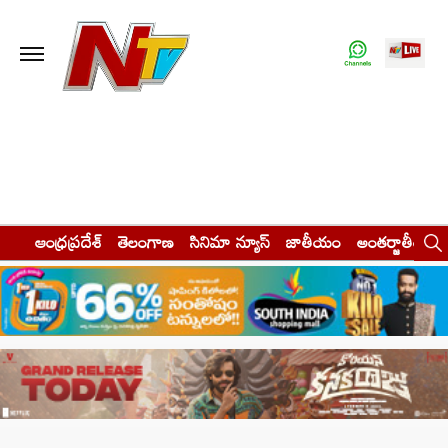
ఆంధ్రప్రదేశ్
తెలంగాణ
సినిమా న్యూస్
జాతీయం
అంతర్జాతీయం