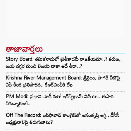
తాజావార్తలు
Story Board: తమిళనాడులో ప్రతీకారమే రాజకీయమా..? కరుణ,
జయ దగ్గర నుంచి విజయ్ దాకా అదే తీరా..?
Krishna River Management Board: శ్రీశైలం, సాగర్ నీటిపై
ఏపీ కీలక ప్రతిపాదన.. కేఆర్ఎంబీకి లేఖ
PM Modi: ప్రధాని మోడీ మరో ఇన్‌స్టాగ్రామ్ వీడియో.. ఈసారి
ఏమన్నారంటే..
Off The Record: ఆసిఫాబాద్ కాంగ్రెస్‌లో అసంతృప్తి అగ్గి.. డీసీసీ
అధ్యక్షురాలిపై తిరుగుబాటు?