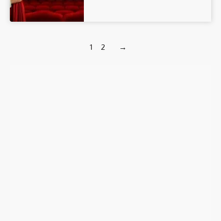
1
2
→