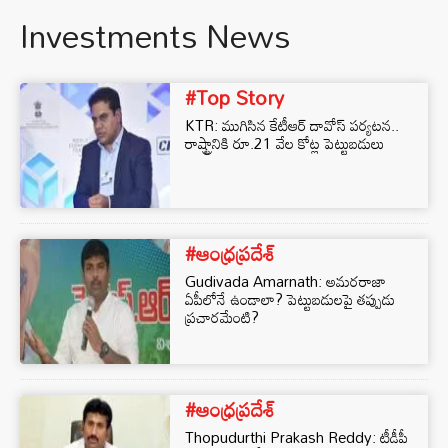
Investments News
#Top Story
KTR: ముగిసిన కేటీఆర్ దావోస్ పర్యటన..
రాష్ట్రానికి రూ.21 వేల కోట్ల పెట్టుబడులు
#ఆంధ్రప్రదేశ్
Gudivada Amarnath: అమరరాజా
ఏపీలోనే ఉండాలా? పెట్టుబడులపై తప్పుడు
ప్రచారమేంటి?
#ఆంధ్రప్రదేశ్
Thopudurthi Prakash Reddy: టీడీపీ