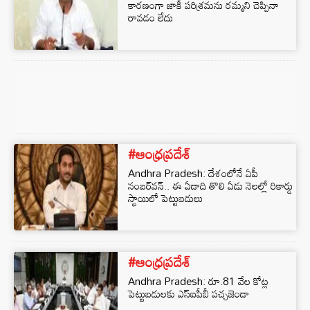
కారణంగా జాకీ పరిశ్రమను రమ్మని చెప్పినా
రావడం లేదు
#ఆంధ్రప్రదేశ్
Andhra Pradesh: దేశంలోనే ఏపీ
నంబర్‌వన్.. ఈ ఏడాది తొలి ఏడు నెలల్లో రికార్డు
స్థాయిలో పెట్టుబడులు
#ఆంధ్రప్రదేశ్
Andhra Pradesh: రూ.81 వేల కోట్ల
పెట్టుబడులకు ఎస్‌ఐపీబీ పచ్చజెండా