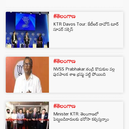
#తెలంగాణ
KTR Davos Tour: కేటీఆర్ దావోస్ టూర్
సూపర్ సక్సెస్
#తెలంగాణ
NVSS Prabhakar:తండ్రి కొడుకుల వల్ల
పురపాలక శాఖ భ్రష్టు పట్టి పోయింది
#తెలంగాణ
Minister KTR: తెలంగాణలో
పెట్టుబడిదారులకు భరోసా కల్పిస్తున్నాం