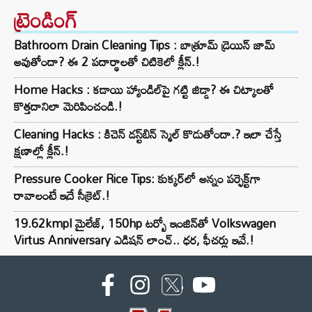
ట్రెండింగ్‌
Bathroom Drain Cleaning Tips : బాత్రూమ్ డ్రెయిన్ జామ్
అవుతోందా? ఈ 2 పదార్థాలతో చిటికెలో క్లీన్.!
Home Hacks : కడాయి హ్యాండిల్‌పై గట్టి జిడ్డా? ఈ చిట్కాలతో
కొత్తదానిలా మెరిపించండి.!
Cleaning Hacks : కిచెన్ డస్ట్‌బిన్ స్మెల్ కొడుతోందా.? ఇలా చేస్తే
క్షణాల్లో క్లీన్.!
Pressure Cooker Rice Tips: కుక్కర్‌లో అన్నం పర్ఫెక్ట్‌గా
రావాలంటే ఇదే సీక్రెట్.!
19.62kmpl మైలేజ్, 150hp టర్బో ఇంజిన్‌తో Volkswagen
Virtus Anniversary ఎడిషన్ లాంచ్.. ధర, ఫీచర్లు ఇవే.!