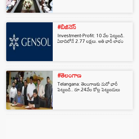
#బిజినెస్‌
Investment-Profit: 10 వేల పెట్టుబడి.
ఏడాదిలోనే 2.77 లక్షలు. అతి భారీ లాభం
#తెలంగాణ
Telangana: తెలంగాణకు మరో భారీ
పెట్టుబడి.. రూ.24వేల కోట్ల పెట్టుబడులు