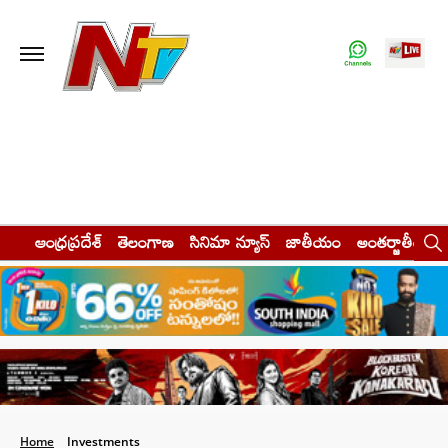
ఆంధ్రప్రదేశ్
తెలంగాణ
సినిమా న్యూస్
జాతీయం
అంతర్జాతీయం
Home
Investments