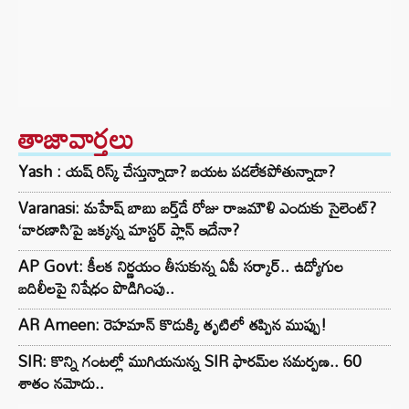
తాజావార్తలు
Yash : యష్ రిస్క్ చేస్తున్నాడా? బయట పడలేకపోతున్నాడా?
Varanasi: మహేష్ బాబు బర్త్‌డే రోజు రాజమౌళి ఎందుకు సైలెంట్?
‘వారణాసి’పై జక్కన్న మాస్టర్ ప్లాన్ ఇదేనా?
AP Govt: కీలక నిర్ణయం తీసుకున్న ఏపీ సర్కార్.. ఉద్యోగుల
బదిలీలపై నిషేధం పొడిగింపు..
AR Ameen: రెహమాన్ కొడుక్కి తృటిలో తప్పిన ముప్పు!
SIR: కొన్ని గంటల్లో ముగియనున్న SIR ఫారమ్‌ల సమర్పణ.. 60
శాతం నమోదు..