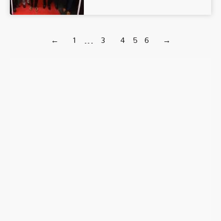
←
1
…
3
4
5
6
→