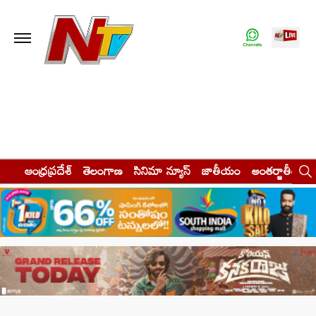
ఆంధ్రప్రదేశ్
తెలంగాణ
సినిమా న్యూస్
జాతీయం
అంతర్జాతీయం