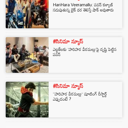
HariHara Veeramallu: పవన్ కళ్యాణ్
నడుపుతున్న బైక్ ధర తెలిస్తే షాక్ అవుతారు
#సినిమా న్యూస్
ఎట్టకేలకు ‘హరిహర వీరమల్లు’పై దృష్టి పెట్టిన
పవన్
#సినిమా న్యూస్
“హరిహర వీరమల్లు” షూటింగ్ రీస్టార్ట్
ఎప్పుడంటే ?