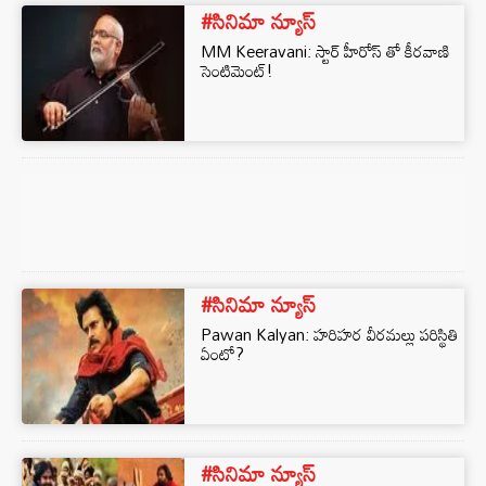
#సినిమా న్యూస్
MM Keeravani: స్టార్ హీరోస్ తో కీరవాణి
సెంటిమెంట్!
#సినిమా న్యూస్
Pawan Kalyan: హరిహర వీరమల్లు పరిస్థితి
ఏంటో?
#సినిమా న్యూస్