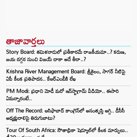
తాజావార్తలు
Story Board: తమిళనాడులో ప్రతీకారమే రాజకీయమా..? కరుణ,
జయ దగ్గర నుంచి విజయ్ దాకా అదే తీరా..?
Krishna River Management Board: శ్రీశైలం, సాగర్ నీటిపై
ఏపీ కీలక ప్రతిపాదన.. కేఆర్ఎంబీకి లేఖ
PM Modi: ప్రధాని మోడీ మరో ఇన్‌స్టాగ్రామ్ వీడియో.. ఈసారి
ఏమన్నారంటే..
Off The Record: ఆసిఫాబాద్ కాంగ్రెస్‌లో అసంతృప్తి అగ్గి.. డీసీసీ
అధ్యక్షురాలిపై తిరుగుబాటు?
Tour Of South Africa: సౌతాఫ్రికా షెడ్యూల్‌లో కీలక మార్పులు..