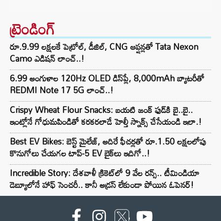
ట్రెండింగ్‌
రూ.9.99 లక్షలకే పెట్రోల్, డీజిల్, CNG ఆప్షన్లతో Tata Nexon
Camo ఎడిషన్ లాంచ్..!
6.99 అంగుళాల 120Hz OLED డిస్‌ప్లే, 8,000mAh బ్యాటరీతో
REDMI Note 17 5G లాంచ్..!
Crispy Wheat Flour Snacks: బయటి జంక్ ఫుడ్‌కి బై..బై..
ఇంట్లోనే గోధుమపిండితో కరకరలాడే హెల్తీ స్నాక్స్ చేసేయండి ఇలా.!
Best EV Bikes: బెస్ట్ మైలేజ్, అదిరే ఫీచర్లతో రూ.1.50 లక్షలలోపు
కొనుగోలు చేయగల టాప్-5 EV బైక్‌లు ఇదిగో..!
Incredible Story: దేశవాళీ క్రికెట్‌లో 9 వేల రన్స్.. టీమిండియా
డెబ్యూలోనే హాఫ్ సెంచరీ.. కానీ అడ్రస్ లేకుండా పోయిన ఓపెనర్!