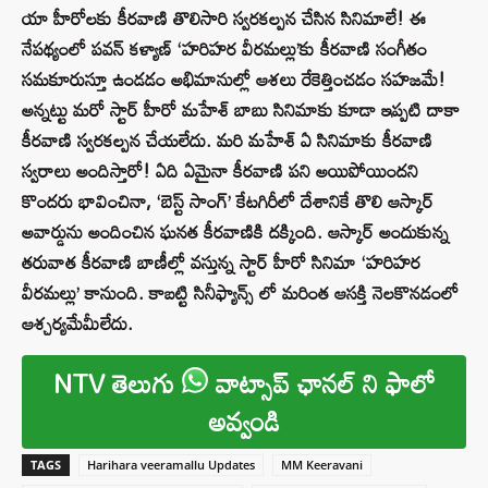
యా హీరోలకు కీరవాణి తొలిసారి స్వరకల్పన చేసిన సినిమాలే! ఈ
నేపథ్యంలో పవన్ కళ్యాణ్ ‘హరిహర వీరమల్లు’కు కీరవాణి సంగీతం
సమకూరుస్తూ ఉండడం అభిమానుల్లో ఆశలు రేకెత్తించడం సహజమే!
అన్నట్టు మరో స్టార్ హీరో మహేశ్ బాబు సినిమాకు కూడా ఇప్పటి దాకా
కీరవాణి స్వరకల్పన చేయలేదు. మరి మహేశ్ ఏ సినిమాకు కీరవాణి
స్వరాలు అందిస్తారో! ఏది ఏమైనా కీరవాణి పని అయిపోయిందని
కొందరు భావించినా, ‘బెస్ట్ సాంగ్’ కేటగిరీలో దేశానికే తొలి ఆస్కార్
అవార్డును అందించిన ఘనత కీరవాణికి దక్కింది. ఆస్కార్ అందుకున్న
తరువాత కీరవాణి బాణీల్లో వస్తున్న స్టార్ హీరో సినిమా ‘హరిహర
వీరమల్లు’ కానుంది. కాబట్టి సినీఫ్యాన్స్ లో మరింత ఆసక్తి నెలకొనడంలో
ఆశ్చర్యమేమీలేదు.
NTV తెలుగు
వాట్సాప్ ఛానల్ ని ఫాలో
అవ్వండి
TAGS
Harihara veeramallu Updates
MM Keeravani