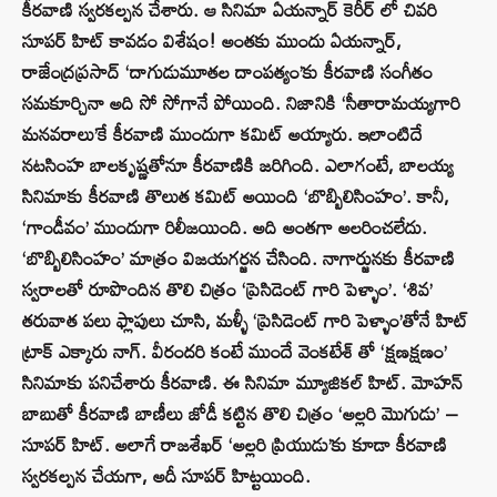
కీరవాణి స్వరకల్పన చేశారు. ఆ సినిమా ఏయన్నార్ కెరీర్ లో చివరి
సూపర్ హిట్ కావడం విశేషం! అంతకు ముందు ఏయన్నార్,
రాజేంద్రప్రసాద్ ‘దాగుడుమూతల దాంపత్యం’కు కీరవాణి సంగీతం
సమకూర్చినా అది సో సోగానే పోయింది. నిజానికి ‘సీతారామయ్యగారి
మనవరాలు’కే కీరవాణి ముందుగా కమిట్ అయ్యారు. ఇలాంటిదే
నటసింహ బాలకృష్ణతోనూ కీరవాణికి జరిగింది. ఎలాగంటే, బాలయ్య
సినిమాకు కీరవాణి తొలుత కమిట్ అయింది ‘బొబ్బిలిసింహం’. కానీ,
‘గాండీవం’ ముందుగా రిలీజయింది. అది అంతగా అలరించలేదు.
‘బొబ్బిలిసింహం’ మాత్రం విజయగర్జన చేసింది. నాగార్జునకు కీరవాణి
స్వరాలతో రూపొందిన తొలి చిత్రం ‘ప్రెసిడెంట్ గారి పెళ్ళాం’. ‘శివ’
తరువాత పలు ఫ్లాపులు చూసి, మళ్ళీ ‘ప్రెసిడెంట్ గారి పెళ్ళాం’తోనే హిట్
ట్రాక్ ఎక్కారు నాగ్. వీరందరి కంటే ముందే వెంకటేశ్ తో ‘క్షణక్షణం’
సినిమాకు పనిచేశారు కీరవాణి. ఈ సినిమా మ్యూజికల్ హిట్. మోహన్
బాబుతో కీరవాణి బాణీలు జోడీ కట్టిన తొలి చిత్రం ‘అల్లరి మొగుడు’ –
సూపర్ హిట్. అలాగే రాజశేఖర్ ‘అల్లరి ప్రియుడు’కు కూడా కీరవాణి
స్వరకల్పన చేయగా, అదీ సూపర్ హిట్టయింది.