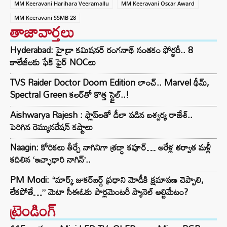
MM Keeravani Harihara Veeramallu
MM Keeravani Oscar Award
MM Keeravani SSMB 28
తాజావార్తలు
Hyderabad: హైడ్రా కమిషనర్ రంగనాథ్ సంతకం ఫోర్జరీ.. 8
కాలేజీలకు ఫేక్ ఫైర్ NOCలు
TVS Raider Doctor Doom Edition లాంచ్.. Marvel థీమ్,
Spectral Green కలర్‌తో కొత్త స్టైల్..!
Aishwarya Rajesh : ఫ్లాప్‌లతో డీలా పడిన ఐశ్వర్య రాజేశ్..
పెరిగిన రెమ్యునరేషన్‌ కష్టాలు
Naagin: కోరికలు తీర్చే నాగినిగా శ్రద్ధా కపూర్… ఆరేళ్ల తర్వాత మళ్లీ
కదిలిన ‘ఇచ్ఛాధారి నాగిన్’..
PM Modi: “మార్క్ జుకర్‌బర్గ్ ప్రధాని మోడీకి క్షమాపణ చెప్పాలి,
లేకపోతే…” మెటా సీఈఓకు పార్లమెంటరీ ప్యానెల్ అల్టిమేటం?
ట్రెండింగ్‌