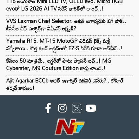
115 అంగుళాల Mini LED TV, OLED evo, Micro RGB
evoతో LG 2026 AI TV సిరీస్ భారత్‌లో లాంచ్..!
VVS Laxman Chief Selector: అజిత్ అగార్కర్‌కు బిగ్ షాక్..
బీసీసీఐ చీఫ్ సెలెక్టర్‌గా వీవీఎస్ లక్ష్మణ్?
Yamaha R15, MT-15 MotoGP ఎడిషన్ బైక్స్ మళ్లీ
వచ్చేశాయి.. కొత్త కలర్ ఆప్షన్‌లతో FZ-S సిరీస్ కూడా అప్‌డేట్..!
కేవలం 50 మాత్రమే.. లగ్జరీతో పాటు ఫ్యాషన్ టచ్..! MG
Cyberster, M9 Couture Edition కార్లు లాంచ్.!
Ajit Agarkar-BCCI: అజిత్ అగార్కర్ పదవికి ఎసరు?.. రోహిత్
శర్మనే కారణం!