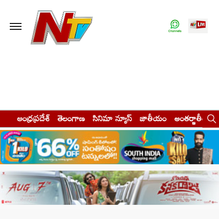
ఆంధ్రప్రదేశ్
తెలంగాణ
సినిమా న్యూస్
జాతీయం
అంతర్జాతీయం