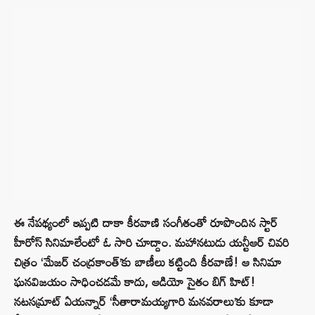
ఈ నేపథ్యంలో ఇప్పటి దాకా కీరవాణి సంగీతంతో రూపొందిన స్టార్
హీరోస్ సినిమాలేంటో ఓ సారి చూద్దాం. మహానటుడు యన్టీఆర్ చివరి
చిత్రం ‘మేజర్ చంద్రకాంత్’కు బాణీలు కట్టింది కీరవాణే! ఆ సినిమా
ఘనవిజయం సాధించడమే కాదు, ఆడియో సైతం బిగ్ హిట్!
నటసమ్రాట్ ఏయన్నార్ ‘సీతారామయ్యగారి మనవరాలు’కు కూడా