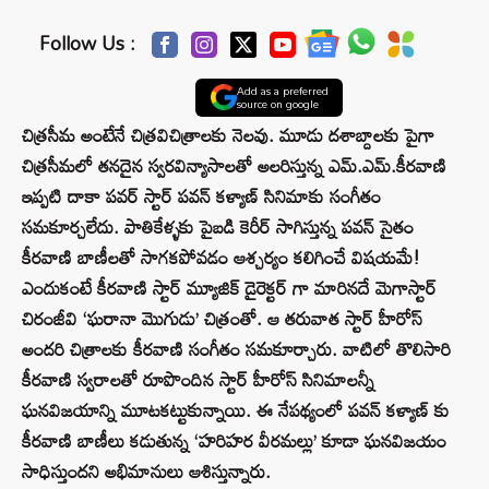
Follow Us :
Add as a preferred
source on google
చిత్రసీమ అంటేనే చిత్రవిచిత్రాలకు నెలవు. మూడు దశాబ్దాలకు పైగా
చిత్రసీమలో తనదైన స్వరవిన్యాసాలతో అలరిస్తున్న ఎమ్.ఎమ్.కీరవాణి
ఇప్పటి దాకా పవర్ స్టార్ పవన్ కళ్యాణ్ సినిమాకు సంగీతం
సమకూర్చలేదు. పాతికేళ్ళకు పైబడి కెరీర్ సాగిస్తున్న పవన్ సైతం
కీరవాణి బాణీలతో సాగకపోవడం ఆశ్చర్యం కలిగించే విషయమే!
ఎందుకంటే కీరవాణి స్టార్ మ్యూజిక్ డైరెక్టర్ గా మారినదే మెగాస్టార్
చిరంజీవి ‘ఘరానా మొగుడు’ చిత్రంతో. ఆ తరువాత స్టార్ హీరోస్
అందరి చిత్రాలకు కీరవాణి సంగీతం సమకూర్చారు. వాటిలో తొలిసారి
కీరవాణి స్వరాలతో రూపొందిన స్టార్ హీరోస్ సినిమాలన్నీ
ఘనవిజయాన్ని మూటకట్టుకున్నాయి. ఈ నేపథ్యంలో పవన్ కళ్యాణ్ కు
కీరవాణి బాణీలు కడుతున్న ‘హరిహర వీరమల్లు’ కూడా ఘనవిజయం
సాధిస్తుందని అభిమానులు ఆశిస్తున్నారు.