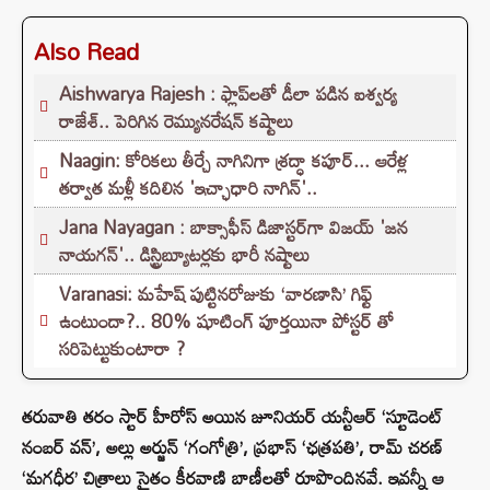
Also Read
Aishwarya Rajesh : ఫ్లాప్‌లతో డీలా పడిన ఐశ్వర్య
రాజేశ్.. పెరిగిన రెమ్యునరేషన్‌ కష్టాలు
Naagin: కోరికలు తీర్చే నాగినిగా శ్రద్ధా కపూర్... ఆరేళ్ల
తర్వాత మళ్లీ కదిలిన 'ఇచ్ఛాధారి నాగిన్'..
Jana Nayagan : బాక్సాఫీస్ డిజాస్టర్‌గా విజయ్ 'జన
నాయగన్'.. డిస్ట్రిబ్యూటర్లకు భారీ నష్టాలు
Varanasi: మహేష్ పుట్టినరోజుకు ‘వారణాసి’ గిఫ్ట్
ఉంటుందా?.. 80% షూటింగ్ పూర్తయినా పోస్టర్ తో
సరిపెట్టుకుంటారా ?
తరువాతి తరం స్టార్ హీరోస్ అయిన జూనియర్ యన్టీఆర్ ‘స్టూడెంట్
నంబర్ వన్’, అల్లు అర్జున్ ‘గంగోత్రి’, ప్రభాస్ ‘ఛత్రపతి’, రామ్ చరణ్
‘మగధీర’ చిత్రాలు సైతం కీరవాణి బాణీలతో రూపొందినవే. ఇవన్నీ ఆ