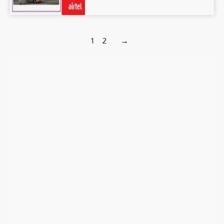
1
2
→