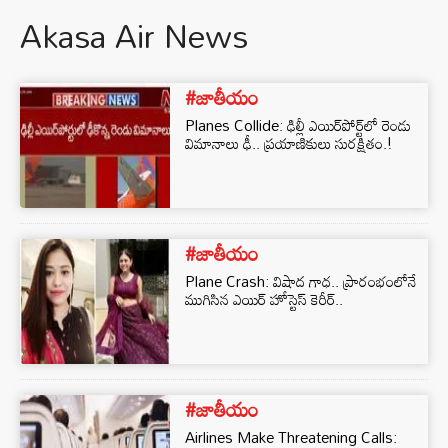
Akasa Air News
#జాతీయం
Planes Collide: ఢిల్లీ ఎయిర్‌పోర్ట్‌లో రెండు
విమానాలు ఢీ.. ప్రయాణికులు సురక్షితం.!
#జాతీయం
Plane Crash: విషాద గాధ.. ప్రారంభంలోనే
ముగిసిన ఎయిర్ హోస్టెస్ కెరీర్..
#జాతీయం
Airlines Make Threatening Calls: