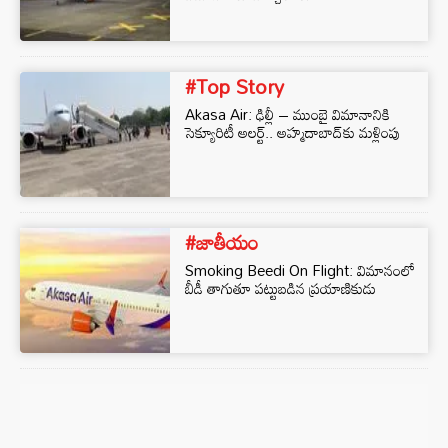
#Top Story
Akasa Air: ఢిల్లీ – ముంబై విమానానికి
సెక్యూరిటీ అలర్ట్.. అహ్మదాబాద్‌కు మళ్లింపు
#జాతీయం
Smoking Beedi On Flight: విమానంలో
బీడీ తాగుతూ పట్టుబడిన ప్రయాణికుడు