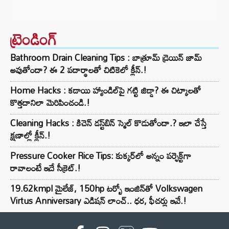
ట్రెండింగ్‌
Bathroom Drain Cleaning Tips : బాత్రూమ్ డ్రెయిన్ జామ్
అవుతోందా? ఈ 2 పదార్థాలతో చిటికెలో క్లీన్.!
Home Hacks : కడాయి హ్యాండిల్‌పై గట్టి జిడ్డా? ఈ చిట్కాలతో
కొత్తదానిలా మెరిపించండి.!
Cleaning Hacks : కిచెన్ డస్ట్‌బిన్ స్మెల్ కొడుతోందా.? ఇలా చేస్తే
క్షణాల్లో క్లీన్.!
Pressure Cooker Rice Tips: కుక్కర్‌లో అన్నం పర్ఫెక్ట్‌గా
రావాలంటే ఇదే సీక్రెట్.!
19.62kmpl మైలేజ్, 150hp టర్బో ఇంజిన్‌తో Volkswagen
Virtus Anniversary ఎడిషన్ లాంచ్.. ధర, ఫీచర్లు ఇవే.!