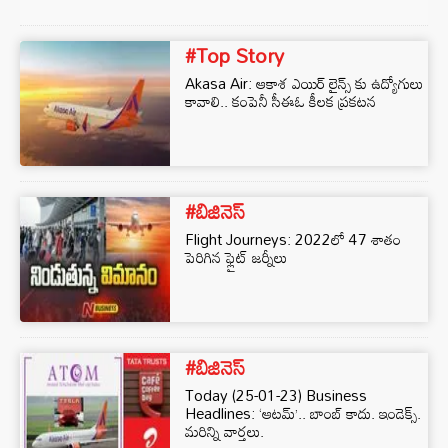
#Top Story
Akasa Air: ఆకాశ ఎయిర్ లైన్స్ కు ఉద్యోగులు
కావాలి.. కంపెనీ సీఈఓ కీలక ప్రకటన
#బిజినెస్‌
Flight Journeys: 2022లో 47 శాతం
పెరిగిన ఫ్లైట్‌ జర్నీలు
#బిజినెస్‌
Today (25-01-23) Business
Headlines: ‘ఆటమ్’.. బాంబ్‌ కాదు. ఇండెక్స్‌.
మరిన్ని వార్తలు.