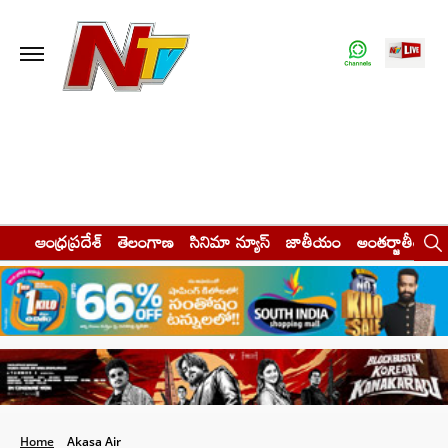
ఆంధ్రప్రదేశ్
తెలంగాణ
సినిమా న్యూస్
జాతీయం
అంతర్జాతీయం
Home
Akasa Air