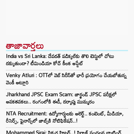
తాజావార్తలు
India vs Sri Lanka: దేవదత్ పడిక్కల్‌కు తొలి టెస్టులో చోటు
దక్కుతుందా? టీమిండియా కోచ్ కీలక అప్డేట్
Venky Atluri : OTTలో వెబ్ సిరీస్‌తో భారీ ప్రయోగం చేయబోతున్న
వెంకీ అట్లూరి
Jharkhand JPSC Exam Scam: జార్ఖండ్ JPSC పరీక్షలో
అవకతవకలు.. రంగంలోకి ఈడీ, దర్యాప్తు ముమ్మరం
NTA Recruitment: ఉద్యోగార్థులకు అలెర్ట్.. కంటెంట్, మీడియా,
రీసెర్చ్‌, ఫైనాన్స్‌లో జాబ్స్‌కి నోటిఫికేషన్..!
Mohammed Siraj: సిక్సర్ల హిట్టర్..! సిరాజ్ సంచలన బ్యాటింగ్‌