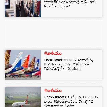
రోజుకు 50 విమాన బెదిరింపు కాల్స్.. విదేశీ
కుట్ర లేదా మరేదైనా?
#జాతీయం
Hoax bomb threat: విమానాల్లో స్కై
మార్షల్స్ సంఖ్య పెంపు.. నకిలీ బాంబు
బెదిరింపులపై కీలక నిర్ణయం..!
#జాతీయం
Bomb threats: మరో రెండు విమానాలకు
బాంబు బెదిరింపులు.. రెండు రోజుల్లో 12
విమానాలకు హెచ్చరికలు..