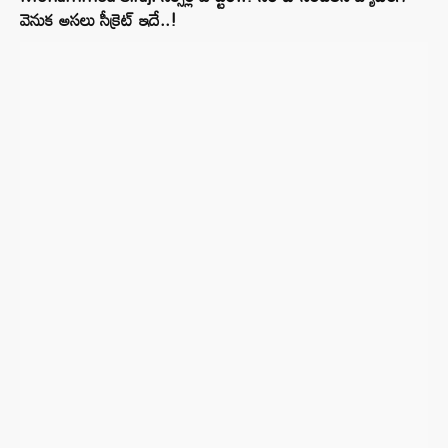
వెనుక అసలు సీక్రెట్‌ ఇదే..!