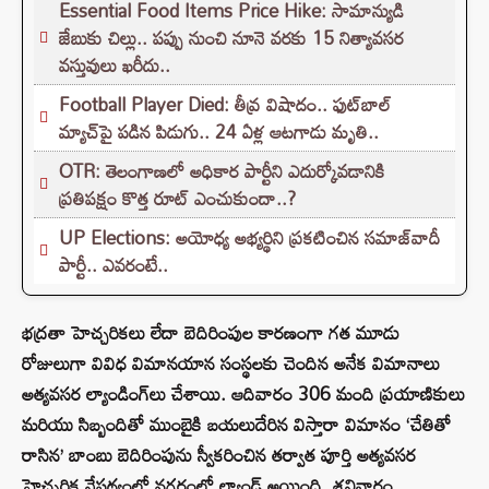
Essential Food Items Price Hike: సామాన్యుడి
జేబుకు చిల్లు.. పప్పు నుంచి నూనె వరకు 15 నిత్యావసర
వస్తువులు ఖరీదు..
Football Player Died: తీవ్ర విషాదం.. ఫుట్‌బాల్
మ్యాచ్‌పై పడిన పిడుగు.. 24 ఏళ్ల ఆటగాడు మృతి..
OTR: తెలంగాణలో అధికార పార్టీని ఎదుర్కోవడానికి
ప్రతిపక్షం కొత్త రూట్‌ ఎంచుకుందా..?
UP Elections: అయోధ్య అభ్యర్థిని ప్రకటించిన సమాజ్‌వాదీ
పార్టీ.. ఎవరంటే..
భద్రతా హెచ్చరికలు లేదా బెదిరింపుల కారణంగా గత మూడు
రోజులుగా వివిధ విమానయాన సంస్థలకు చెందిన అనేక విమానాలు
అత్యవసర ల్యాండింగ్‌లు చేశాయి. ఆదివారం 306 మంది ప్రయాణికులు
మరియు సిబ్బందితో ముంబైకి బయలుదేరిన విస్తారా విమానం ‘చేతితో
రాసిన’ బాంబు బెదిరింపును స్వీకరించిన తర్వాత పూర్తి అత్యవసర
హెచ్చరిక నేపథ్యంలో నగరంలో ల్యాండ్ అయింది. శనివారం