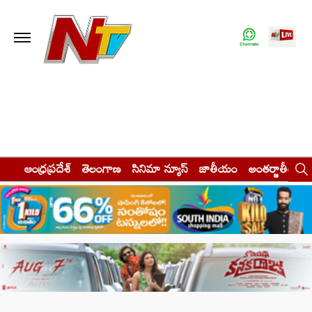
ఆంధ్రప్రదేశ్
తెలంగాణ
సినిమా న్యూస్
జాతీయం
అంతర్జాతీయం