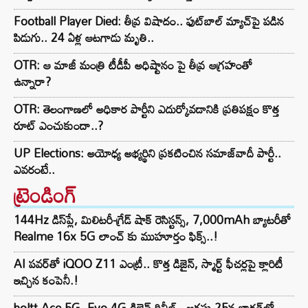
Football Player Died: తీవ్ర విషాదం.. ఫుట్‌బాల్ మ్యాచ్‌పై పడిన
పిడుగు.. 24 ఏళ్ల ఆటగాడు మృతి..
OTR: ఆ మాజీ మంత్రి టీడీపీ అధిష్టానం పై తీవ్ర ఆగ్రహంతో
ఉన్నారా?
OTR: తెలంగాణలో అధికార పార్టీని ఎదుర్కోవడానికి ప్రతిపక్షం కొత్త
రూట్‌ ఎంచుకుందా..?
UP Elections: అయోధ్య అభ్యర్థిని ప్రకటించిన సమాజ్‌వాదీ పార్టీ..
ఎవరంటే..
ట్రెండింగ్‌
144Hz డిస్‌ప్లే, మిలిటరీ-గ్రేడ్ షాక్ రెసిస్టన్స్, 7,000mAh బ్యాటరీతో
Realme 16x 5G లాంచ్ కు ముహూర్తం ఫిక్స్..!
AI పవర్‌తో iQOO Z11 ఎంట్రీ.. కొత్త డిజైన్, స్మార్ట్ ఫీచర్లపై క్లారిటీ
ఇచ్చిన కంపెనీ.!
boltt Ace 5G, Evo 4G డిజైన్ రివీల్.. ఆగస్టు 25న భారత్‌లో