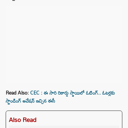
Read Also:
CEC : ఈ సారి రికార్డు స్థాయిలో ఓటింగ్.. ఓటర్లకు
స్టాండింగ్ అవేషన్ ఇచ్చిన ఈసీ
Also Read