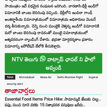
సాయంత్రం ఇదే విధమైన సంఘటన జరిగింది. వారణాసి-ఢిల్లీ ఇండిగో
విమానానికి బాంబు బెదిరింపు వచ్చింది. ఢిల్లీలోని ఇందిరా గాంధీ
అంతర్జాతీయ విమానాశ్రయంలో విమానాశ్రయ అధికారులు వెంటనే
చర్య తీసుకున్నారు. చెన్నై నుంచి ముంబైకి వెళ్తున్న ఇండిగో విమానానికి
మరో బాంబు బెదిరింపు రావడంతో ముంబై విమానాశ్రయంలో
అత్యవసరంగా ల్యాండింగ్ చేశారు. భద్రతా మార్గదర్శకాల ప్రకారం
విమానాన్ని ఐసోలేషన్ బేలోకి తీసుకెళ్లారు.
NTV తెలుగు
వాట్సాప్ ఛానల్ ని ఫాలో
అవ్వండి
TAGS
Ahmedabad
Akasa Air
Delhi-Mumbai Flight
Gujarat
security alert
తాజావార్తలు
Essential Food Items Price Hike: సామాన్యుడి జేబుకు చిల్లు..
పప్పు నుంచి నూనె వరకు 15 నిత్యావసర వస్తువులు ఖరీదు..