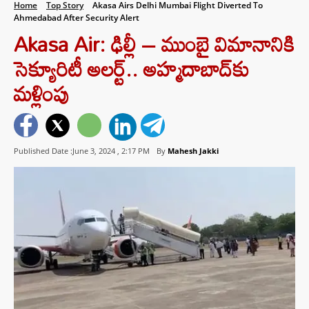
Home
Top Story
Akasa Airs Delhi Mumbai Flight Diverted To
Ahmedabad After Security Alert
Akasa Air: ఢిల్లీ – ముంబై విమానానికి
సెక్యూరిటీ అలర్ట్.. అహ్మదాబాద్‌కు
మళ్లింపు
Published Date :June 3, 2024 ,
2:17 PM
By
Mahesh Jakki