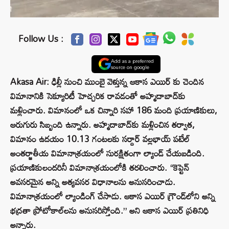
Follow Us :
Add as a preferred
source on google
Akasa Air: ఢిల్లీ నుంచి ముంబై వెళ్తున్న ఆకాస ఎయిర్ కు చెందిన
విమానానికి సెక్యూరిటీ హెచ్చరిక రావడంతో అహ్మదాబాద్‌కు
మళ్లించారు. విమానంలో ఒక చిన్నారి సహా 186 మంది ప్రయాణికులు,
ఆరుగురు సిబ్బంది ఉన్నారు. అహ్మదాబాద్‌కు మళ్లించిన తర్వాత,
విమానం ఉదయం 10.13 గంటలకు సర్దార్ వల్లభాయ్ పటేల్
అంతర్జాతీయ విమానాశ్రయంలో సురక్షితంగా ల్యాండ్ చేయబడింది.
ప్రయాణికులందరినీ విమానాశ్రయంలోకి తరలించారు. “కెప్టెన్
అవసరమైన అన్ని అత్యవసర విధానాలను అనుసరించాడు.
విమానాశ్రయంలో ల్యాండింగ్ చేసాడు. ఆకాస ఎయిర్ గ్రౌండ్‌లోని అన్ని
భద్రతా ప్రోటోకాల్‌లను అనుసరిస్తోంది.” అని ఆకాస ఎయిర్ ప్రతినిధి
అన్నారు.