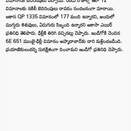
విమానానికి బెదిరింపులు వచ్చాయి. రెండు రోజుల్లో ఇలా 12
విమానాలకు నకిలీ బెదిరింపులు రావడం సంచలనంగా మారాయి.
ఆకాస QP 1335 విమానంలో 177 మంది ఉన్నారని, అందులో
ముగ్గురు శిశువులు, ఏడుగురు సిబ్బంది ఉన్నారని అకాసా ఎయిర్
ప్రతినిధి తెలిపారు. ఢిల్లీకి తిరిగి వచ్చినట్లు చెప్పారు. ఇండిగోకి చెందిన
6E 651 ముంబై-ఢిల్లీ విమానం అహ్మదాబాద్‌కు దారి మళ్లించబడింది.
ప్రయాణికులందర్ని సురక్షితంగా దించామని ఇండిగో ప్రతినిధి చెప్పారు.