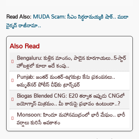
Read Also:
MUDA Scam: సీఎం సిద్ధరామయ్యకి షాక్.. ముడా
చైర్మన్ రాజీనామా..
Also Read
Bengaluru: కుళ్లిన మాంసం, పాడైన కూరగాయలు..5-స్టార్
హోటళ్లలో కూడా అదే కంపు..
Punjab: జంతర్ మంతర్-ఉగ్రకుట్ర కేసు ప్రకంపనలు..
అమృత్‌సర్ పోలీస్ చీఫ్‌కు ట్రాన్స్‌ఫర్
Biogas Blended CNG: E20 తర్వాత ఇప్పుడు CNGలో
బయోగ్యాస్ మిశ్రమం.. మీ కారుపై ప్రభావం ఉంటుందా..?
Monsoon: హిందూ మహాసముద్రంలో భారీ మేఘం.. భారీ
వర్షాలు కురిసే అవకాశం