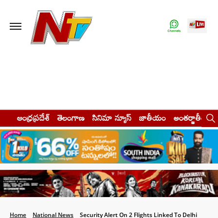
ఆంధ్రప్రదేశ్
తెలంగాణ
సినిమా న్యూస్
జాతీయం
అంతర్జాతీయం
Home
National News
Security Alert On 2 Flights Linked To Delhi