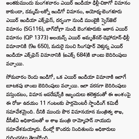
అంతకుముందు మంగళవారం ఎయిర్ ఇండియా ఢిల్లీ-చికాగో విమానం
కాకుండా, డమ్మమ్-లక్నో ఇండిగో విమానం, అయోధ్య-బెంగళూరు
ఎయిర్ ఇండియా ఎక్స్‌ప్రెస్, దర్భంగా నుండి ముంబైకి స్పైస్‌జెట్
విమానం (SG116), బాగ్‌డోగ్రా నుండి బెంగళూరుకు అకాస ఎయిర్
విమానం (QP 1373) అలయన్స్ ఎయిర్ అమృత్‌సర్-డెహ్రాడూన్-ఢిల్లీ
విమానానికి (9ఐ 650), మదురై నుంచి సింగపూర్ వెళ్తున్న ఎయిర్
ఇండియా ఎక్స్‌ప్రెస్ విమానానికి (ఐఎక్స్ 684)కి బాంబు బెదిరింపులు
వచ్చాయి.
సోమవారం రెండు ఇండిగో, ఒక ఎయిర్ ఇండియా విమానాకి ఇలాగే
బూటకపు బాంబు బెదిరింపులు వచ్చాయి. ఇలా వరసగా బెదిరింపులు
వస్తుండటం, విమాన ఆపరేషన్స్‌కి ఇబ్బందులు తలెత్తడంతో ఈ అంశంపై
ఈ రోజు ఉదయం 11 గంటలకు పార్లమెంటరీ స్టాండింగ్ కమిటీ
సమావేశమైంది. దీనికి ముందు పౌర విమానయాన మంత్రిత్వ శాఖ,
డీసీజీఏ అధికారులతో ఆ శాఖ మంత్రి రామ్మోహన్ నాయుడు
సమావేశమయ్యారు. దీంట్లో కొందరు నిందితులను అధికారులు
గుర్తించనట్లు తెలుస్తోంది.