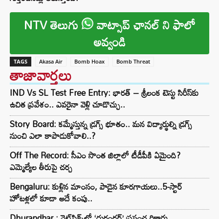
NTV తెలుగు
వాట్సాప్ ఛానల్ ని ఫాలో
అవ్వండి
TAGS
Akasa Air
Bomb Hoax
Bomb Threat
తాజావార్తలు
IND Vs SL Test Free Entry: భారత్ – శ్రీలంక టెస్టు సిరీస్‌కు
ఉచిత ప్రవేశం.. ఎవరైనా వెళ్లి చూడొచ్చు..
Story Board: కమ్మేస్తున్న డ్రగ్స్ భూతం.. మన విద్యార్థుల్ని డ్రగ్స్
నుంచి ఎలా కాపాడుకోవాలి..?
Off The Record: సీఎం సొంత జిల్లాలో టీడీపీకి ఏమైంది?
ఎమ్మెల్యేల తీరుపై చర్చ
Bengaluru: కుళ్లిన మాంసం, పాడైన కూరగాయలు..5-స్టార్
హోటళ్లలో కూడా అదే కంపు..
Dhurandhar : నెట్‌ఫ్లిక్స్‌లో ‘ధురంధర్’ ప్రపంచ రికార్డు..