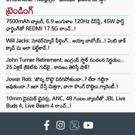
ట్రెండింగ్‌
7500mAh బ్యాటరీ, 6.9 అంగుళాల 120Hz డిస్‌ప్లే, 45W ఫాస్ట్
ఛార్జింగ్‌తో REDMI 17 5G లాంచ్..!
Will Jacks: సూపర్‌మ్యాన్ ఫీల్డింగ్.. అయ్యా బాబోయ్..! ఏంటి జాక్
క్యాచ్ ను అలా పట్టేశావ్.!
John Turner Retirement: ఇంగ్లండ్ స్టార్ సంచలన నిర్ణయం..
25 ఏళ్లకే క్రికెట్‌కు గుడ్‌బై.. కారణం తెలిస్తే షాక్!
Jowar Roti: ‘జొన్న రొట్టె’ విరిగిపోతుందా..? లేదా గట్టిగా
అవుతుందా.? ఇలా చేస్తే మెత్తగా, బాగా పొంగే రొట్టెలు గ్యారెంటీ.!
10mm డైనమిక్ డ్రైవర్లు, ANC, 48 గంటల బ్యాటరీతో JBL Live
Buds 4, Live Beam 4 లాంచ్..!