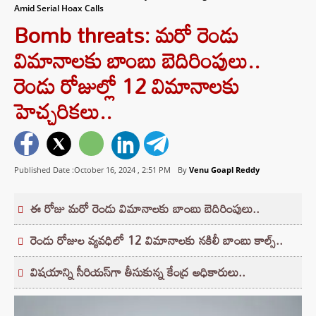
Amid Serial Hoax Calls
Bomb threats: మరో రెండు
విమానాలకు బాంబు బెదిరింపులు..
రెండు రోజుల్లో 12 విమానాలకు
హెచ్చరికలు..
Published Date :October 16, 2024 ,
2:51 PM
By
Venu Goapl Reddy
ఈ రోజు మరో రెండు విమానాలకు బాంబు బెదిరింపులు..
రెండు రోజుల వ్యవధిలో 12 విమానాలకు నకిలీ బాంబు కాల్స్..
విషయాన్ని సీరియస్‌గా తీసుకున్న కేంద్ర అధికారులు..