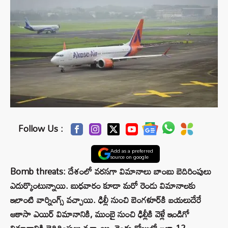
Follow Us :
Add as a preferred
source on google
Bomb threats: దేశంలో వరసగా విమానాలు బాంబు బెదిరింపులు
ఎదుర్కొంటున్నాయి. బుధవారం కూడా మరో రెండు విమానాలకు
ఇలాంటి వార్నింగ్స్ వచ్చాయి. ఢిల్లీ నుంచి బెంగళూర్‌కి బయలుదేరే
ఆకాసా ఎయిర్ విమానానికి, ముంబై నుంచి ఢిల్లీకి వెళ్లే ఇండిగో