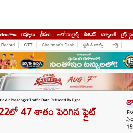
తెలంగాణ
రివ్యూలు
క్రీడలు
ఆటోమొబైల్స్
బిజినెస్‌
టెక్నాలజీ
లైఫ్ స్టై
e Record
OTT
Chairman's Desk
స్టడీ & జాబ్స్
భక్తి
త
tic Air Passenger Traffic Data Released By Dgca
లో 47 శాతం పెరిగిన ఫ్లైట్‌
Es
సామ
15 