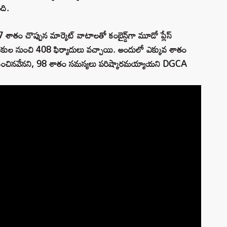
ది.
శాతం చొప్పున మార్కెట్‌ వాటాలతో కంబైన్డ్‌గా మూడో ప్లేస్‌
ణికుల నుంచి 408 ఫిర్యాదులు వచ్చాయి. అందులో ఎక్కువ శాతం
ధించినవేనని, 98 శాతం సమస్యలు పరిష్కారమయ్యాయని DGCA