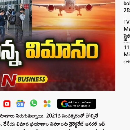
bol
25న
TV
Mar
స్టై
11
Mi
భార
Add as a preferred
source on google
ాణాలు పెరుగుతున్నాయి. 2021వ సంవత్సరంతో పోల్చితే
 దేశీయ విమాన ప్రయాణాల వివరాలను డైరెక్టరేట్‌ జనరల్‌ ఆఫ్‌