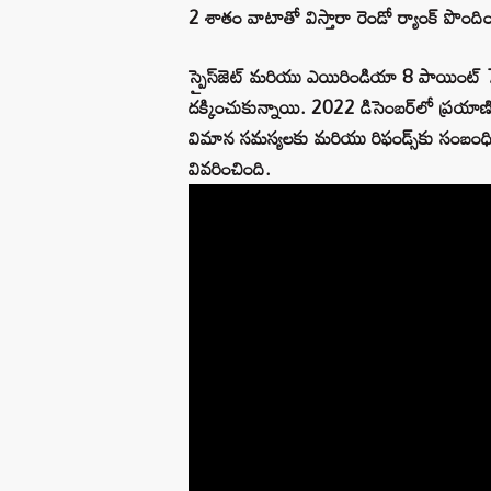
2 శాతం వాటాతో విస్తారా రెండో ర్యాంక్‌ పొందిం
స్పైస్‌జెట్‌ మరియు ఎయిరిండియా 8 పాయింట్‌ 7 
దక్కించుకున్నాయి. 2022 డిసెంబర్‌లో ప్రయా
విమాన సమస్యలకు మరియు రిఫండ్స్‌కు సంబం
వివరించింది.