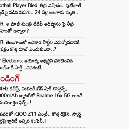
tball Player Died: తీవ్ర విషాదం.. ఫుట్‌బాల్
ాచ్‌పై పడిన పిడుగు.. 24 ఏళ్ల ఆటగాడు మృతి..
: ఆ మాజీ మంత్రి టీడీపీ అధిష్టానం పై తీవ్ర
రహంతో ఉన్నారా?
: తెలంగాణలో అధికార పార్టీని ఎదుర్కోవడానికి
తిపక్షం కొత్త రూట్‌ ఎంచుకుందా..?
Elections: అయోధ్య అభ్యర్థిని ప్రకటించిన
జ్‌వాదీ పార్టీ.. ఎవరంటే..
రెండింగ్‌
z డిస్‌ప్లే, మిలిటరీ-గ్రేడ్ షాక్ రెసిస్టన్స్,
000mAh బ్యాటరీతో Realme 16x 5G లాంచ్
ముహూర్తం ఫిక్స్..!
పవర్‌తో iQOO Z11 ఎంట్రీ.. కొత్త డిజైన్, స్మార్ట్
ర్లపై క్లారిటీ ఇచ్చిన కంపెనీ.!