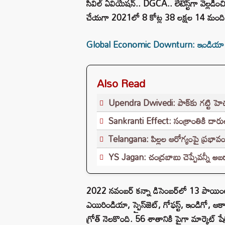
సివిల్‌ ఏవియేషన్‌.. DGCA.. లేటెస్ట్‌గా వెల్లడ
చేయగా 2021లో 8 కోట్ల 38 లక్షల 14 మంది
Global Economic Downturn: ఇండియా వాణ
Also Read
Upendra Dwivedi: పాక్‌కు గట్టి హెచ
Sankranti Effect: సంక్రాంతికి దారు
Telangana: పిల్లల ఆరోగ్యంపై ప్రభావం?
YS Jagan: చంద్రబాబు చెప్పేవన్నీ అబద్
2022 నవంబర్‌ కన్నా డిసెంబర్‌లో 13 పాయి
ఎయిరిండియా, స్పైస్‌జెట్‌, గోఫస్ట్‌, ఇండిగో,
గ్రోత్‌ నెలకొంది. 56 శాతానికి పైగా మార్కెట్‌