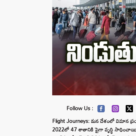
Follow Us :
Flight Journeys: మన దేశంలో విమాన ప్రయ
2022లో 47 శాతానికి పైగా వృద్ధి సాధించాయి.