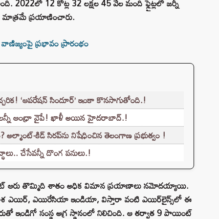
ించింది. 2022లో 12 కోట్ల 32 లక్షల 45 వేల మంది ఫ్లైట్లలో జర్నీ
 మాత్రమే ప్రయాణించారు.
ిజ్యంపై ప్రభావం ప్రారంభం
్చరిక! ‘ఆపరేషన్ సిందూర్’ ఇంకా కొనసాగుతోంది.!
లన్నీ ఆంధ్రా వైపే! ఖాళీ అయిన హైదరాబాద్.!
 అల్మాంట్-కిడ్ సిరప్‌ను నిషేధించిన తెలంగాణ ప్రభుత్వం !
ధాలు.. చేసేవన్నీ దొంగ పనులు.!
ంట్‌ ఆరు తొమ్మిది శాతం అధిక విమాన ప్రయాణాలు నమోదయ్యాయి.
 ఆకాశ ఎయిర్‌, ఎయిరేసియా ఇండియా, విస్తారా వంటి ఎయిర్‌లైన్స్‌లో ఈ
 షేరుతో ఇండిగో సంస్థ అగ్ర స్థానంలో నిలిచింది. ఆ తర్వాత 9 పాయింట్‌