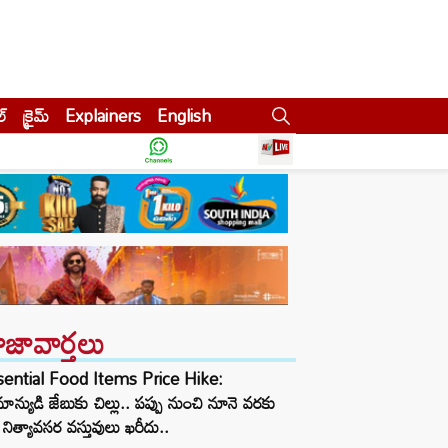
ల్
క్రైమ్
Explainers
English
ాజావార్తలు
sential Food Items Price Hike:
ాన్యుడి జేబుకు చిల్లు.. పప్పు నుంచి నూనె వరకు
నిత్యావసర వస్తువులు ఖరీదు..