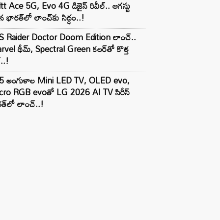
tt Ace 5G, Evo 4G డిజైన్ రివీల్.. ఆగస్టు
 భారత్‌లో లాంచ్‌కు సిద్ధం..!
S Raider Doctor Doom Edition లాంచ్..
vel థీమ్, Spectral Green కలర్‌తో కొత్త
ల్..!
5 అంగుళాల Mini LED TV, OLED evo,
cro RGB evoతో LG 2026 AI TV సిరీస్
త్‌లో లాంచ్..!