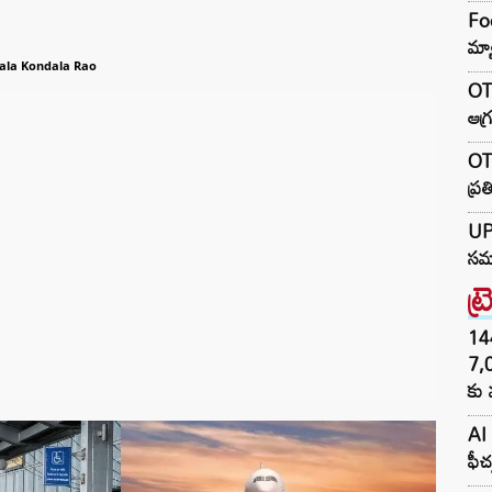
Foo
మ్య
ala Kondala Rao
OTR
ఆగ్
OTR
ప్ర
UP 
సమా
ట్
144H
7,
కు 
AI 
ఫీచ