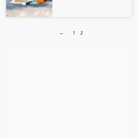
←
1
2