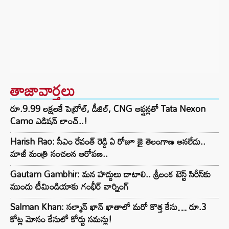
తాజావార్తలు
రూ.9.99 లక్షలకే పెట్రోల్, డీజిల్, CNG ఆప్షన్లతో Tata Nexon
Camo ఎడిషన్ లాంచ్..!
Harish Rao: సీఎం రేవంత్ రెడ్డి ఏ రోజూ జై తెలంగాణ అనలేదు..
మాజీ మంత్రి సంచలన ఆరోపణ..
Gautam Gambhir: మన హద్దులు దాటాలి.. శ్రీలంక టెస్ట్ సిరీస్‌కు
ముందు టీమిండియాకు గంభీర్ వార్నింగ్
Salman Khan: సల్మాన్ ఖాన్ ఖాతాలో మరో కొత్త కేసు… రూ.3
కోట్ల మోసం కేసులో కోర్టు సమన్లు!