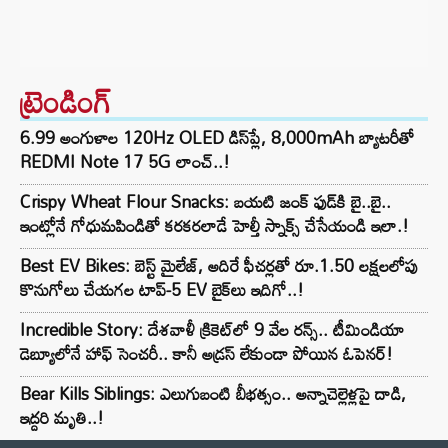
ట్రెండింగ్‌
6.99 అంగుళాల 120Hz OLED డిస్‌ప్లే, 8,000mAh బ్యాటరీతో
REDMI Note 17 5G లాంచ్..!
Crispy Wheat Flour Snacks: బయటి జంక్ ఫుడ్‌కి బై..బై..
ఇంట్లోనే గోధుమపిండితో కరకరలాడే హెల్తీ స్నాక్స్ చేసేయండి ఇలా.!
Best EV Bikes: బెస్ట్ మైలేజ్, అదిరే ఫీచర్లతో రూ.1.50 లక్షలలోపు
కొనుగోలు చేయగల టాప్-5 EV బైక్‌లు ఇదిగో..!
Incredible Story: దేశవాళీ క్రికెట్‌లో 9 వేల రన్స్.. టీమిండియా
డెబ్యూలోనే హాఫ్ సెంచరీ.. కానీ అడ్రస్ లేకుండా పోయిన ఓపెనర్!
Bear Kills Siblings: ఎలుగుబంటి బీభత్సం.. అన్నాచెల్లెళ్లపై దాడి,
ఇద్దరి మృతి..!