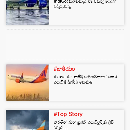
IndiGo: మూకుమ్మడి సిక్ లీవుల్లో ఇండిగో
టెక్నీషియన్లు
#జాతీయం
Akasa Air: రాకేష్ జున్‌జున్‌వాలా ‘ ఆకాశ
ఎయిర్’కి డీజీసీఏ అనుమతి
#Top Story
భార‌త్‌లో మ‌రో ప్రైవేట్ ఎయిర్‌లైన్స్‌కు గ్రీన్
సిగ్న‌ల్‌…