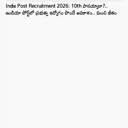
India Post Recruitment 2026: 10th పాసయ్యారా?..
ఇండియా పోస్ట్‌లో ప్రభుత్వ ఉద్యోగం పొందే అవకాశం.. మంచి జీతం