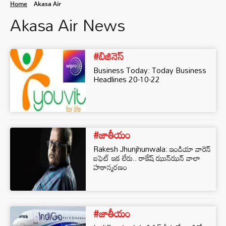
Home
Akasa Air
Akasa Air News
#బిజినెస్‌
Business Today: Today Business
Headlines 20-10-22
#జాతీయం
Rakesh Jhunjhunwala: ఇండియా వారెన్
బఫెట్ ఇక లేరు.. రాకేష్ ఝున్‌ఝన్ వాలా
హఠాన్మరణం
#జాతీయం