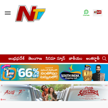
ఆంధ్రప్రదేశ్
తెలంగాణ
సినిమా న్యూస్
జాతీయం
అంతర్జాతీయం