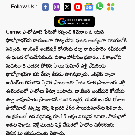
Follow Us :
Add as a preferred
source on google
Crime: పొటోషూట్ పేరుతో రప్పించి కెమెరాల ఓ యువ
ఫొటోగ్రాఫర్‌ను దారుణంగా హత్య చేసిన ఘటన ఆలస్యంగా వెలుగులోకి
వచ్చింది. డా.బీఆర్‌ అంబేడ్కర్‌ కోనసీమ జిల్లా రావులపాలెం సమీపంలో
ఈ ఘటన చోటుచేసుకుంది. విశాఖ పోలీసుల ప్రకారం.. విశాఖలోని
మధురవాడ చెందిన పోతిన సాయి కుమార్ పెళ్లి వేడుకలకు
ఫొటోగ్రాఫర్‌గా పని చేస్తూ జీవనం సాగిస్తున్నాడు. ఆన్‌లైన్‌ ద్వారా
బుకింగ్‌లు తీసుకొని స్థానిక ప్రాంతాలతో పాటు దూర ప్రాంతాలకు వెళ్లి
ఈవెంట్‌లలో ఫొటోలు తీస్తూ ఉంటాడు. డా.బీఆర్‌ అంబేడ్కర్‌ కోనసీమ
జిల్లా రావులపాలెం ప్రాంతానికి చెందిన ఇద్దరు యువకులు పది రోజుల
ఫొటోషూట్‌ ఉన్నట్లు చెప్పి ఫిబ్రవరి 26న సాయికుమార్‌ను పిలిచారు.
ఈ క్రమంలో తన వద్దనున్న రూ.15 లక్షల విలువైన కెమెరా, సామగ్రితో
అతను వెళ్లాడు. వెళ్లే ముందు పెళ్లి వేడుకలో ఫొటోల చిత్రీకరణకు
వెళ్తున్నట్లు తల్లిదండ్రులకు చెప్పాడు.