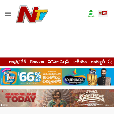
ఆంధ్రప్రదేశ్
తెలంగాణ
సినిమా న్యూస్
జాతీయం
అంతర్జాతీయం