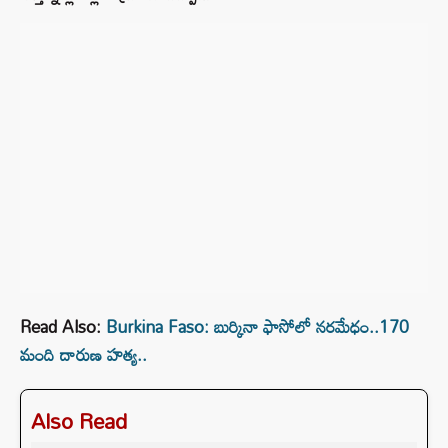
Read Also:
Burkina Faso: బుర్కినా ఫాసోలో నరమేధం..170
మంది దారుణ హత్య..
Also Read