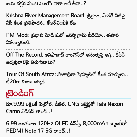
జయ దగ్గర నుంచి విజయ్ దాకా అదే తీరా..?
Krishna River Management Board: శ్రీశైలం, సాగర్ నీటిపై
ఏపీ కీలక ప్రతిపాదన.. కేఆర్ఎంబీకి లేఖ
PM Modi: ప్రధాని మోడీ మరో ఇన్‌స్టాగ్రామ్ వీడియో.. ఈసారి
ఏమన్నారంటే..
Off The Record: ఆసిఫాబాద్ కాంగ్రెస్‌లో అసంతృప్తి అగ్గి.. డీసీసీ
అధ్యక్షురాలిపై తిరుగుబాటు?
Tour Of South Africa: సౌతాఫ్రికా షెడ్యూల్‌లో కీలక మార్పులు..
టీ20లు కూడా అక్కడే..
ట్రెండింగ్‌
రూ.9.99 లక్షలకే పెట్రోల్, డీజిల్, CNG ఆప్షన్లతో Tata Nexon
Camo ఎడిషన్ లాంచ్..!
6.99 అంగుళాల 120Hz OLED డిస్‌ప్లే, 8,000mAh బ్యాటరీతో
REDMI Note 17 5G లాంచ్..!