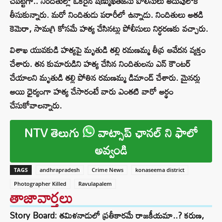
చేపట్టగా.. నిందితుల్లో ఒకరైన షణ్ముఖతేజను పోలీసులు అదుపులోకి
తీసుకున్నారు. మరో నిందితుడు పరారీలో ఉన్నాడు. నిందితులు అతడి
కెమెరా, సామగ్రి కోసమే హత్య చేసినట్లు పోలీసులు నిర్ధరణకు వచ్చారు.
విశాఖ యువకుడి హత్యపై మృతుడి తల్లి రమణమ్మ తీవ్ర ఆవేదన వ్యక్తం
చేశారు. తన కుమారుడిని హత్య చేసిన నిందితులను ఎన్ కౌంటర్
చేయాలని మృతుడి తల్లి పోతిన రమణమ్మ డిమాండ్ చేశారు. మైనర్లు
అయి ధైర్యంగా హత్య చేసారంటే వారు ఎంతటి వారో అర్థం
చేసుకోవాలన్నారు.
NTV తెలుగు
వాట్సాప్ ఛానల్ ని ఫాలో
అవ్వండి
TAGS
andhrapradesh
Crime News
konaseema district
Photographer Killed
Ravulapalem
తాజావార్తలు
Story Board: తమిళనాడులో ప్రతీకారమే రాజకీయమా..? కరుణ,