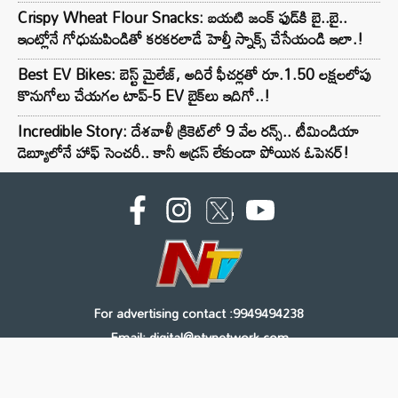
Crispy Wheat Flour Snacks: బయటి జంక్ ఫుడ్‌కి బై..బై..
ఇంట్లోనే గోధుమపిండితో కరకరలాడే హెల్తీ స్నాక్స్ చేసేయండి ఇలా.!
Best EV Bikes: బెస్ట్ మైలేజ్, అదిరే ఫీచర్లతో రూ.1.50 లక్షలలోపు
కొనుగోలు చేయగల టాప్-5 EV బైక్‌లు ఇదిగో..!
Incredible Story: దేశవాళీ క్రికెట్‌లో 9 వేల రన్స్.. టీమిండియా
డెబ్యూలోనే హాఫ్ సెంచరీ.. కానీ అడ్రస్ లేకుండా పోయిన ఓపెనర్!
For advertising contact :9949494238
Email: digital@ntvnetwork.com
Copyright © 2000 - 2026 - NTV