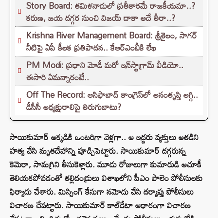
Story Board: తమిళనాడులో ప్రతీకారమే రాజకీయమా..?
కరుణ, జయ దగ్గర నుంచి విజయ్ దాకా అదే తీరా..?
Krishna River Management Board: శ్రీశైలం, సాగర్
నీటిపై ఏపీ కీలక ప్రతిపాదన.. కేఆర్ఎంబీకి లేఖ
PM Modi: ప్రధాని మోడీ మరో ఇన్‌స్టాగ్రామ్ వీడియో..
ఈసారి ఏమన్నారంటే..
Off The Record: ఆసిఫాబాద్ కాంగ్రెస్‌లో అసంతృప్తి అగ్గి..
డీసీసీ అధ్యక్షురాలిపై తిరుగుబాటు?
సాయికుమార్‌ అక్కడికి ఒంటరిగా వెళ్లగా.. ఆ ఇద్దరు వ్యక్తులు అతడిని
హత్య చేసి మృతదేహాన్ని పూడ్చిపెట్టారు. సాయికుమార్‌ దగ్గరున్న
కెమెరా, సామగ్రిని తీసుకెళ్లారు. మూడు రోజులుగా కుమారుడి ఆచూకీ
తెలియకపోవడంతో తల్లిదండ్రులు విశాఖలోని పీఎం పాలెం పోలీసులకు
ఫిర్యాదు చేశారు. మిస్సింగ్ కేసుగా నమోదు చేసి దర్యాప్తు పోలీసులు
విచారణ చేపట్టారు. సాయికుమార్‌ కాల్‌డేటా ఆధారంగా విచారణ