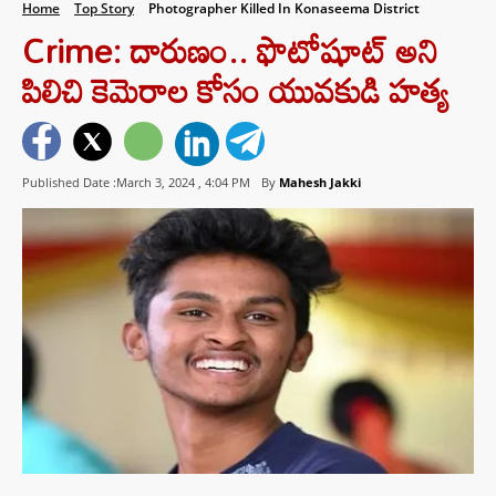
Home
Top Story
Photographer Killed In Konaseema District
Crime: దారుణం.. ఫొటోషూట్‌ అని
పిలిచి కెమెరాల కోసం యువకుడి హత్య
Published Date :March 3, 2024 ,
4:04 PM
By
Mahesh Jakki