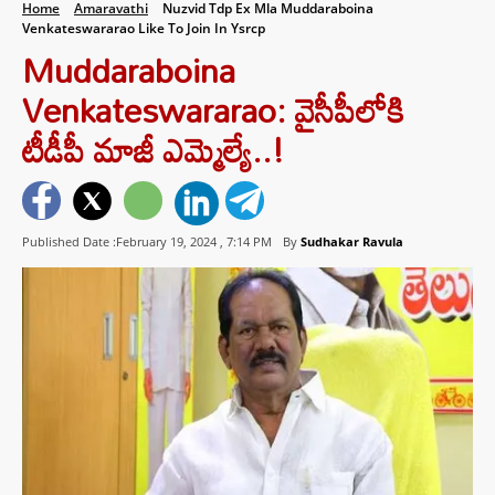
Home
Amaravathi
Nuzvid Tdp Ex Mla Muddaraboina
Venkateswararao Like To Join In Ysrcp
Muddaraboina
Venkateswararao: వైసీపీలోకి
టీడీపీ మాజీ ఎమ్మెల్యే..!
Published Date :February 19, 2024 ,
7:14 PM
By
Sudhakar Ravula