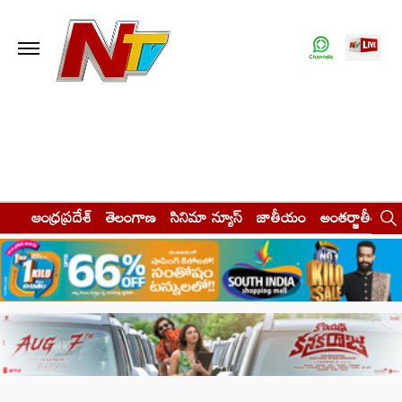
ఆంధ్రప్రదేశ్
తెలంగాణ
సినిమా న్యూస్
జాతీయం
అంతర్జాతీయం