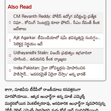
Also Read
CM Revanth Reddy: పోలీస్ ఉద్యోగ పరీక్షలపై ప్రత్యేక
నిఘా.. కోచింగ్ సెంటర్లపై కూడా ఫోకస్.. సీఎం రేవంత్ కీలక
ఆదేశాలు
Ajit Agarkar: టీమిండియాలో షమీ భవిష్యత్తుపై సందిగ్ధం..
సెలెక్టర్ల నిర్ణయం ఇదే
Udhayanidhi Stalin: విజయ్ ప్రభుత్వం ఉగ్రవాదిలా
చూసింది.. ఉదయనిధి కీలక వ్యాఖ్యలు
India-Pakistan: చైనా హోవిట్జర్లను మోహరించిన
పాకిస్థాన్.. ‘అవసరమైతే ఏదైనా చేస్తాం’ అన్న భారత్
కాగా, నూజివీడు టీడీపీలో రాజకీయాలు రసవత్తరంగా
మారిపోయాయి.. ఇక్కడ ఇంఛార్జ్‌గా ఉన్న మాజీ ఎమ్మెల్యే
ముద్దరబోయిన వెంకటేశ్వరరావు, అనధికారిక ఇంఛార్జ్‌గా వ్యవహరిస్తున్న
వైసీపీ రెబెల్ ఎమ్మెల్యే పార్థసారధి మధ్య కోల్డ్ వార్ ముదిరిపోయింది..