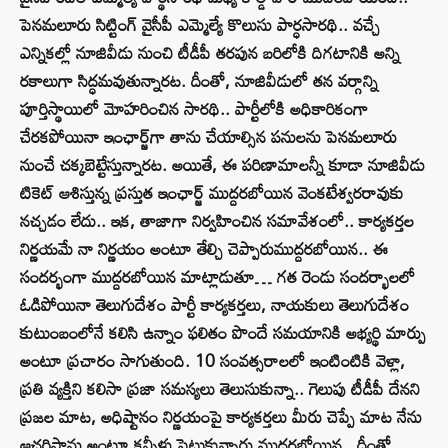
పెనమలూరు సిట్టింగ్ వైసీపీ ఎమ్మెల్యే కొలుసు పార్ధసారథి.. వచ్చే
ఎన్నికల్లో నూజివీడు నుంచి టీడీపీ తరపున బరిలోకి దిగటానికి అన్ని
రకాలుగా సిద్ధమవుతున్నారట. దీంతో, నూజివీడులో తన వర్గాన్ని
పూర్తిస్థాయిలో మోహరించిన సారథి.. పార్టీలోకి అధికారికంగా
చేరకపోయినా ఇంఛార్జ్‌గా తాను చేయాల్సిన పనులను పెనమలూరు
నుంచే చక్కబెట్టేస్తున్నారట. అయితే, ఈ పరిణామాలన్నీ కూడా నూజివీడు
టికెట్ ఆశిస్తున్న ప్రస్తుత ఇంఛార్జ్‌ ముద్దరబోయిన వెంకటేశ్వరరావుకు
నచ్చడం లేదు.. ఇక, తాజాగా నిర్వహించిన సమావేశంలో.. కార్యకర్తల
నిర్ణయమే నా నిర్ణయం అంటూ తేల్చి చెప్పారుముద్దరబోయిన.. ఈ
సందర్భంగా ముద్దరబోయిన మాట్లాడుతూ… గత రెండు సందర్భాలలో
ఓడిపోయినా తెలుగుదేశం పార్టీ కార్యకర్తలు, నాయకులు తెలుగుదేశం
కుటుంబంలోనే కలిసి ఉన్నాం ఫలితం పొందే సమయానికి అభ్యర్థి మార్పు
అంటూ ప్రచారం సాగుతుంది. 10 సంవత్సరాలలో ఇంటింటికి వెళ్లా,
ప్రతి వ్యక్తిని కలిసా ప్రజా సమస్యలు తెలుసుకున్నా.. గెలుపు టీడీపీ దేనని
ప్రజల మాట, అధిష్టానం నిర్ణయంపై కార్యకర్తలు మీరు చెప్పే మాట నేను
ఆచరిస్తాను అంటూ కన్నీళ్లు పెట్టుకున్నారు ముద్దరబోయిన.. దీంతో..