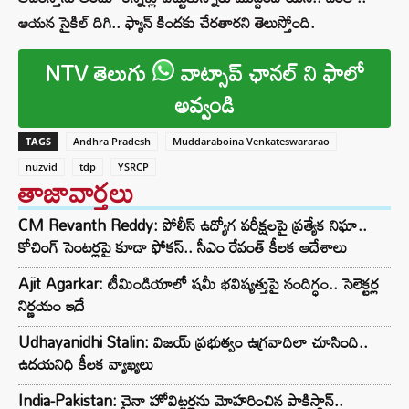
ఆయన సైకిల్‌ దిగి.. ఫ్యాన్‌ కిందకు చేరతారని తెలుస్తోంది.
NTV తెలుగు
వాట్సాప్ ఛానల్ ని ఫాలో
అవ్వండి
TAGS
Andhra Pradesh
Muddaraboina Venkateswararao
nuzvid
tdp
YSRCP
తాజావార్తలు
CM Revanth Reddy: పోలీస్ ఉద్యోగ పరీక్షలపై ప్రత్యేక నిఘా..
కోచింగ్ సెంటర్లపై కూడా ఫోకస్.. సీఎం రేవంత్ కీలక ఆదేశాలు
Ajit Agarkar: టీమిండియాలో షమీ భవిష్యత్తుపై సందిగ్ధం.. సెలెక్టర్ల
నిర్ణయం ఇదే
Udhayanidhi Stalin: విజయ్ ప్రభుత్వం ఉగ్రవాదిలా చూసింది..
ఉదయనిధి కీలక వ్యాఖ్యలు
India-Pakistan: చైనా హోవిట్జర్లను మోహరించిన పాకిస్థాన్..