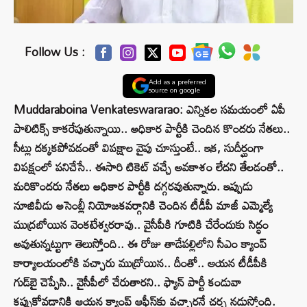
Follow Us :
Add as a preferred
source on google
Muddaraboina Venkateswararao: ఎన్నికల సమయంలో ఏపీ
పాలిటిక్స్‌ కాకరేపుతున్నాయి.. అధికార పార్టీకి చెందిన కొందరు నేతలు..
సీట్లు దక్కకపోవడంతో విపక్షాల వైపు చూస్తుంటే.. ఇక, సుదీర్ఘంగా
విపక్షంలో పనిచేసే.. ఈసారి టికెట్‌ వచ్చే అవకాశం లేదని తేలడంతో..
మరికొందరు నేతలు అధికార పార్టీకి దగ్గరవుతున్నారు. ఇప్పుడు
నూజివీడు అసెంబ్లీ నియోజకవర్గానికి చెందిన టీడీపీ మాజీ ఎమ్మెల్యే
ముద్రబోయిన వెంకటేశ్వరరావు.. వైసీపీకి గూటికి చేరేందుకు సిద్ధం
అవుతున్నట్టుగా తెలుస్తోంది.. ఈ రోజు తాడేపల్లిలోని సీఎం క్యాంప్
కార్యాలయంలోకి వచ్చారు ముద్రోయిన.. దీంతో.. ఆయన టీడీపీకి
గుడ్‌బై చెప్పేసి.. వైసీపీలో చేరుతారని.. ఫ్యాన్‌ పార్టీ కండువా
కప్పుకోవడానికి ఆయన క్యాంప్‌ ఆఫీస్‌కు వచ్చారనే చర్చ నడుస్తోంది.