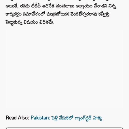
అయితే, తనకు టీడీపీ అధినేత చంద్రబాబు అన్యాయం చేశాడని నిన్న
కార్యకర్తల సమావేశంలో ముద్రబోయిన వెంకటేశ్వరరావు కన్నీళ్లు
పెట్టుకున్న విషయం విదితమే.
Read Also:
Pakistan: పెళ్లి వేడుకలో గ్యాంగ్‌స్టర్ హత్య