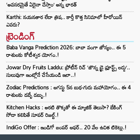
‘అవసరమైతే ఏదైనా చేస్తాం’ అన్న భారత్
Karthi: నయనతార లేదా త్రిష.. కార్తీ కొత్త సినిమాలో హీరోయిన్
ఎవరు?
ట్రెండింగ్‌
Baba Vanga Prediction 2026: బాబా వంగా జోస్యం.. ఈ 5
రాశులకు కోటీశ్వర యోగం.!
Jowar Dry Fruits Laddu: ప్రోటీన్ రిచ్ ‘జొన్న డ్రై ఫ్రూప్ట్స్ లడ్డు’..
సులువుగా ఇంట్లోనే చేసేయండి ఇలా..!
Zodiac Predictions : ఆగస్టు 5న బుధ-గురు మహాయోగం.. ఈ 4
రాశులకు డబ్బే డబ్బు.!
Kitchen Hacks : అరటి తొక్కతో ఈ మ్యాజిక్ తెలుసా? బేకింగ్
సోడా కలిపితే సూపర్ రిజల్ట్.!
IndiGo Offer : ఇండిగో బంపర్ ఆఫర్.. 20 వేల ఉచిత టికెట్లు.!