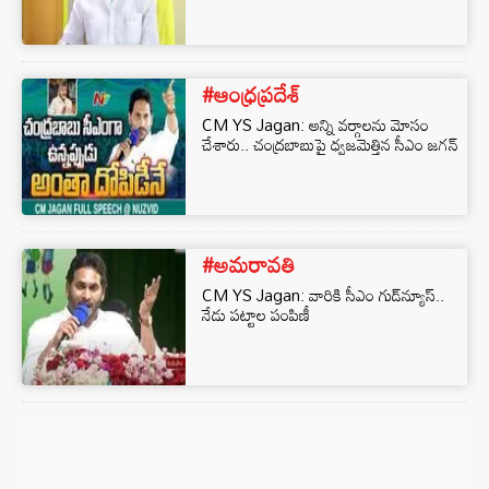
#ఆంధ్రప్రదేశ్
CM YS Jagan: అన్ని వర్గాలను మోసం
చేశారు.. చంద్రబాబుపై ధ్వజమెత్తిన సీఎం జగన్‌
#అమరావతి
CM YS Jagan: వారికి సీఎం గుడ్‌న్యూస్‌..
నేడు పట్టాల పంపిణీ