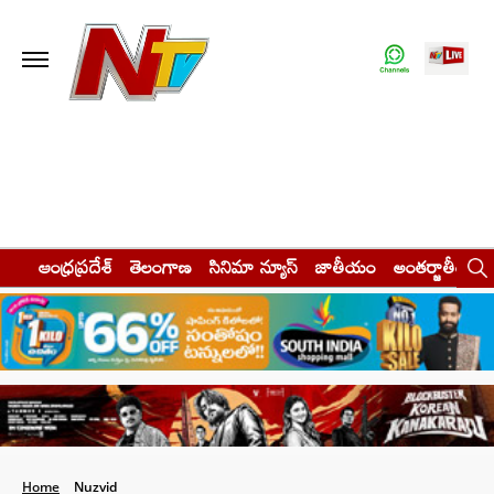
ఆంధ్రప్రదేశ్
తెలంగాణ
సినిమా న్యూస్
జాతీయం
అంతర్జాతీయం
Home
Nuzvid