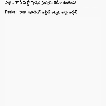
పాత్ర.. ‘గౌరీ హెగ్డే’ స్పెషల్ గ్లింప్స్‌కు రెడీగా ఉండండి!
Raaka : ‘రాకా’ షూటింగ్ అప్డేట్ ఇచ్చిన అల్లు అర్జున్