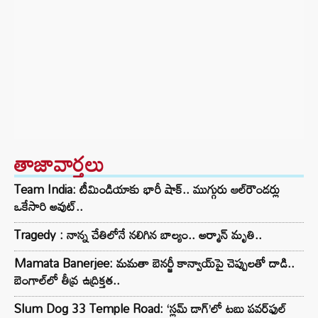
తాజావార్తలు
Team India: టీమిండియాకు భారీ షాక్.. ముగ్గురు ఆల్‌రౌండర్లు
ఒకేసారి అవుట్..
Tragedy : నాన్న చేతిలోనే నలిగిన బాల్యం.. అర్మాన్ మృతి..
Mamata Banerjee: మమతా బెనర్జీ కాన్వాయ్‌పై చెప్పులతో దాడి..
బెంగాల్‌లో తీవ్ర ఉద్రిక్తత..
Slum Dog 33 Temple Road: ‘స్లమ్ డాగ్’లో టబు పవర్‌ఫుల్