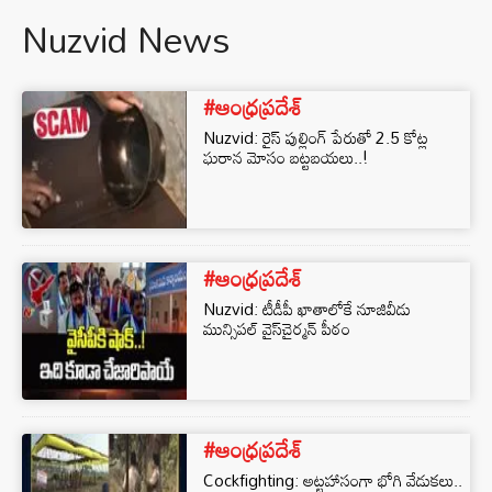
Nuzvid News
#ఆంధ్రప్రదేశ్
Nuzvid: రైస్ పుల్లింగ్ పేరుతో 2.5 కోట్ల
ఘరాన మోసం బట్టబయలు..!
#ఆంధ్రప్రదేశ్
Nuzvid: టీడీపీ ఖాతాలోకే నూజివీడు
మున్సిపల్‌ వైస్‌చైర్మన్‌ పీఠం
#ఆంధ్రప్రదేశ్
Cockfighting: అట్టహాసంగా భోగి వేడుకలు..