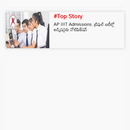
#Top Story
AP IIIT Admissions: ట్రిపుల్ ఐటీల్లో
అడ్మిషన్లకు నోటిఫికేషన్‌