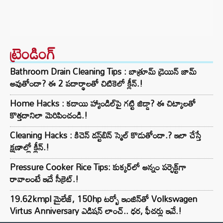
ట్రెండింగ్‌
Bathroom Drain Cleaning Tips : బాత్రూమ్ డ్రెయిన్ జామ్
అవుతోందా? ఈ 2 పదార్థాలతో చిటికెలో క్లీన్.!
Home Hacks : కడాయి హ్యాండిల్‌పై గట్టి జిడ్డా? ఈ చిట్కాలతో
కొత్తదానిలా మెరిపించండి.!
Cleaning Hacks : కిచెన్ డస్ట్‌బిన్ స్మెల్ కొడుతోందా.? ఇలా చేస్తే
క్షణాల్లో క్లీన్.!
Pressure Cooker Rice Tips: కుక్కర్‌లో అన్నం పర్ఫెక్ట్‌గా
రావాలంటే ఇదే సీక్రెట్.!
19.62kmpl మైలేజ్, 150hp టర్బో ఇంజిన్‌తో Volkswagen
Virtus Anniversary ఎడిషన్ లాంచ్.. ధర, ఫీచర్లు ఇవే.!