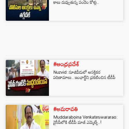
కాలు దువ్వుతున్న పందెం కోళ్లు..
#ఆంధ్రప్రదేశ్
Nuzvid: నూజివీడులో ఆసక్తికర
పరిణామాలు.. ఇంఛార్జ్‌ని ప్రకటించిన టీడీపీ
#అమరావతి
Muddaraboina Venkateswararao:
వైసీపీలోకి టీడీపీ మాజీ ఎమ్మెల్యే..!