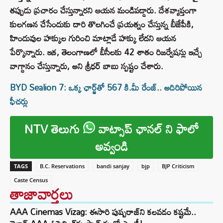
తప్పుడు ప్రచారం చేస్తున్నారని ఆయన మండిపడ్డారు. దేశవ్యాప్తంగా
కులగణన చేసేందుకు దారి తొలగించే ప్రయత్నం చేస్తున్న బీజేపీకి,
హిందువుల హక్కుల గురించి మాట్లాడే హక్కు లేదని ఆయన
పేర్కొన్నారు. ఇక, తెలంగాణలో బీసీలకు 42 శాతం రిజర్వేషన్లు ఇచ్చే
వాగ్దానం చేస్తున్నారు, అని శ్రీధర్ బాబు స్పష్టం చేశారు.
BYD Sealion 7: ఒక్క ఛార్జ్‌తో 567 కి.మీ రేంజ్.. అదిరిపోయిన
ఫీచర్లు
NTV తెలుగు
వాట్సాప్ ఛానల్ ని ఫాలో
అవ్వండి
TAGS
B.C. Reservations
bandi sanjay
bjp
BJP Criticism
Caste Census
తాజావార్తలు
AAA Cinemas Vizag: ఈసారి పుష్పరాజ్‌ని కలవడం కష్టమే..