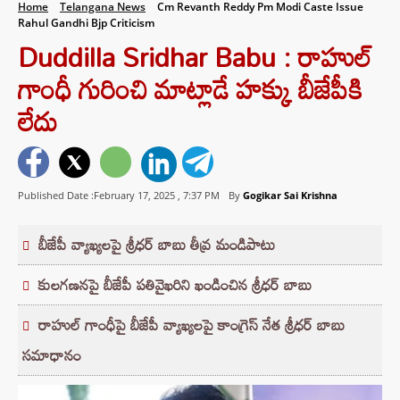
Home
Telangana News
Cm Revanth Reddy Pm Modi Caste Issue
Rahul Gandhi Bjp Criticism
Duddilla Sridhar Babu : రాహుల్
గాంధీ గురించి మాట్లాడే హక్కు బీజేపీకి
లేదు
Published Date :February 17, 2025 ,
7:37 PM
By
Gogikar Sai Krishna
బీజేపీ వ్యాఖ్యలపై శ్రీధర్ బాబు తీవ్ర మండిపాటు
కులగణనపై బీజేపీ పతివైఖరిని ఖండించిన శ్రీధర్ బాబు
రాహుల్ గాంధీపై బీజేపీ వ్యాఖ్యలపై కాంగ్రెస్ నేత శ్రీధర్ బాబు
సమాధానం