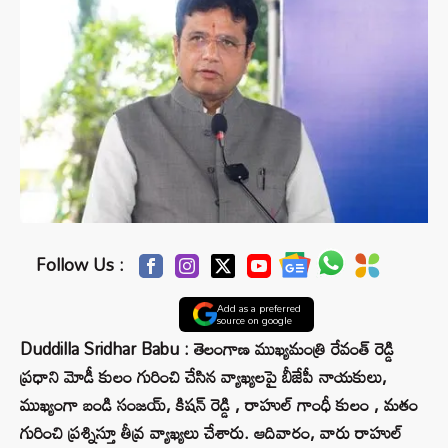
Follow Us :
Add as a preferred
source on google
Duddilla Sridhar Babu : తెలంగాణ ముఖ్యమంత్రి రేవంత్ రెడ్డి
ప్రధాని మోడీ కులం గురించి చేసిన వ్యాఖ్యలపై బీజేపీ నాయకులు,
ముఖ్యంగా బండి సంజయ్, కిషన్ రెడ్డి , రాహుల్ గాంధీ కులం , మతం
గురించి ప్రశ్నిస్తూ తీవ్ర వ్యాఖ్యలు చేశారు. ఆదివారం, వారు రాహుల్