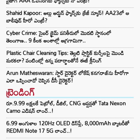
వైజాగ్ AAA ఓపెనింగ్‌కు ఫ్యాన్స్‌కు నో ఎంట్రీ!
Shahid Kapoor: అల్లు అర్జున్ ఫ్యాన్స్‌కు క్రేజీ న్యూస్! AA23లో ఆ
బాలీవుడ్ హీరో ఎంట్రీ?
Cyber Crime: సైబర్ క్రైమ్ పనితీరులో మొదటి స్థానంలో
తెలంగాణ.. 9 కీలక అంశాల్లో అగ్రగామిగా..
Plastic Chair Cleaning Tips: తెల్లటి ప్లాస్టిక్ కుర్చీలపై మొండి
మరకలా? వంటింట్లో ఉన్న పదార్థాలతోనే ఈజీ క్లీనింగ్
Arun Matheswaran: స్టార్ డైరెక్టర్ లోకేష్ కనగరాజ్‌ను హీరోగా
ఎలా ఒప్పించాడో చెప్పిన డీసీ డైరెక్టర్!
ట్రెండింగ్‌
రూ.9.99 లక్షలకే పెట్రోల్, డీజిల్, CNG ఆప్షన్లతో Tata Nexon
Camo ఎడిషన్ లాంచ్..!
6.99 అంగుళాల 120Hz OLED డిస్‌ప్లే, 8,000mAh బ్యాటరీతో
REDMI Note 17 5G లాంచ్..!