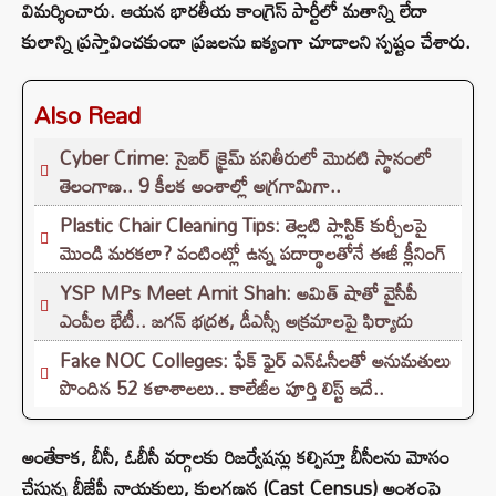
విమర్శించారు. ఆయన భారతీయ కాంగ్రెస్ పార్టీలో మతాన్ని లేదా
కులాన్ని ప్రస్తావించకుండా ప్రజలను ఐక్యంగా చూడాలని స్పష్టం చేశారు.
Also Read
Cyber Crime: సైబర్ క్రైమ్ పనితీరులో మొదటి స్థానంలో
తెలంగాణ.. 9 కీలక అంశాల్లో అగ్రగామిగా..
Plastic Chair Cleaning Tips: తెల్లటి ప్లాస్టిక్ కుర్చీలపై
మొండి మరకలా? వంటింట్లో ఉన్న పదార్థాలతోనే ఈజీ క్లీనింగ్
YSP MPs Meet Amit Shah: అమిత్ షాతో వైసీపీ
ఎంపీల భేటీ.. జగన్ భద్రత, డీఎస్సీ అక్రమాలపై ఫిర్యాదు
Fake NOC Colleges: ఫేక్ ఫైర్ ఎన్ఓసీలతో అనుమతులు
పొందిన 52 కళాశాలలు.. కాలేజీల పూర్తి లిస్ట్ ఇదే..
అంతేకాక, బీసీ, ఓబీసీ వర్గాలకు రిజర్వేషన్లు కల్పిస్తూ బీసీలను మోసం
చేస్తున్న బీజేపీ నాయకులు, కులగణన (Cast Census) అంశంపై