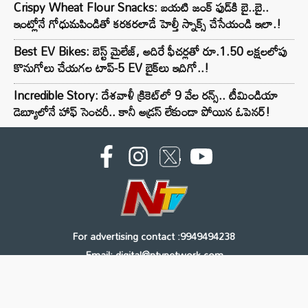
Crispy Wheat Flour Snacks: బయటి జంక్ ఫుడ్‌కి బై..బై..
ఇంట్లోనే గోధుమపిండితో కరకరలాడే హెల్తీ స్నాక్స్ చేసేయండి ఇలా.!
Best EV Bikes: బెస్ట్ మైలేజ్, అదిరే ఫీచర్లతో రూ.1.50 లక్షలలోపు
కొనుగోలు చేయగల టాప్-5 EV బైక్‌లు ఇదిగో..!
Incredible Story: దేశవాళీ క్రికెట్‌లో 9 వేల రన్స్.. టీమిండియా
డెబ్యూలోనే హాఫ్ సెంచరీ.. కానీ అడ్రస్ లేకుండా పోయిన ఓపెనర్!
For advertising contact :9949494238
Email: digital@ntvnetwork.com
Copyright © 2000 - 2026 - NTV
About Us
Contact Us
Privacy Policy
Terms & Conditions