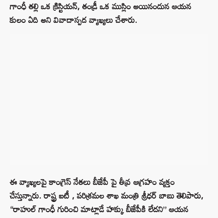
గాంధీ తల్లి ఒక క్రిస్టియన్, తండ్రీ ఒక ముస్లిం అయినందున ఆయన
కులం ఏది అని వివాదాస్పద వ్యాఖ్యలు చేశారు.
ఈ వ్యాఖ్యలపై కాంగ్రెస్ నేతలు బీజేపీ పై తీవ్ర ఆగ్రహం వ్యక్తం
చేస్తున్నారు. రాష్ట్ర ఐటీ , పరిశ్రమల శాఖ మంత్రి శ్రీధర్ బాబు తెలిపారు,
“రాహుల్ గాంధీ గురించి మాట్లాడే హక్కు బీజేపీకి లేదని” ఆయన