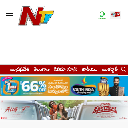
ఆంధ్రప్రదేశ్
తెలంగాణ
సినిమా న్యూస్
జాతీయం
అంతర్జాతీయం