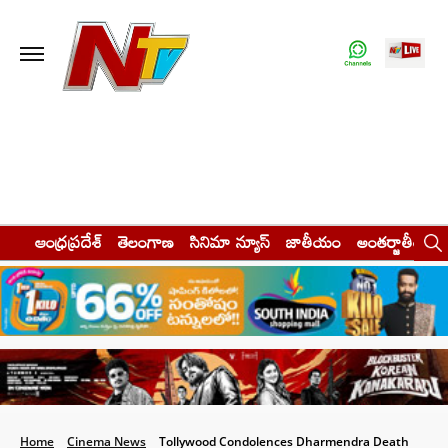
ఆంధ్రప్రదేశ్
తెలంగాణ
సినిమా న్యూస్
జాతీయం
అంతర్జాతీయం
Home
Cinema News
Tollywood Condolences Dharmendra Death