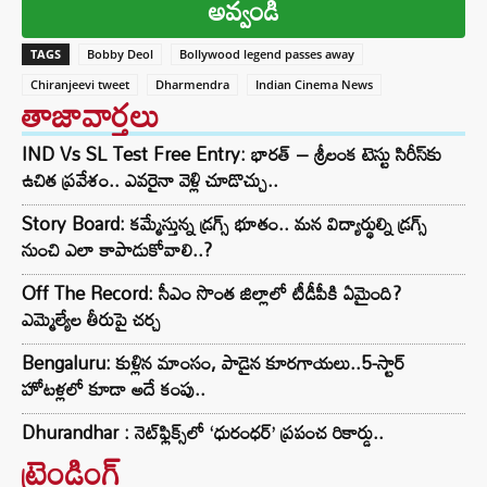
అవ్వండి
TAGS
Bobby Deol
Bollywood legend passes away
Chiranjeevi tweet
Dharmendra
Indian Cinema News
తాజావార్తలు
IND Vs SL Test Free Entry: భారత్ – శ్రీలంక టెస్టు సిరీస్‌కు
ఉచిత ప్రవేశం.. ఎవరైనా వెళ్లి చూడొచ్చు..
Story Board: కమ్మేస్తున్న డ్రగ్స్ భూతం.. మన విద్యార్థుల్ని డ్రగ్స్
నుంచి ఎలా కాపాడుకోవాలి..?
Off The Record: సీఎం సొంత జిల్లాలో టీడీపీకి ఏమైంది?
ఎమ్మెల్యేల తీరుపై చర్చ
Bengaluru: కుళ్లిన మాంసం, పాడైన కూరగాయలు..5-స్టార్
హోటళ్లలో కూడా అదే కంపు..
Dhurandhar : నెట్‌ఫ్లిక్స్‌లో ‘ధురంధర్’ ప్రపంచ రికార్డు..
ట్రెండింగ్‌