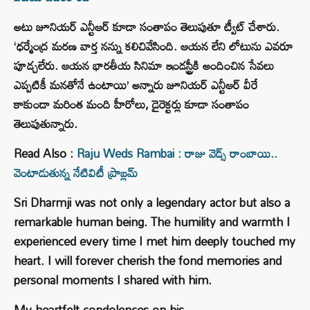
అటు జూనియర్ ఎన్టీఆర్ కూడా సంతాపం తెలుపుతూ ట్వీట్ చేశారు.
‘ధర్మేంద్ర మరణ వార్త నన్ను కలిచివేసింది. ఆయన లేని లోటును ఎవరూ
పూడ్చలేరు. ఆయన భారతీయ సినిమా ఇండస్ట్రీకి అందించిన సేవలు
ఎప్పటికీ మనతోనే ఉంటాయి’ అన్నారు జూనియర్ ఎన్టీఆర్ వీరే
కాకుండా మరింత మంది హీరోలు, డైరెక్టర్లు కూడా సంతాపం
తెలుపుతున్నారు.
Read Also :
Raju Weds Rambai : రాజు వెడ్స్ రాంబాయి..
వెంటాడుతున్న నేటివిటీ ప్రాబ్లమ్
Sri Dharmji was not only a legendary actor but also a
remarkable human being. The humility and warmth I
experienced every time I met him deeply touched my
heart. I will forever cherish the fond memories and
personal moments I shared with him.
My heartfelt condolences on his…