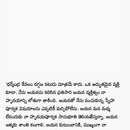
‘ధర్మేంద్ర కేవలం దగ్గజ నటుడు మాత్రమే కాదు. ఒక అద్భుతమైన వ్యక్తి
కూడా. నేను ఆయనను కలిసిన ప్రతిసారి ఆయన వ్యక్తిత్వం నా
హృదయాన్ని లోతుగా తాకింది. ఆయనతో నేను పంచుకున్న స్నేహ
పూర్వక విషయాలను ఎప్పటికీ మర్చిపోలేను. ఆయన మన మధ్య
లేనందుకు నా హృదయపూర్వక సానుభూతి తెలియజేస్తున్నా. ఆయన
ఆత్మకు శాంతి కలగాలి. ఆయన కుటుంబానికి, ముఖ్యంగా నా