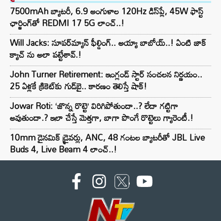
7500mAh బ్యాటరీ, 6.9 అంగుళాల 120Hz డిస్‌ప్లే, 45W ఫాస్ట్
ఛార్జింగ్‌తో REDMI 17 5G లాంచ్..!
Will Jacks: సూపర్‌మ్యాన్ ఫీల్డింగ్.. అయ్యా బాబోయ్..! ఏంటి జాక్
క్యాచ్ ను అలా పట్టేశావ్.!
John Turner Retirement: ఇంగ్లండ్ స్టార్ సంచలన నిర్ణయం..
25 ఏళ్లకే క్రికెట్‌కు గుడ్‌బై.. కారణం తెలిస్తే షాక్!
Jowar Roti: ‘జొన్న రొట్టె’ విరిగిపోతుందా..? లేదా గట్టిగా
అవుతుందా.? ఇలా చేస్తే మెత్తగా, బాగా పొంగే రొట్టెలు గ్యారెంటీ.!
10mm డైనమిక్ డ్రైవర్లు, ANC, 48 గంటల బ్యాటరీతో JBL Live
Buds 4, Live Beam 4 లాంచ్..!