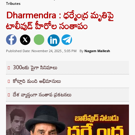
Tributes
Dharmendra : ధర్మేంద్ర మృతిపై
టాలీవుడ్ హీరోల సంతాపం
Published Date :November 24, 2025 ,
5:05 PM
By
Nagam Mallesh
300లకు పైగా సినిమాలు
కోట్లాది మంది అభిమానులు
దేశ వ్యాప్తంగా సంతాప ప్రకటనలు