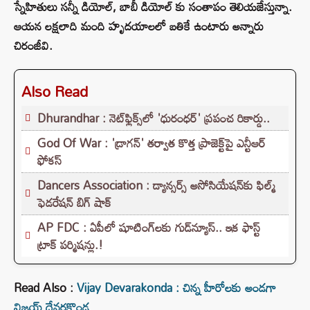
స్నేహితులు సన్నీ డియోల్, బాబీ డియోల్ కు సంతాపం తెలియజేస్తున్నా.
ఆయన లక్షలాది మంది హృదయాలలో బతికే ఉంటారు అన్నారు
చిరంజీవి.
Also Read
Dhurandhar : నెట్‌ఫ్లిక్స్‌లో 'ధురంధర్' ప్రపంచ రికార్డు..
God Of War : 'డ్రాగన్' తర్వాత కొత్త ప్రాజెక్ట్‌పై ఎన్టీఆర్
ఫోకస్
Dancers Association : డ్యాన్సర్స్ అసోసియేషన్‌కు ఫిల్మ్
ఫెడరేషన్ బిగ్ షాక్
AP FDC : ఏపీలో షూటింగ్‌లకు గుడ్‌న్యూస్.. ఇక ఫాస్ట్
ట్రాక్ పర్మిషన్లు.!
Read Also :
Vijay Devarakonda : చిన్న హీరోలకు అండగా
విజయ్ దేవరకొండ