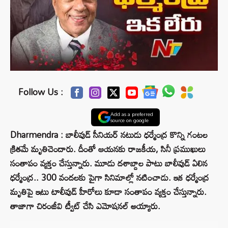
Follow Us :
Add as a preferred
source on google
Dharmendra : బాలీవుడ్ సీనియర్ నటుడు ధర్మేంద్ర కొన్ని గంటల
క్రితమే మృతిచెందారు. దీంతో ఆయనకు రాజకీయ, సినీ ప్రముఖులు
సంతాపం వ్యక్తం చేస్తున్నారు. మూడు దశాబ్దాల పాటు బాలీవుడ్ ఏలిన
ధర్మేంద్ర.. 300 వందలకు పైగా సినిమాల్లో నటించాడు. ఇక ధర్మేంద్ర
మృతిపై ఇటు టాలీవుడ్ హీరోలు కూడా సంతాపం వ్యక్తం చేస్తున్నారు.
తాజాగా చిరంజీవి ట్వీట్ చేసి ఎమోషనల్ అయ్యారు.