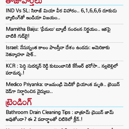
తాజావార్తలు
IND Vs SL: సిరాజ్ మియా వీర విహారం.. 6,1,6,6,6 దూకుడు
బ్యాటింగ్‌తో ఇండియా విజయం..
Mamitha Baiju: ‘ప్రేమలు’ బ్యూటీ సంచలన నిర్ణయం.. ఇకపై
వాటికి గుడ్‌బై!
Israel: నేనున్నంత కాలం పాలస్తీనా దేశం ఉండదు: అమెరికాకు
నెతన్యాహూ షాక్..
KCR : పెద్ది సుదర్శన్ రెడ్డి కుటుంబానికి కేసీఆర్ భరోసా.. నల్లబెల్లిలో
పరామర్శ.!
Medico Priyanka: రాజమండ్రి మెడికో ప్రియాంక మృతి.. బ్రెయిన్
డెడ్‌గా నిర్ధారించిన వైద్యులు..
ట్రెండింగ్‌
Bathroom Drain Cleaning Tips : బాత్రూమ్ డ్రెయిన్ జామ్
అవుతోందా? ఈ 2 పదార్థాలతో చిటికెలో క్లీన్.!