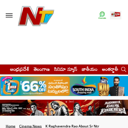
ఆంధ్రప్రదేశ్
తెలంగాణ
సినిమా న్యూస్
జాతీయం
అంతర్జాతీయం
Home
Cinema News
K Raghavendra Rao About Sr Ntr