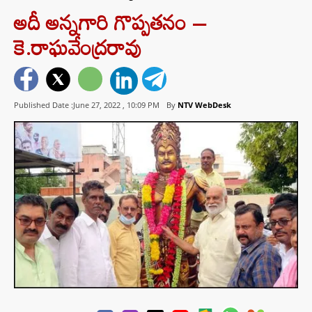
అదీ అన్నగారి గొప్పతనం –
కె.రాఘవేంద్రరావు
Published Date :June 27, 2022 ,
10:09 PM
By
NTV WebDesk