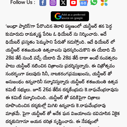
Follow Us :
Add as a preferred
source on google
‘ఆంధ్రా ప్యారిస్’గా పేరొందిన తెనాలి పట్టణంలో యన్టీఆర్ తన పెద్ద
కుమారుడు రామకృష్ణ పేరిట ఓ థియేటర్ ను నిర్మించారు. అదే
థియేటర్ ప్రస్తుతం పెమ్మసాని పేరుతో నడుస్తోంది. ఇదే థియేటర్ లో
యన్టీఆర్ శతజయంతి ఉత్సవాలను పురస్కరించుకొని ఈ యేడాది మే
28వ తేదీ నుండి వచ్చే యేడాది మే 28వ తేదీ దాకా అంటే సంవత్సరం
పాటు యన్టీఆర్ నటించిన చిత్రాలను ప్రదర్శిస్తున్నారు. ఈ చిత్రోత్సవం
సందర్భంగా పలువురు సినీ, నాటకరంగప్రముఖులను, యన్టీఆర్ తో
అనుబంధం ఉన్నవారినీ సన్మానిస్తున్నారు యన్టీఆర్ శతజయంతి ఉత్సవ
కమిటీ సభ్యులు. జూన్ 26వ తేదీన దర్శకేంద్రుడు కె.రాఘవేంద్రరావును
ఈ కమిటీ సన్మానించింది. యన్టీఆర్ తో పదికిపైగా చిత్రాలు
రూపొందించిన దర్శకుల్లో మిగిలి ఉన్నవారు కె.రాఘవేంద్రరావు
మాత్రమే. పైగా యన్టీఆర్ తో అనేక ఘన విజయాలను చవిచూసిన ఏకైక
దర్శకునిగానూ ఆయన చరిత్ర సృష్టించారు. ఈ నేపథ్యంలో