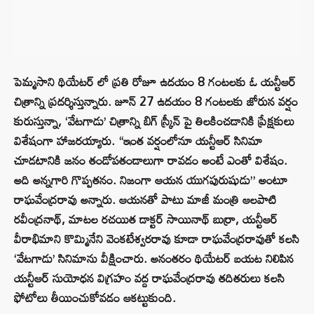
పెమ్మసాని థియేటర్ లో ప్రతి రోజూ ఉదయం 8 గంటలకు ఓ యన్టీఆర్
చిత్రాన్ని ప్రదర్శిస్తున్నారు. జూన్ 27 ఉదయం 8 గంటలకు జోరున వర్షం
కురుస్తున్నా, ‘వేటగాడు’ చిత్రాన్ని బిగ్ స్క్రీన్ పై తిలకించడానికి ప్రేక్షకులు
విశేషంగా హాజరయ్యారు. “ఇంత వర్షంలోనూ యన్టీఆర్ సినిమా
చూడటానికి జనం తండోపతండాలుగా రావడం అంటే ఎంతో విశేషం.
అది అన్నగారి గొప్పతనం. నిజంగా ఆయన యుగపురుషుడు” అంటూ
రాఘవేంద్రరావు అన్నారు. ఆయనతో పాటు మాజీ మంత్రి ఆలపాటి
రవీంద్రనాథ్, మాటల రచయిత డాక్టర్ సాయినాథ్ బుర్రా, యన్టీఆర్
వీరాభిమాని కొమ్మినేని వెంకటేశ్వరరావు కూడా రాఘవేంద్రరావుతో కలసి
‘వేటగాడు’ సినిమాను వీక్షించారు. అనంతరం థియేటర్ బయట నిలిపిన
యన్టీఆర్ సుయోధన విగ్రహం వద్ద రాఘవేంద్రరావు తదితరులు కలసి
ఫోటోలు తీయించుకోవడం ఆకట్టుకుంది.