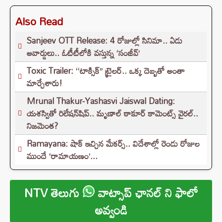
Also Read
Sanjeev OTT Release: 4 రోజుల్లో సినిమా.. ఏడు
అవార్డులు.. ఓటీటీలోకి వస్తున్న ‘సంజీవ్’
Toxic Trailer: ‘‘టాక్సిక్’’ ట్రైలర్.. ఒక్క దెబ్బతో అంతా
మార్చేశారు!
Mrunal Thakur-Yashasvi Jaiswal Dating:
యశస్వితో రిలేషన్‌షిప్.. మృణాల్ ఠాకూర్ కామెంట్స్ వైరల్..
నిజమెంత?
Ramayana: షాక్ ఇచ్చిన మేకర్స్.. విదేశాల్లో రెండు రోజుల
ముందే ‘రామాయణం’...
NTV తెలుగు
వాట్సాప్ ఛానల్ ని ఫాలో
అవ్వండి