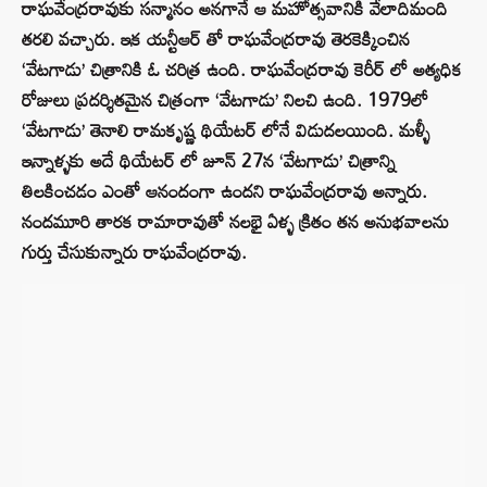
రాఘవేంద్రరావుకు సన్మానం అనగానే ఆ మహోత్సవానికి వేలాదిమంది
తరలి వచ్చారు. ఇక యన్టీఆర్ తో రాఘవేంద్రరావు తెరకెక్కించిన
‘వేటగాడు’ చిత్రానికి ఓ చరిత్ర ఉంది. రాఘవేంద్రరావు కెరీర్ లో అత్యధిక
రోజులు ప్రదర్శితమైన చిత్రంగా ‘వేటగాడు’ నిలచి ఉంది. 1979లో
‘వేటగాడు’ తెనాలి రామకృష్ణ థియేటర్ లోనే విడుదలయింది. మళ్ళీ
ఇన్నాళ్ళకు అదే థియేటర్ లో జూన్ 27న ‘వేటగాడు’ చిత్రాన్ని
తిలకించడం ఎంతో ఆనందంగా ఉందని రాఘవేంద్రరావు అన్నారు.
నందమూరి తారక రామారావుతో నలభై ఏళ్ళ క్రితం తన అనుభవాలను
గుర్తు చేసుకున్నారు రాఘవేంద్రరావు.