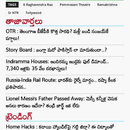
TAGS
K Raghavendra Rao
Pemmasani Theatre
Ramakrishna
Sr NTR
Tollywood
తాజావార్తలు
OTR : తెలంగాణ బీజేపీకి కొత్త సారథి? మళ్లీ బండి సంజయ్‌కే
పగ్గాలు!
Story Board : బంగ్లా మరో పాకిస్తాన్ లా మారుతుందా..?
Indiramma Houses: ఇందిరమ్మ ఇండ్లకు ఫుల్ డిమాండ్..
7,340 ఇళ్లకు 35 వేల దరఖాస్తులు!
Russia-India Rail Route: భారత్‌కు రైల్వే మార్గం.. రష్యా కీలక
ప్రతిపాదన..
Lionel Messi’s Father Passed Away: మెస్సీ కన్నీళ్ల వెనుక
అసలు కారణం ఇదేనా? తండ్రి జార్జ్ ఇక లేరు
ట్రెండింగ్‌
Home Hacks : కడాయి హ్యాండిల్‌పై గట్టి జిడ్డా? ఈ చిట్కాలతో