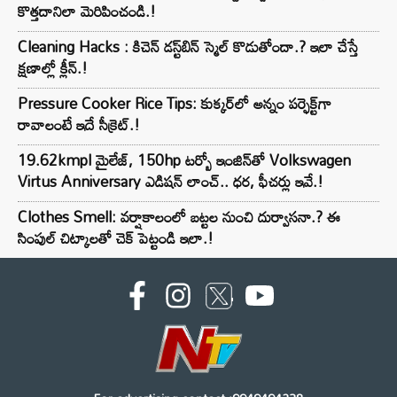
కొత్తదానిలా మెరిపించండి.!
Cleaning Hacks : కిచెన్ డస్ట్‌బిన్ స్మెల్ కొడుతోందా.? ఇలా చేస్తే
క్షణాల్లో క్లీన్.!
Pressure Cooker Rice Tips: కుక్కర్‌లో అన్నం పర్ఫెక్ట్‌గా
రావాలంటే ఇదే సీక్రెట్.!
19.62kmpl మైలేజ్, 150hp టర్బో ఇంజిన్‌తో Volkswagen
Virtus Anniversary ఎడిషన్ లాంచ్.. ధర, ఫీచర్లు ఇవే.!
Clothes Smell: వర్షాకాలంలో బట్టల నుంచి దుర్వాసనా.? ఈ
సింపుల్ చిట్కాలతో చెక్ పెట్టండి ఇలా.!