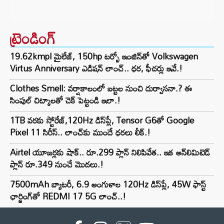
ట్రెండింగ్‌
19.62kmpl మైలేజ్, 150hp టర్బో ఇంజిన్‌తో Volkswagen
Virtus Anniversary ఎడిషన్ లాంచ్.. ధర, ఫీచర్లు ఇవే.!
Clothes Smell: వర్షాకాలంలో బట్టల నుంచి దుర్వాసనా.? ఈ
సింపుల్ చిట్కాలతో చెక్ పెట్టండి ఇలా.!
1TB వరకు స్టోరేజ్,120Hz డిస్‌ప్లే, Tensor G6తో Google
Pixel 11 సిరీస్.. లాంచ్⁭కు ముందే ధరలు లీక్.!
Airtel యూజర్లకు షాక్.. రూ.299 ప్లాన్ నిలిపివేత.. ఇక అన్‌లిమిటెడ్
ప్లాన్ రూ.349 నుంచే మొదలు.!
7500mAh బ్యాటరీ, 6.9 అంగుళాల 120Hz డిస్‌ప్లే, 45W ఫాస్ట్
ఛార్జింగ్‌తో REDMI 17 5G లాంచ్..!