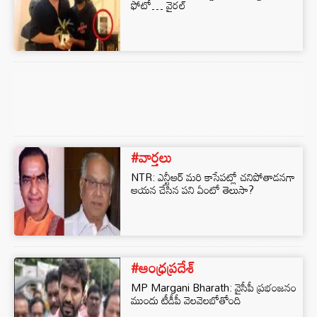
ఫోటో… వైరల్
#వార్తలు
NTR: ఎన్టీఆర్ మరి కాసేపట్లో చనిపోతాడనగా
ఆయన చేసిన పని ఏంటో తెలుసా?
#ఆంధ్రప్రదేశ్
MP Margani Bharath: వైసీపీ ప్రభంజనం
ముందు టీడీపీ వెలవెలబోతోంది