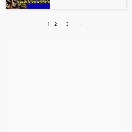
1
2
3
→