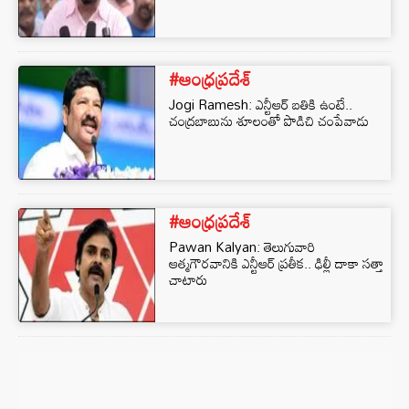
#ఆంధ్రప్రదేశ్
Jogi Ramesh: ఎన్టీఆర్ బతికి ఉంటే..
చంద్రబాబును శూలంతో పొడిచి చంపేవాడు
#ఆంధ్రప్రదేశ్
Pawan Kalyan: తెలుగువారి
ఆత్మగౌరవానికి ఎన్టీఆర్ ప్రతీక.. ఢిల్లీ దాకా సత్తా
చాటారు