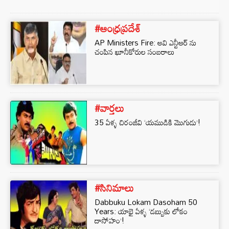
#ఆంధ్రప్రదేశ్
AP Ministers Fire: అవి ఎన్టీఆర్ ను
చంపిన ఖూనీకోరుల సంబరాలు
#వార్తలు
35 ఏళ్ళ చిరంజీవి ‘యముడికి మొగుడు’!
#సినిమాలు
Dabbuku Lokam Dasoham 50
Years: యాభై ఏళ్ళ ‘డబ్బుకు లోకం
దాసోహం’!