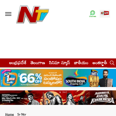
ఆంధ్రప్రదేశ్
తెలంగాణ
సినిమా న్యూస్
జాతీయం
అంతర్జాతీయం
Home
Sr Ntr