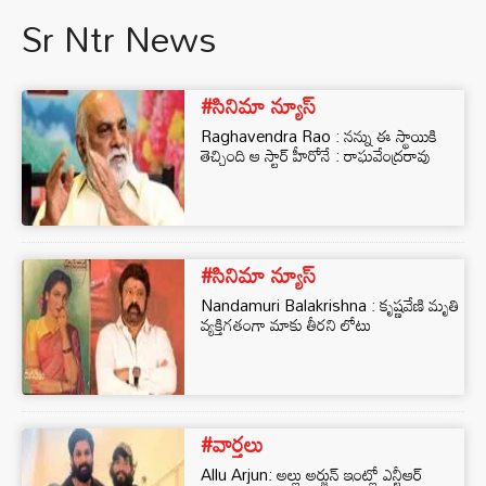
Sr Ntr News
#సినిమా న్యూస్
Raghavendra Rao : నన్ను ఈ స్థాయికి
తెచ్చింది ఆ స్టార్ హీరోనే : రాఘవేంద్రరావు
#సినిమా న్యూస్
Nandamuri Balakrishna : కృష్ణవేణి మృతి
వ్యక్తిగతంగా మాకు తీరని లోటు
#వార్తలు
Allu Arjun: అల్లు అర్జున్ ఇంట్లో ఎన్టీఆర్