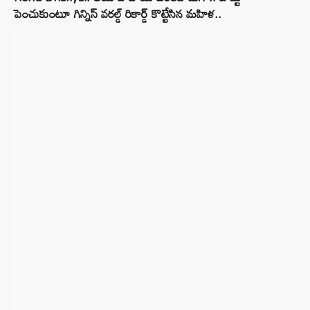
పెంచుకుంటూ గిన్నిస్ వరల్డ్ రికార్డ్ కొట్టేసిన మహిళ..