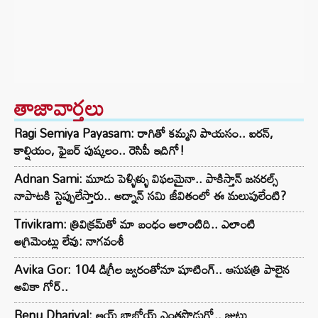
తాజావార్తలు
Ragi Semiya Payasam: రాగితో కమ్మని పాయసం.. ఐరన్,
కాల్షియం, ఫైబర్ పుష్కలం.. రెసిపీ ఇదిగో!
Adnan Sami: మూడు పెళ్ళిళ్ళు విఫలమైనా.. పాకిస్తాన్ జనరల్స్
నాపాటకి స్టెప్పులేస్తారు.. అద్నాన్ సమి జీవితంలో ఈ మలుపులేంటి?
Trivikram: త్రివిక్రమ్‌తో మా బంధం అలాంటిది.. ఎలాంటి
అగ్రిమెంట్లు లేవు: నాగవంశీ
Avika Gor: 104 డిగ్రీల జ్వరంతోనూ షూటింగ్.. ఆసుపత్రి పాలైన
అవికా గోర్..
Renu Dhariyal: అయ్ బాబోయ్ ఎంతపొడుగో.. జుట్టు