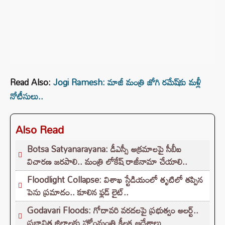
Read Also:
Jogi Ramesh: మాజీ మంత్రి జోగి రమేష్‌కు మళ్లీ
నోటీసులు..
Also Read
Botsa Satyanarayana: డీఎస్సీ అక్రమాలపై సీబీఐ
విచారణ జరపాలి.. మంత్రి లోకేష్ రాజీనామా చేయాలి..
Floodlight Collapse: విశాఖ స్టేడియంలో తృటిలో తప్పిన
పెను ప్రమాదం.. కూలిన ఫ్లడ్ లైట్..
Godavari Floods: గోదావరి వరదలపై ప్రభుత్వం అలర్ట్..
ప్రభావిత జిల్లాలకు హోంమంత్రి కీలక ఆదేశాలు