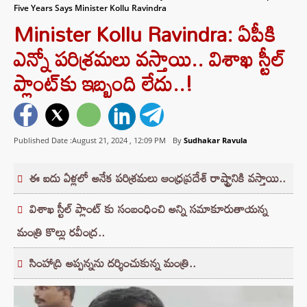
Five Years Says Minister Kollu Ravindra
Minister Kollu Ravindra: ఏపీకి
ఎన్నో పరిశ్రమలు వస్తాయి.. విశాఖ స్టీల్‌
ప్లాంట్‌కు ఇబ్బంది లేదు..!
Published Date :August 21, 2024 ,
12:09 PM
By
Sudhakar Ravula
ఈ ఐదు ఏళ్లలో అనేక పరిశ్రమలు ఆంధ్రప్రదేశ్‌ రాష్ట్రానికి వస్తాయి..
విశాఖ స్టీల్ ప్లాంట్ కు సంబంధించి అన్ని సమాకూరుతాయన్న
మంత్రి కొల్లు రవీంద్ర..
సింహాద్రి అప్పన్నను దర్శించుకున్న మంత్రి..