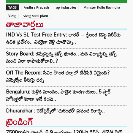
TAGS
Andhra Pradesh
ap industries
Minister Kollu Ravindra
Vizag
vizag steel plant
తాజావార్తలు
IND Vs SL Test Free Entry: భారత్ – శ్రీలంక టెస్టు సిరీస్‌కు
ఉచిత ప్రవేశం.. ఎవరైనా వెళ్లి చూడొచ్చు..
Story Board: కమ్మేస్తున్న డ్రగ్స్ భూతం.. మన విద్యార్థుల్ని డ్రగ్స్
నుంచి ఎలా కాపాడుకోవాలి..?
Off The Record: సీఎం సొంత జిల్లాలో టీడీపీకి ఏమైంది?
ఎమ్మెల్యేల తీరుపై చర్చ
Bengaluru: కుళ్లిన మాంసం, పాడైన కూరగాయలు..5-స్టార్
హోటళ్లలో కూడా అదే కంపు..
Dhurandhar : నెట్‌ఫ్లిక్స్‌లో ‘ధురంధర్’ ప్రపంచ రికార్డు..
ట్రెండింగ్‌
7500mAh బ్యాటరీ, 6.9 అంగుళాల 120Hz డిస్‌ప్లే, 45W ఫాస్ట్