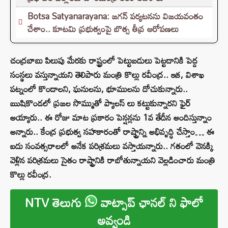
Botsa Satyanarayana: జగన్ పర్యటనను విజయవంతం
చేశాం.. కూటమి ప్రభుత్వంపై బొత్స తీవ్ర ఆరోపణలు
చంద్రబాబు పిలుపు మేరకు రాష్ట్రంలో పెట్టుబడులు పెట్టడానికి పెద్ద
సంస్థలు వస్తున్నాయని తెలిపారు మంత్రి కొల్లు రవీంద్ర.. ఇక, విశాఖ
పట్నంలో కొండాలని, ఘనులను, భూములను దోచుకున్నారు..
ఋషికొండలో ప్రజల సొమ్ముతో ప్యాలస్ లు కట్టుకున్నారని ఫైర్‌
అయ్యారు.. ఈ రోజు మాట ప్రకారం పెన్షన్లను 1వ తేదీన అందిస్తున్నాం
అన్నారు.. కేంద్ర ప్రభుత్వ సహకారంతో రాష్ట్రాన్ని అభివృద్ధి చేస్తాం… ఈ
ఐదు సంవత్సరాలలో అనేక పరిశ్రమలు వస్తాయన్నారు.. గతంలో వెనక్కి
వెళ్లిన పరిశ్రమలు సైతం రాష్ట్రానికి రాబోతున్నాయని వెల్లడించారు మంత్రి
కొల్లు రవీంద్ర.
NTV తెలుగు
వాట్సాప్ ఛానల్ ని ఫాలో
అవ్వండి