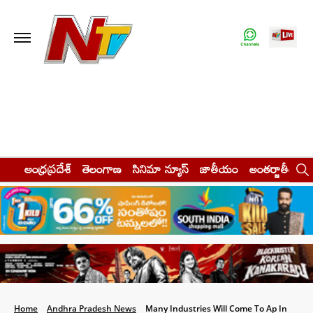
ఆంధ్రప్రదేశ్
తెలంగాణ
సినిమా న్యూస్
జాతీయం
అంతర్జాతీయం
Home
Andhra Pradesh News
Many Industries Will Come To Ap In