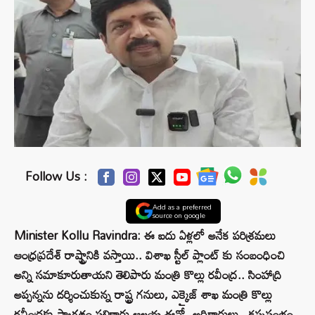
Follow Us :
Add as a preferred
source on google
Minister Kollu Ravindra: ఈ ఐదు ఏళ్లలో అనేక పరిశ్రమలు
ఆంధ్రప్రదేశ్‌ రాష్ట్రానికి వస్తాయి.. విశాఖ స్టీల్ ప్లాంట్ కు సంబంధించి
అన్ని సమాకూరుతాయని తెలిపారు మంత్రి కొల్లు రవీంద్ర.. సింహాద్రి
అప్పన్నను దర్శించుకున్న రాష్ట్ర గనులు, ఎక్కైజ్‌ శాఖ మంత్రి కొల్లు
రవీంద్రకు స్వాగతం పలికారు ఆలయ ఈవో, అధికారులు.. కప్పస్తంభం