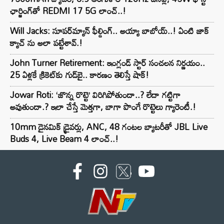
ఛార్జింగ్‌తో REDMI 17 5G లాంచ్..!
Will Jacks: సూపర్‌మ్యాన్ ఫీల్డింగ్.. అయ్యా బాబోయ్..! ఏంటి జాక్
క్యాచ్ ను అలా పట్టేశావ్.!
John Turner Retirement: ఇంగ్లండ్ స్టార్ సంచలన నిర్ణయం..
25 ఏళ్లకే క్రికెట్‌కు గుడ్‌బై.. కారణం తెలిస్తే షాక్!
Jowar Roti: ‘జొన్న రొట్టె’ విరిగిపోతుందా..? లేదా గట్టిగా
అవుతుందా.? ఇలా చేస్తే మెత్తగా, బాగా పొంగే రొట్టెలు గ్యారెంటీ.!
10mm డైనమిక్ డ్రైవర్లు, ANC, 48 గంటల బ్యాటరీతో JBL Live
Buds 4, Live Beam 4 లాంచ్..!