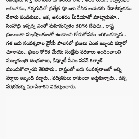
ఆలింగనం, గర్భగుడిలో ప్రత్యేక పూజలు చేసిన ఆయనకు వేదాశీర్వచనం
చేశారు పండితులు.. ఇక, అనంతరం మీడియాతో మాట్లాడుతూ..
సింహాద్రి అప్పన్న ఎంతో మహిమన్వితం కలిగిన దేవుడు.. రాష్ట్ర
ప్రజలంతా సుఖషాంతులతో ఉండాలని కోరుకోవడం జరిగిందన్నారు..
గత ఐదు సంవత్సరాల వైసీపీ పాలనలో ప్రజలు ఎంత ఇబ్బంది పడ్డారో
చూశాము.. ప్రజల కోరిక మేరకు సంక్షేమ పథకాలు అందించాలని
ముఖ్యమంత్రి చంద్రబాబు, డిప్యూటీ సీఎం పవన్ కల్యాణ్
ముందుకొచ్చారని తెలిపారు.. రాష్ట్రంలో ఐదు సంవత్సరాలలో అన్ని
వర్గాలు ఇబ్బంది పడ్డారు.. పరిశ్రమలు రాకుండా అడ్డుకున్నారు.. ఉన్న
పరిశ్రమల్ని మూసేశారని విమర్శించారు.