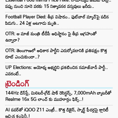
పప్పు నుంచి నూనె వరకు 15 నిత్యావసర వస్తువులు ఖరీదు..
Football Player Died: తీవ్ర విషాదం.. ఫుట్‌బాల్ మ్యాచ్‌పై పడిన
పిడుగు.. 24 ఏళ్ల ఆటగాడు మృతి..
OTR: ఆ మాజీ మంత్రి టీడీపీ అధిష్టానం పై తీవ్ర ఆగ్రహంతో
ఉన్నారా?
OTR: తెలంగాణలో అధికార పార్టీని ఎదుర్కోవడానికి ప్రతిపక్షం కొత్త
రూట్‌ ఎంచుకుందా..?
UP Elections: అయోధ్య అభ్యర్థిని ప్రకటించిన సమాజ్‌వాదీ పార్టీ..
ఎవరంటే..
ట్రెండింగ్‌
144Hz డిస్‌ప్లే, మిలిటరీ-గ్రేడ్ షాక్ రెసిస్టన్స్, 7,000mAh బ్యాటరీతో
Realme 16x 5G లాంచ్ కు ముహూర్తం ఫిక్స్..!
AI పవర్‌తో iQOO Z11 ఎంట్రీ.. కొత్త డిజైన్, స్మార్ట్ ఫీచర్లపై క్లారిటీ
ఇచ్చిన కంపెనీ.!