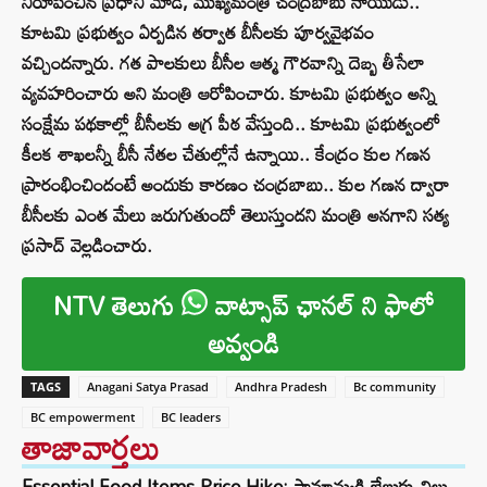
నిరూపించిన ప్రధాని మోడీ, ముఖ్యమంత్రి చంద్రబాబు నాయుడు..
కూటమి ప్రభుత్వం ఏర్పడిన తర్వాత బీసీలకు పూర్వవైభవం
వచ్చిందన్నారు. గత పాలకులు బీసీల ఆత్మ గౌరవాన్ని దెబ్బ తీసేలా
వ్యవహరించారు అని మంత్రి ఆరోపించారు. కూటమి ప్రభుత్వం అన్ని
సంక్షేమ పథకాల్లో బీసీలకు అగ్ర పీఠ వేస్తుంది.. కూటమి ప్రభుత్వంలో
కీలక శాఖలన్నీ బీసీ నేతల చేతుల్లోనే ఉన్నాయి‌‌.. కేంద్రం కుల గణన
ప్రారంభించిందంటే అందుకు కారణం చంద్రబాబు.. కుల గణన ద్వారా
బీసీలకు ఎంత మేలు జరుగుతుందో తెలుస్తుందని మంత్రి అనగాని సత్య
ప్రసాద్ వెల్లడించారు.
NTV తెలుగు
వాట్సాప్ ఛానల్ ని ఫాలో
అవ్వండి
TAGS
Anagani Satya Prasad
Andhra Pradesh
Bc community
BC empowerment
BC leaders
తాజావార్తలు
Essential Food Items Price Hike: సామాన్యుడి జేబుకు చిల్లు..