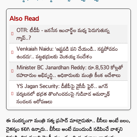
Also Read
OTR: టీడీపీ - జనసేన ఇంచార్జ్‌ల మధ్య పెరుగుతున్న
గ్యాప్..?
Venkaiah Naidu: ‘ఇష్టపడి పని చేయండి.. నష్టపోవడం
ఉండదు’.. పట్టభద్రులకు వెంకయ్య సందేశం
Minister BC Janardhan Reddy: రూ.8,530 కోట్లతో
రహదారుల అభివృద్ధి.. అధికారులకు మంత్రి కీలక ఆదేశాలు
YS Jagan Security: డీజీపీపై వైసీపీ ఫైర్.. జగన్
పర్యటనలో భద్రత తొలగించడంపై గుడివాడ అమర్నాథ్
సంచలన ఆరోపణలు
ఈ సందర్భంగా మంత్రి సత్య ప్రసాద్ మాట్లాడుతూ.. బీసీలు అంటే బలం,
చైతన్యం కలిగి ఉన్నారు.. బీసీలు అంటే ముందుండి నడిపించే వాళ్ళని