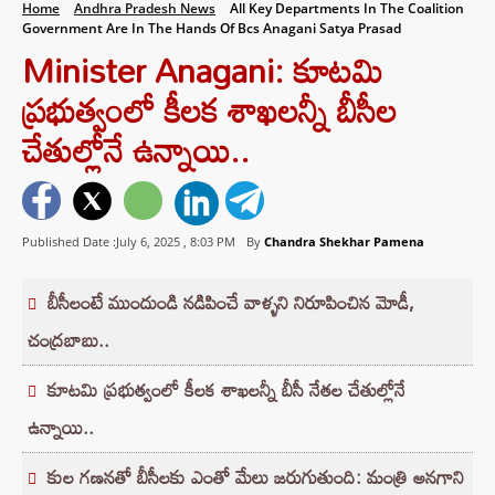
Home
Andhra Pradesh News
All Key Departments In The Coalition
Government Are In The Hands Of Bcs Anagani Satya Prasad
Minister Anagani: కూటమి
ప్రభుత్వంలో కీలక శాఖలన్నీ బీసీల
చేతుల్లోనే ఉన్నాయి‌‌..
Published Date :July 6, 2025 ,
8:03 PM
By
Chandra Shekhar Pamena
బీసీలంటే ముందుండి నడిపించే వాళ్ళని నిరూపించిన మోడీ,
చంద్రబాబు..
కూటమి ప్రభుత్వంలో కీలక శాఖలన్నీ బీసీ నేతల చేతుల్లోనే
ఉన్నాయి‌‌..
కుల గణనతో బీసీలకు ఎంతో మేలు జరుగుతుంది: మంత్రి అనగాని