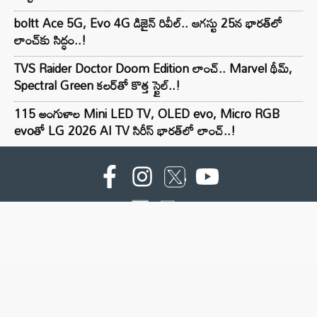
boltt Ace 5G, Evo 4G డిజైన్ రివీల్.. ఆగస్టు 25న భారత్‌లో
లాంచ్‌కు సిద్ధం..!
TVS Raider Doctor Doom Edition లాంచ్.. Marvel థీమ్,
Spectral Green కలర్‌తో కొత్త స్టైల్..!
115 అంగుళాల Mini LED TV, OLED evo, Micro RGB
evoతో LG 2026 AI TV సిరీస్ భారత్‌లో లాంచ్..!
For advertising contact :9949494238
Email: digital@ntvnetwork.com
Copyright © 2000 - 2026 - NTV