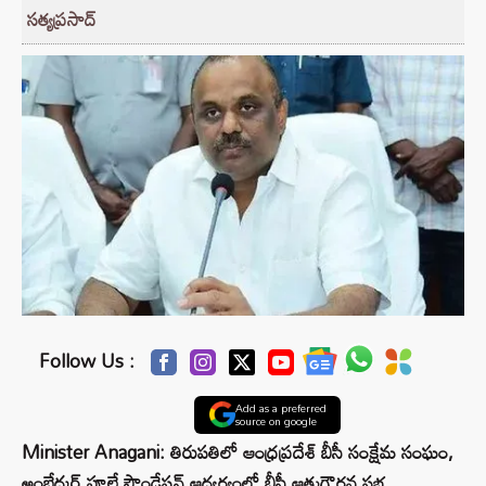
సత్యప్రసాద్
Follow Us :
Add as a preferred
source on google
Minister Anagani: తిరుపతిలో ఆంధ్రప్రదేశ్ బీసీ సంక్షేమ సంఘం,
అంబేద్కర్ పూలే ఫౌండేషన్ ఆధ్వర్యంలో బీసీ ఆత్మగౌరవ సభ