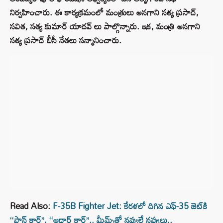
నిర్వహించారు. ఈ కార్యక్రమంలో మంత్రులు అనగాని సత్య ప్రసాద్,
సవిత, సత్య కుమార్ యాదవ్ లు పాల్గొన్నారు. ఇక, మంత్రి అనగాని
సత్య ప్రసాద్ బీసీ నేతలు సన్మానించారు.
Read Also:
F-35B Fighter Jet: కేరళలో దిగిన ఎఫ్-35 జె‌ట్‌కి
‘‘పాన్ కార్డ్’’, ‘‘ఆధార్ కార్డ్’’.. మీమ్స్‌తో నవ్వులే నవ్వులు..