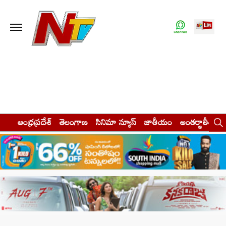
ఆంధ్రప్రదేశ్
తెలంగాణ
సినిమా న్యూస్
జాతీయం
అంతర్జాతీయం