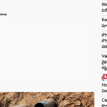
Wo
దిన
bDesk
Kee
షూటి
iP
iP
వర
Va
వైభ
నష్
ట్
Hom
చిట
Cle
కొడ