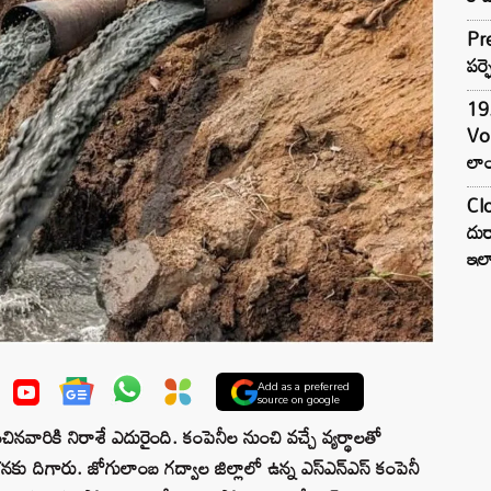
Pre
పర్ఫ
19.
Vo
లాం
Clo
దుర
ఇల
Add as a preferred
source on google
ినవారికి నిరాశే ఎదురైంది. కంపెనీల నుంచి వచ్చే వ్యర్థాలతో
నకు దిగారు. జోగులాంబ గద్వాల జిల్లాలో ఉన్న ఎస్ఎన్ఎస్ కంపెనీ