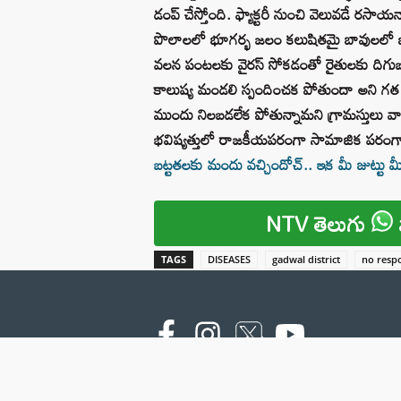
డంప్ చేస్తోంది. ఫ్యాక్టరీ నుంచి వెలువడే ర
పొలాలలో భూగర్భ జలం కలుషితమై బావులలో బో
వలన పంటలకు వైరస్ సోకడంతో రైతులకు దిగుబడి
కాలుష్య మండలి స్పందించక పోతుందా అని గత 
ముందు నిలబడలేక పోతున్నామని గ్రామస్తులు
భవిష్యత్తులో రాజకీయపరంగా సామాజిక పరంగా తమ
బట్టతలకు మందు వచ్చిందోచ్.. ఇక మీ జుట్టు 
NTV తెలుగు
TAGS
DISEASES
gadwal district
no resp
Copyright © 2000 - 2026 - NTV