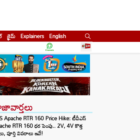
ల్
క్రైమ్
Explainers
English
ాజావార్తలు
S Apache RTR 160 Price Hike: టీవీఎస్
ache RTR 160 ధర పెంపు.. 2V, 4V కొత్త
ు, పూర్తి వివరాలు ఇవే!