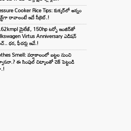
ssure Cooker Rice Tips: కుక్కర్‌లో అన్నం
ెక్ట్‌గా రావాలంటే ఇదే సీక్రెట్.!
62kmpl మైలేజ్, 150hp టర్బో ఇంజిన్‌తో
lkswagen Virtus Anniversary ఎడిషన్
చ్.. ధర, ఫీచర్లు ఇవే.!
thes Smell: వర్షాకాలంలో బట్టల నుంచి
్వాసనా.? ఈ సింపుల్ చిట్కాలతో చెక్ పెట్టండి
ా.!