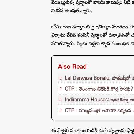
వెదజల్లుతున్న వ్యర్ధాలతో వాయు కాలుష్యం నీటి 
నిరసన తెలుపుతున్నారు.
జోగులాంబ గద్వాల జిల్లా ఇటిక్యాల మండలం జింక
ఏర్పాటు చేసిన కంపెనీ వ్యర్థాలతో దుర్వాసనతో చ
పడుతున్నారు. పిల్లలు పెద్దలు శ్వాస సంబంధిత వ
Also Read
Lal Darwaza Bonalu: పాతబస్తీలో బోన
OTR : తెలంగాణ బీజేపీకి కొత్త సారథి? 
Indiramma Houses: ఇందిరమ్మ ఇండ్ల
OTR : ముఖ్యమంత్రి అమెరికా పర్యటన.
ఈ ఫ్యాక్టరీ నుంచి బయటికి పంపే వ్యర్ధాలను ఫ్