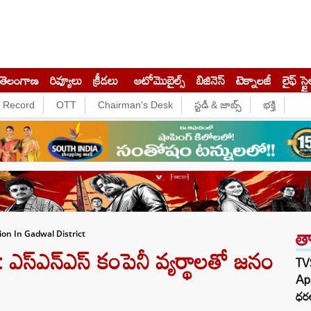
తెలంగాణ
రివ్యూలు
క్రీడలు
ఆటోమొబైల్స్
బిజినెస్‌
టెక్నాలజీ
లైఫ్ స్టై
e Record
OTT
Chairman's Desk
స్టడీ & జాబ్స్
భక్తి
త
ion In Gadwal District
 ఎస్ఎన్ఎస్ కంపెనీ వ్యర్థాలతో జనం
TV
Ap
ధరల