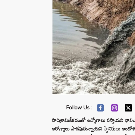
Follow Us :
పారిశ్రామికీకరణతో ఉద్యోగాలు వస్తాయని భావించ
ఆరోగ్యాలు పాడవుతున్నాయని స్థానికులు ఆందోళ