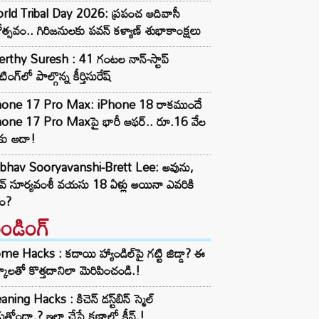
rld Tribal Day 2026: ప్రపంచ ఆదివాసీ
ోత్సవం.. గిరిజనులకు పవన్ కళ్యాణ్ శుభాకాంక్షలు
rthy Suresh : 41 గంటల నాన్-స్టాప్
ంగ్‌లో పాల్గొన్న కీర్తిసురేష్‌
hone 17 Pro Max: iPhone 18 రాకముందే
hone 17 Pro Maxపై భారీ ఆఫర్.. రూ.16 వేల
కు ఆదా!
ibhav Sooryavanshi-Brett Lee: అవును,
వ్ సూర్యవంశీ వయసు 18 ఏళ్లు అయినా ఎవరికి
టం?
రెండింగ్‌
e Hacks : కడాయి హ్యాండిల్‌పై గట్టి జిడ్డా? ఈ
్కాలతో కొత్తదానిలా మెరిపించండి.!
aning Hacks : కిచెన్ డస్ట్‌బిన్ స్మెల్
ుతోందా.? ఇలా చేస్తే క్షణాల్లో క్లీన్.!