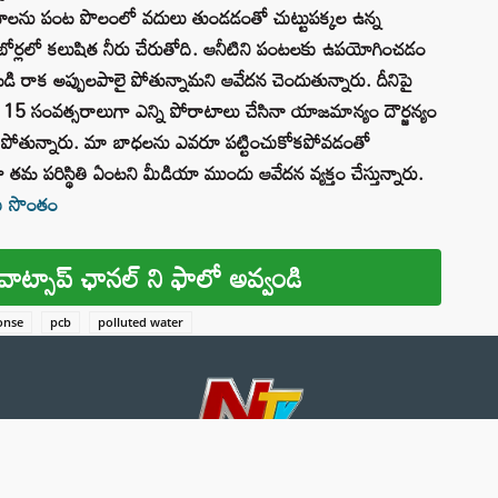
సాయనాలను పంట పొలంలో వదులు తుండడంతో చుట్టుపక్కల ఉన్న
ర్లలో కలుషిత నీరు చేరుతోది. ఆనీటిని పంటలకు ఉపయోగించడం
 రాక అప్పులపాలై పోతున్నామని ఆవేదన చెందుతున్నారు. దీనిపై
15 సంవత్సరాలుగా ఎన్ని పోరాటాలు చేసినా యాజమాన్యం దౌర్జన్యం
 వాపోతున్నారు. మా బాధలను ఎవరూ పట్టించుకోకపోవడంతో
 పరిస్థితి ఏంటని మీడియా ముందు ఆవేదన వ్యక్తం చేస్తున్నారు.
మీ సొంతం
వాట్సాప్ ఛానల్ ని ఫాలో అవ్వండి
onse
pcb
polluted water
About 