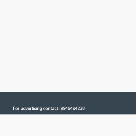
For advertising contact :9949494238
Email: digital@ntvnetwork.com
Us
Contact Us
Privacy Policy
Terms & Conditions