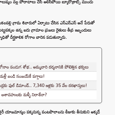
కాలుష్యం వల్ల పోరాటాలు చేసి అలిసిపోయి బ్యూరోక్రాట్స్ ముందు
లపల్లి గ్రామ శివారులో ఏర్పాటు చేసిన ఎస్ఎన్‌ఎస్ అనే పేరుతో
ుట్టుపక్కల ఉన్న ఐదు గ్రామాల ప్రజలు రైతులు తీవ్ర ఇబ్బందులు
్యాధితో దీర్ఘకాలిక రోగాల బారిన పడుతున్నారు.
ాల పండుగ శోభ.. అమ్మవారి దర్శనానికి పోటెత్తిన భక్తులు
మళ్లీ బండి సంజయ్‌కే పగ్గాలు!
కు ఫుల్ డిమాండ్.. 7,340 ఇళ్లకు 35 వేల దరఖాస్తులు!
. ఆశావహులకు మళ్ళీ నిరాశేనా?
యాక్టరీ యాజమాన్యం పక్కనున్న పంటపొలాలను లీజుకు తీసుకుని అక్కడే