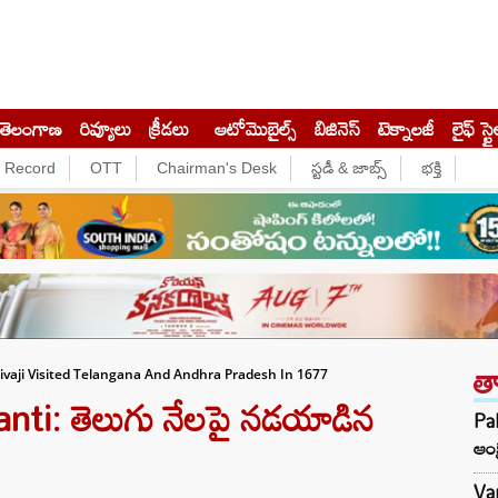
తెలంగాణ
రివ్యూలు
క్రీడలు
ఆటోమొబైల్స్
బిజినెస్‌
టెక్నాలజీ
లైఫ్ స్టై
e Record
OTT
Chairman's Desk
స్టడీ & జాబ్స్
భక్తి
త
ivaji Visited Telangana And Andhra Pradesh In 1677
nti: తెలుగు నేలపై నడయాడిన
Pak
ఆంక
Var