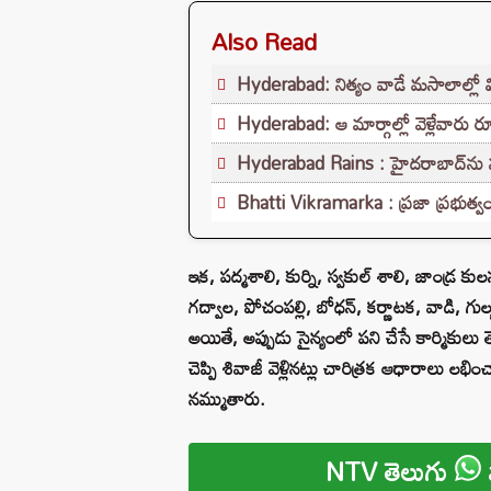
Also Read
Hyderabad: నిత్యం వాడే మసాలాల్లో వ
Hyderabad: ఆ మార్గాల్లో వెళ్లేవారు రూ
Hyderabad Rains : హైదరాబాద్‌ను ముంచ
Bhatti Vikramarka : ప్ర‌జా ప్ర‌భుత్వంల
ఇక, పద్మశాలి, కుర్ని, స్వకుల్‌ శాలి, జాండ్ర 
గద్వాల, పోచంపల్లి, బోధన్‌, కర్ణాటక, వాడి, గుల్
అయితే, అప్పుడు సైన్యంలో పని చేసే కార్మికుల
చెప్పి శివాజీ వెళ్లినట్లు చారిత్రక ఆధారాలు లభ
నమ్ముతారు.
NTV తెలుగు