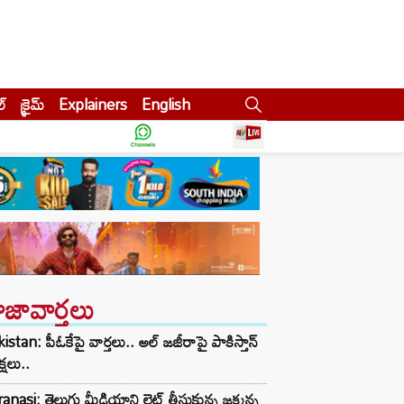
ల్
క్రైమ్
Explainers
English
ాజావార్తలు
istan: పీఓకేపై వార్తలు.. అల్ జజీరాపై పాకిస్తాన్
్షలు..
anasi: తెలుగు మీడియాని లైట్ తీసుకున్న జక్కన్న