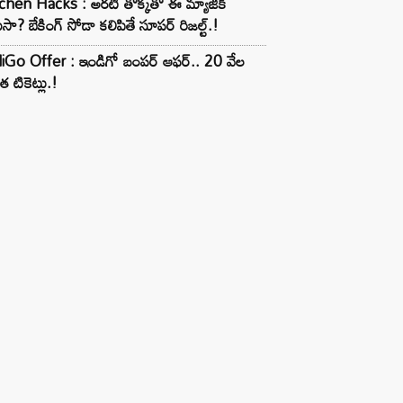
chen Hacks : అరటి తొక్కతో ఈ మ్యాజిక్
ుసా? బేకింగ్ సోడా కలిపితే సూపర్ రిజల్ట్.!
iGo Offer : ఇండిగో బంపర్ ఆఫర్.. 20 వేల
త టికెట్లు.!