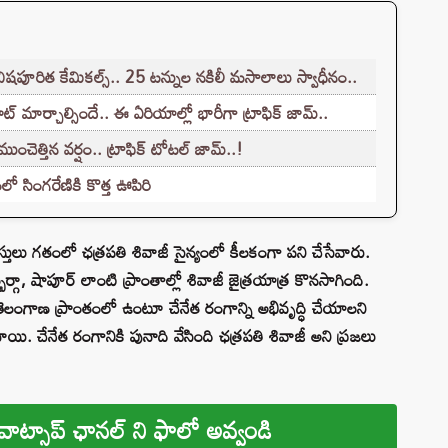
ిషపూరిత కేమికల్స్.. 25 టన్నుల నకిలీ మసాలాలు స్వాధీనం..
ట్ మార్చాల్సిందే.. ఈ ఏరియాల్లో భారీగా ట్రాఫిక్ జామ్..
ెత్తిన వర్షం.. ట్రాఫిక్ టోటల్ జామ్..!
ో సింగ‌రేణికి కొత్త ఊపిరి
కులస్తులు గతంలో ఛత్రపతి శివాజీ సైన్యంలో కీలకంగా పని చేసేవారు.
బర్గా, షాపూర్‌ లాంటి ప్రాంతాల్లో శివాజీ జైత్రయాత్ర కొనసాగింది.
ు తెలంగాణ ప్రాంతంలో ఉంటూ చేనేత రంగాన్ని అభివృద్ధి చేయాలని
ించాయి. చేనేత రంగానికి పునాది వేసింది ఛత్రపతి శివాజీ అని ప్రజలు
వాట్సాప్ ఛానల్ ని ఫాలో అవ్వండి