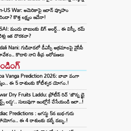
an-US War: అమెరికాపై ఇరాన్ వ్యూహం
ిందా? కొత్త లక్ష్యం ఇదేనా!
AI: మందు బాబులకు బిగ్ అలర్ట్.. ఈ విస్కీ, రమ్
ిళ్లు ఇక దొరకవా?
ali Nani: గుడివాడలో డీఎస్సీ అక్రమాలపై వైసీపీ
వేశం.. కొడాలి నాని తీవ్ర ఆరోపణలు
రెండింగ్‌
ba Vanga Prediction 2026: బాబా వంగా
్యం.. ఈ 5 రాశులకు కోటీశ్వర యోగం.!
ar Dry Fruits Laddu: ప్రోటీన్ రిచ్ ‘జొన్న డ్రై
ూప్ట్స్ లడ్డు’.. సులువుగా ఇంట్లోనే చేసేయండి ఇలా..!
iac Predictions : ఆగస్టు 5న బుధ-గురు
ాయోగం.. ఈ 4 రాశులకు డబ్బే డబ్బు.!