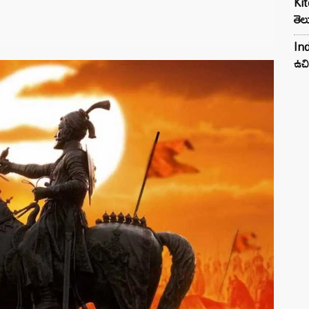
Kit
తెల
Ind
ఉచి