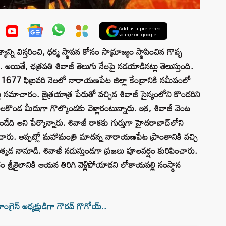
Add as a preferred
source on google
ి విస్తరించి, ధర్మ స్థాపన కోసం సామ్రాజ్యం స్థాపించిన గొప్ప
ితే, ఛత్రపతి శివాజీ తెలుగు నేలపై నడయాడినట్లు తెలుస్తుంది.
ా 1677 ఫిబ్రవరి నెలలో నారాయణపేట జిల్లా కేంద్రానికి సమీపంలో
్లు సమాచారం. జైత్రయాత్ర పేరుతో వచ్చిన శివాజీ సైన్యంలోని కొందరిని
ోయిలకొండ మీదుగా గొల్కొండకు వెళ్లారంటున్నారు. ఇక, శివాజీ వెంట
డేది అని పేర్కొన్నారు. శివాజీ రాకకు గుర్తుగా హైదరాబాద్‌లోని
్మించారు. అప్పట్లో మహామంత్రి మాదన్న నారాయణపేట ప్రాంతానికి వచ్చి
అక్కడ నానూడి. శివాజీ నడుస్తుండగా ప్రజలు పూలవర్షం కురిపించారు.
రీశైలానికి ఆయన తిరిగి వెళ్లిపోయాడని లోకాయపల్లి సంస్థాన
రెస్ అధ్యక్షుడిగా గౌరవ్ గొగోయ్‌..