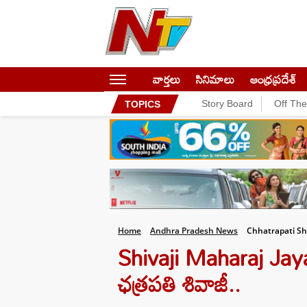
వార్తలు
సినిమాలు
ఆంధ్రప్రదేశ్
Story Board
Off Th
TOPICS
Home
Andhra Pradesh News
Chhatrapati Sh
Shivaji Maharaj Jaya
ఛత్రపతి శివాజీ..