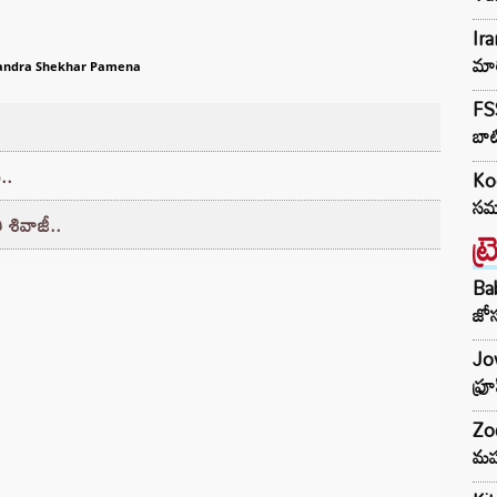
Ir
మార
andra Shekhar Pamena
FSS
బాట
..
Kod
సమా
 శివాజీ..
ట్
Ba
జోస
Jow
ఫ్ర
Zod
మహ