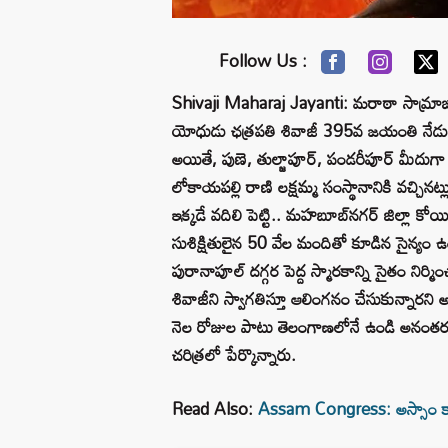
Follow Us :
Shivaji Maharaj Jayanti: మరాఠా సామ్రాజ్యాన్న
యోధుడు ఛత్రపతి శివాజీ 395వ జయంతి నేడు. అయ
అయితే, పుణె, తుల్జాపూర్‌, పండరీపూర్‌ మీదుగ
లోకాయపల్లి రాణి లక్షమ్మ సంస్థానానికి వచ్చినట
ఇక్కడే వదిలి పెట్టి.. మహబూబ్‌నగర్‌ జిల్లా క
సుశిక్షితులైన 50 వేల మందితో కూడిన సైన్యం ఉం
పురానాపూల్‌ దగ్గర పెద్ద స్మారకాన్ని సైతం నిర
శివాజీని స్వాగతిస్తూ ఆలింగనం చేసుకున్నారని 
నెల రోజుల పాటు తెలంగాణలోనే ఉండి అనంతరం శ్
చరిత్రలో పేర్కొన్నారు.
Read Also:
Assam Congress: అస్సాం కాంగ్