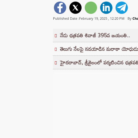
Published Date :February 19, 2025 ,
12:20 PM
By
Ch
నేడు ఛత్రపతి శివాజీ 395వ జయంతి..
తెలుగు నేలపై నడయాడిన మరాఠా యోధుడు
హైదరాబాద్, శ్రీశైలంలో పర్యటించిన ఛత్రపతి