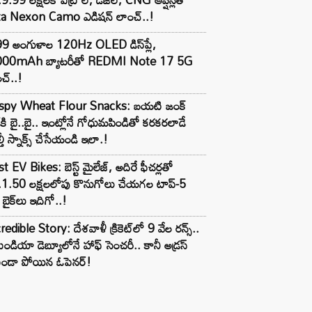
ta Nexon Camo ఎడిషన్ లాంచ్..!
99 అంగుళాల 120Hz OLED డిస్‌ప్లే,
000mAh బ్యాటరీతో REDMI Note 17 5G
చ్..!
ispy Wheat Flour Snacks: బయటి జంక్
్‌కి బై..బై.. ఇంట్లోనే గోధుమపిండితో కరకరలాడే
్తీ స్నాక్స్ చేసేయండి ఇలా.!
t EV Bikes: బెస్ట్ మైలేజ్, అదిరే ఫీచర్లతో
.1.50 లక్షలలోపు కొనుగోలు చేయగల టాప్-5
బైక్‌లు ఇదిగో..!
redible Story: దేశవాళీ క్రికెట్‌లో 9 వేల రన్స్..
ిండియా డెబ్యూలోనే హాఫ్ సెంచరీ.. కానీ అడ్రస్
కుండా పోయిన ఓపెనర్!