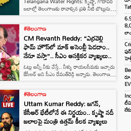
Telangana Water Rights: కృష్ణా, గోదావరి
Ta
జలాల్లో తెలంగాణకు రావాల్సిన ప్రతి నీటి బొట్టును
సద్వినియోగం చేసుకోవాలని, న్యాయపరంగా
6.
రావాల్సిన నీటి వాటాల సాధనకు కేంద్ర ప్రభుత్వంపై
8,
#తెలంగాణ
ఒత్తిడి పెంచాలని రాష్ట్ర ముఖ్యమంత్రి ఎ.రేవంత్ రెడ్డి
లాం
CM Revanth Reddy: “ఎర్రవెల్లి
నిర్ణయించారు. కృష్ణాపై తెలంగాణలో ఉన్న
Cr
ప్రాజెక్టులకు వెంటనే క్లియరెన్స్ ఇవ్వాలని, నీటి
ఫామ్ హౌస్‌లో మాక్ అసెంబ్లీ పెడదాం..
ఫుడ
కేటాయింపులతో పాటు ప్రాజెక్టుల నిర్మాణానికి ఆర్థిక
నేనూ వస్తా”.. సీఎం ఆసక్తికర వ్యాఖ్యలు..
హెల
సాయం అందించాలని కేంద్ర ప్రభుత్వాన్ని
ఓట్లు అన్నీ నీకు వేస్తే.. నీళ్ళు రాయలసీమకు ఇచ్చారు
కోరనున్నారు.
Bes
కేసీఆర్ అని సీఎం రేవంత్‌రెడ్డి అన్నారు. తెలంగాణ
రూ
జాతిపిత అని చెప్పుకునే ప్రయత్నం చేస్తున్నారు కదా..
EV 
తెలంగాణలో ఆయనకట్టు ఎందుకు తగ్గించారని
#తెలంగాణ
ప్రశ్నించారు. నల్గొండకు కోతలు... రంగారెడ్డి కి నీళ్ళు
Inc
Uttam Kumar Reddy: జగన్,
ఇవ్వలేదన్నారు.. గోదావరి నీళ్లు రాయలసీమ
టీమ
లే
తీసుకుపోతే తప్పులేదు అన్నారని చెప్పారు. పొద్దున్న
కేసీఆర్ భేటీలోనే ఈ నిర్ణయం.. కృష్ణా నదీ
క్లబ్.. రాత్రి ఐతే పబ్బుల్లో చర్చ చేయాలని
జలాలపై మంత్రి ఉత్తమ్ కీలక వ్యాఖ్యలు
చూస్తున్నారని సంచలన వ్యాఖ్యలు చేశారు..