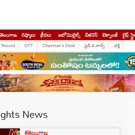
తెలంగాణ
రివ్యూలు
క్రీడలు
ఆటోమొబైల్స్
బిజినెస్‌
టెక్నాలజీ
లైఫ్ స్టై
e Record
OTT
Chairman's Desk
స్టడీ & జాబ్స్
భక్తి
ights News
#తెలంగాణ