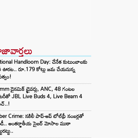
ాజావార్తలు
tional Handloom Day: చేనేత కుటుంబాలకు
రీ ఊరట.. రూ.179 కోట్లు జమ చేయనున్న
భుత్వం!
mm డైనమిక్ డ్రైవర్లు, ANC, 48 గంటల
యాటరీతో JBL Live Buds 4, Live Beam 4
చ్..!
er Crime: నకిలీ పాప్-అప్ టోల్‌ఫ్రీ నంబర్లతో
ిడీ.. అంతర్జాతీయ సైబర్ మోసాల ముఠా
టురట్టు..