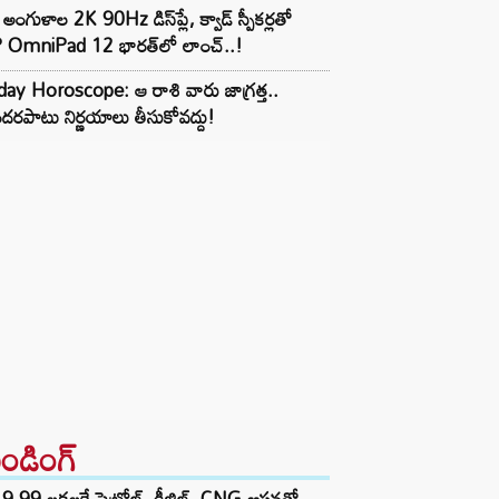
అంగుళాల 2K 90Hz డిస్‌ప్లే, క్వాడ్ స్పీకర్లతో
 OmniPad 12 భారత్‌లో లాంచ్..!
day Horoscope: ఆ రాశి వారు జాగ్రత్త..
దరపాటు నిర్ణయాలు తీసుకోవద్దు!
రెండింగ్‌
9.99 లక్షలకే పెట్రోల్, డీజిల్, CNG ఆప్షన్లతో