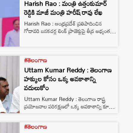
Harish Rao : మంత్రి ఉత్తంకుమార్
రెడ్డికి మాజీ మంత్రి హరీష్ రావు లేఖ
Harish Rao : ఆంధ్రప్రదేశ్ ప్రతిపాదించిన
గోదావరి బనకచర్ల లింక్ ప్రాజెక్టుపై తీవ్ర అభ్యంతరం
వ్యక్తం చేస్తూ తెలంగాణ మాజీ మంత్రి హరీష్ రావు
నీటి పారుదల శాఖ మంత్రి ఉత్తంకుమార్ రెడ్డికి లేఖ
రాశారు. ఈ ప్రాజెక్టు ద్వారా 200 టీఎంసీల గోదావరి
#తెలంగాణ
నీటిని మూడు దశల్లో బనకచర్ల వరకు
తరలించేందుకు కేంద్రానికి PFR సమర్పించడాన్ని
Uttam Kumar Reddy : తెలంగాణ
హరీష్ రావు తీవ్రంగా ఖండించారు. ఇది తెలంగాణ
హక్కుల కోసం ఒక్క అవకాశాన్ని
హక్కులను కాలరాయడమేనని ఆయన ఆగ్రహం
వదులుకోం
వ్యక్తం చేశారు. హరీష్ రావు…
Uttam Kumar Reddy : తెలంగాణ రాష్ట్ర
ప్రయోజనాల పరిరక్షణలో ఒక్క అవకాశాన్ని కూడా
కోల్పోకుండా కట్టుబడి పని చేస్తామని రాష్ట్ర
నీటిపారుదల శాఖ మంత్రి ఉత్తమ్ కుమార్ రెడ్డి స్పష్టం
#తెలంగాణ
చేశారు. ఆదివారం రోజున రాష్ట్ర సాగునీటి ప్రాజెక్టుల