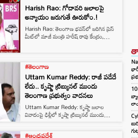
Harish Rao: గోదావరి జలాలపై
అన్యాయం జరుగుతే ఊరుకోం.!
Harish Rao: తెలంగాణ భవన్‌లో జరిగిన ప్రెస్
మీట్‌లో మాజీ మంత్రి హరీష్ రావు కేంద్రం,
ఆంధ్రప్రదేశ్, రాష్ట్ర ప్రభుత్వాలపై తీవ్ర విమర్శలు
త
చేశారు. తెలంగాణ సాధించిన పార్టీగా తమకు
రాజకీయాల కంటే ముందుగా రాష్ట్ర ప్రయోజనాలే
Na
#తెలంగాణ
ముఖ్యమని స్పష్టం చేశారు. ప్రాజెక్టుల పేర్లు
భా
మారుతున్నాయే తప్ప, గోదావరి జల ద్రోహం మాత్రం
Uttam Kumar Reddy: రాజీ పడేదే
ప్ర
ఆగలేదని హరీష్ రావు అన్నారు. బనకచర్ల నుంచి
లేదు.. కృష్ణా ట్రిబ్యునల్ ముందు
10
నల్లమల సాగర్ వరకు పేర్లు మారినా దోపిడీ
తెలంగాణ ప్రభుత్వం వాదనలు
బ్
కొనసాగుతోందని ఆరోపించారు. “కత్తి చంద్రబాబు
లాం
చేతిలో…
Uttam Kumar Reddy: కృష్ణా జలాల
వివాదంపై ఢిల్లీలో కృష్ణా ట్రిబ్యునల్ ముందు
Cyb
తెలంగాణ ప్రభుత్వం తమ వాదనలను వినిపిస్తోంది.
బుర
ఈ సందర్భంగా తెలంగాణ మంత్రి ఉత్తమ్ కుమార్
గుట్
#ఆంధ్రప్రదేశ్
రెడ్డి మీడియాతో మాట్లాడుతూ, తమ వాదనల