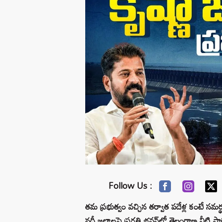
Follow Us :
తమ ప్రభుత్వం వచ్చిన తర్వాత పదేళ్ల కంటే సమర్థ
నదీ జలాలపై ప్రగతి భవన్‌లో తెలంగాణ నీటి పా