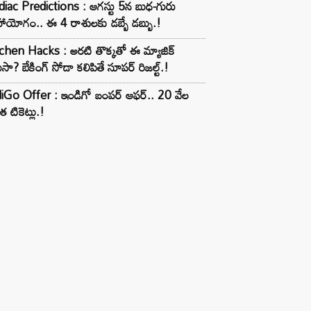
iac Predictions : ఆగస్టు 5న బుధ-గురు
ాయోగం.. ఈ 4 రాశులకు డబ్బే డబ్బు.!
chen Hacks : అరటి తొక్కతో ఈ మ్యాజిక్
ుసా? బేకింగ్ సోడా కలిపితే సూపర్ రిజల్ట్.!
iGo Offer : ఇండిగో బంపర్ ఆఫర్.. 20 వేల
త టికెట్లు.!