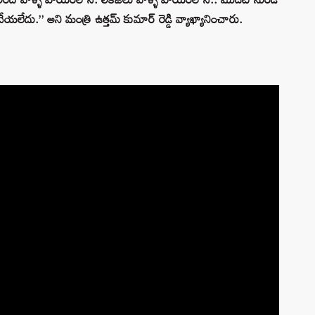
యలేదు.” అని మంత్రి ఉత్తమ్ కుమార్ రెడ్డి వ్యాఖ్యానించారు.