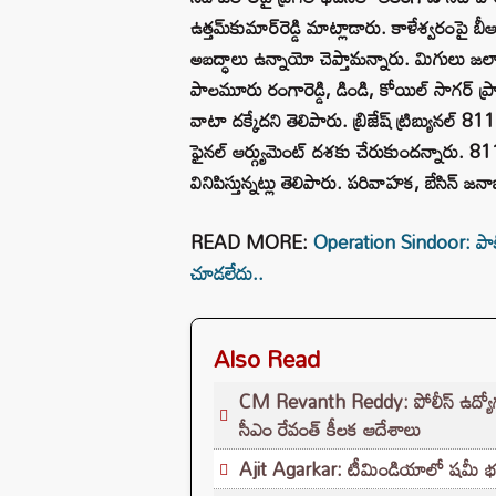
ఉత్తమ్‌కుమార్‌రెడ్డి మాట్లాడారు. కాళేశ్వరంపై బ
అబద్ధాలు ఉన్నాయో చెప్తామన్నారు. మిగులు జలాల 
పాలమూరు రంగారెడ్డి, డిండి, కోయిల్ సాగర్ ప్రాజె
వాటా దక్కేదని తెలిపారు. బ్రిజేష్ ట్రిబ్యున
ఫైనల్ ఆర్గ్యుమెంట్ దశకు చేరుకుందన్నారు. 
వినిపిస్తున్నట్లు తెలిపారు. పరివాహక, బేసిన్ జ
READ MORE:
Operation Sindoor: పాకిస
చూడలేదు..
Also Read
CM Revanth Reddy: పోలీస్ ఉద్యోగ పరీ
సీఎం రేవంత్ కీలక ఆదేశాలు
Ajit Agarkar: టీమిండియాలో షమీ భవిష్యత