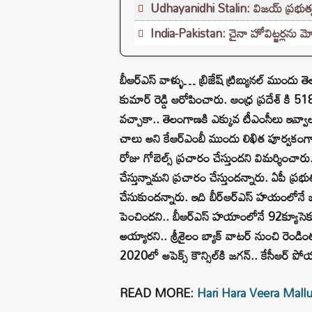
Udhayanidhi Stalin: విజయ్ ప్రభుత్వ
India-Pakistan: చైనా హోవిట్జర్లను మో
బీఆర్ఎస్ వాళ్ళు… బ్రిజేష్ ట్రిబ్యునల్ ముంద
కుమార్ రెడ్డి ఆరోపించారు. ఆంధ్ర ప్రదేశ్ కి 5
వచ్చాకా.. తెలంగాణకి ఎక్కువ టీఎంసీలు ఇవ్వ
చాలు అని కేఆర్ఎంబీ ముందు లిఖిత పూర్వకంగా 
రోజు గోబెల్స్ ప్రచారం చేస్తుందని విమర్శిం
చేస్తున్నామని ప్రచారం చేస్తుందన్నారు. ఏపీ 
చేసుకుందన్నారు. ఇది బీర్ఆర్ఎస్ హయంలోనే జరిగి
పెంచిందని.. బీఆర్ఎస్ హయాంలోనే 92క్యూసెక్క
అయ్యారని.. శ్రీశైలం బ్యాక్ వాటర్ నుంచి రెండ
2020లో అపెక్స్ కౌన్సిల్‌కి జగన్.. కేసీఆర్ పో
READ MORE:
Hari Hara Veera Mallu :