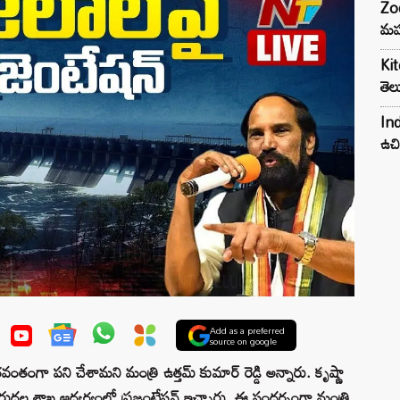
Zod
మహ
Kit
తెల
Ind
ఉచి
Add as a preferred
source on google
వంతంగా పని చేశామని మంత్రి ఉత్తమ్ కుమార్ రెడ్డి అన్నారు. కృష్ణా
రుదల శాఖ ఆధ్వర్యంలో ప్రజంటేషన్‌ ఇచ్చారు. ఈ సందర్భంగా మంత్రి