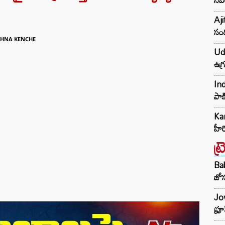
Aji
సంద
HNA KENCHE
Udh
ఉగ్
Ind
పాక
Kar
హీ
ట్
Ba
జోస
Jow
ఫ్ర