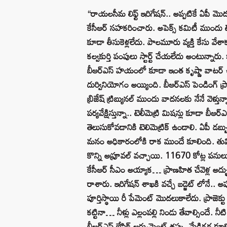
“రాయలసీమ లిఫ్ట్ ఇరిగేషన్.. అప్పటికే ఏపీ మొదలు
కేసీఆర్ సహకరించారు. అపెక్స్ కమిటీ ముందు టెం
కూడా తీసుకెళ్లలేదు. పాలమూరు వ్యక్తి కేసు వేశ
కల్వకుర్తి పంపులు స్టార్ట్ చేయలేదు అంటున్నా
బీఆర్ఎస్ హయంలో కూడా ఇంత కృష్ణా వాటర్ ఉపయ
దుర్వినియోగం అయ్యింది. బీఆర్ఎస్ పెండింగ్ ప
బ్రిజేష్ ట్రిబ్యునల్ ముందు వాదనలకు నేనే వెళ్తు
పర్యవేక్షిస్తున్నా.. టెలీమెట్రి మిషన్లు కూడా బ
తెలుసుకోవడానికి టెలిమెట్రిక్ ఉండాలి. ఏపీ డబ్
మనం అధికారంలోకి రాక ముందే కూలింది. తుమ్మిడిహ
కొన్ని అప్రూవల్ వచ్చాయి. 11670 కోట్ల పనులు
కేసీఆర్ సీఎం అయ్యాక… ప్రాణహిత చేవెళ్ల అద్భుత ప
రాశారు. ఇరిగేషన్ శాఖకి వచ్చే బడ్జెట్ లోనే.. అ
పూర్తిస్థాయి రీ పేమెంట్ మొదలుకాలేదు. ప్రాజెక్ట
కట్టినా… నీళ్లు ఎల్లంపల్లి నిండు తేవాల్సిందే. 
బీఆర్ఎస్ బేసిక్ ఆర్గ్యుమెంట్ తప్పు. మేడిగడ