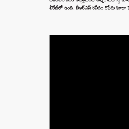
లీకేజీలో ఉంది. బీఆర్ఎస్ కనీసం రిపేరు కూడా చే