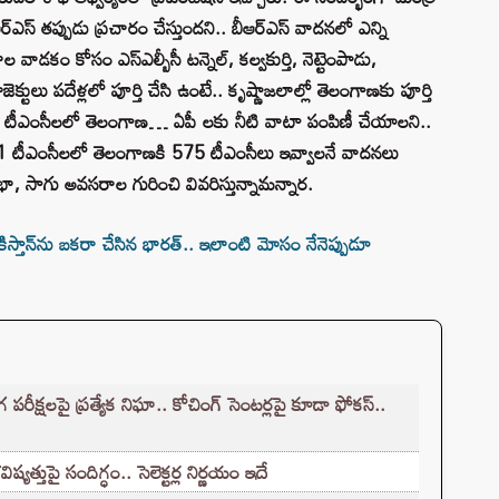
ీఆర్ఎస్ తప్పుడు ప్రచారం చేస్తుందని.. బీఆర్ఎస్ వాదనలో ఎన్ని
వాడకం కోసం ఎస్ఎల్బీసీ టన్నెల్, కల్వకుర్తి, నెట్టెంపాడు,
క్టులు పదేళ్లలో పూర్తి చేసి ఉంటే.. కృష్ణాజలాల్లో తెలంగాణకు పూర్తి
ల్ 811 టీఎంసీలలో తెలంగాణ… ఏపీ లకు నీటి వాటా పంపిణీ చేయాలని..
811 టీఎంసీలలో తెలంగాణకి 575 టీఎంసీలు ఇవ్వాలనే వాదనలు
నాభా, సాగు అవసరాల గురించి వివరిస్తున్నామన్నార.
్తాన్‌ను బకరా చేసిన భారత్.. ఇలాంటి మోసం నేనెప్పుడూ
క్షలపై ప్రత్యేక నిఘా.. కోచింగ్ సెంటర్లపై కూడా ఫోకస్..
్తుపై సందిగ్ధం.. సెలెక్టర్ల నిర్ణయం ఇదే