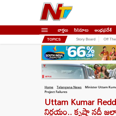
వార్తలు
సినిమాలు
ఆంధ్రప్రదేశ్
Story Board
Off Th
TOPICS
Home
Telangana News
Minister Uttam Kuma
Project Failures
Uttam Kumar Reddy: 
నిర్ణయం.. కృష్ణా నదీ జల