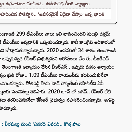
ం ఉగ్రవాదిలా చూసింది.. ఉదయనిధి కీలక వ్యాఖ్యలు
హరించిన పాకిస్థాన్.. ‘అవసరమైతే ఏదైనా చేస్తాం’ అన్న భారత్
ు తెలంగాణకి 299 టీఎంసీలు చాలు అని వాదించిందని మంత్రి ఉత్తమ్
18 టీఎంసీలు ఇవ్వడానికి ఒప్పుకుందన్నారు. కానీ కాంగ్రెస్ అధికారంలో
ాలని కోట్లాడుతున్నామన్నారు. 2020 జనవరిలో 34 శాతం తెలంగాణకి
ఒప్పుకున్నది కేసీఆర్ ప్రభుత్వమని ఆరోపణలు చేశారు. బీఆర్ఎస్
చారు. తెలంగాణకి అన్యాయం చేసిన బీఆర్ఎస్.. ఇప్పుడు మనం అన్యాయం
ప్రభుత్వం ప్రతి రోజు.. 1.09 టీఎంసీలు రాయలసీమ తరలించుకునేలా
ందన్నారు. పోతిరెడ్డి పాడు హెడ్ రెగ్యులేటరీ కెపాసిటీని ఏపీ
ులకు పెంచినట్లు తెలిపారు. 2020 జూన్ లో జగన్.. కేసీఆర్ భేటి
ింతలు తరలించుకునేలా కేసీఆర్ ప్రభుత్వం సహకరించిందన్నారు. ఆగస్టు
యారన్నారు.
 వీరమల్లు నుంచి ‘ఎవరది ఎవరది.. కొత్త పాట