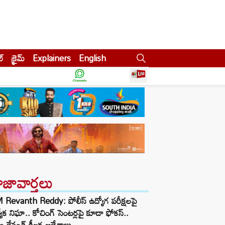
ల్
క్రైమ్
Explainers
English
ాజావార్తలు
Revanth Reddy: పోలీస్ ఉద్యోగ పరీక్షలపై
త్యేక నిఘా.. కోచింగ్ సెంటర్లపై కూడా ఫోకస్..
ం రేవంత్ కీలక ఆదేశాలు