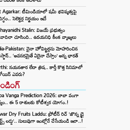
t Agarkar: టీమిండియాలో షమీ భవిష్యత్తుపై
ిగ్ధం.. సెలెక్టర్ల నిర్ణయం ఇదే
ayanidhi Stalin: విజయ్ ప్రభుత్వం
రవాదిలా చూసింది.. ఉదయనిధి కీలక వ్యాఖ్యలు
ia-Pakistan: చైనా హోవిట్జర్లను మోహరించిన
ిస్థాన్.. ‘అవసరమైతే ఏదైనా చేస్తాం’ అన్న భారత్
thi: నయనతార లేదా త్రిష.. కార్తీ కొత్త సినిమాలో
రోయిన్ ఎవరు?
రెండింగ్‌
ba Vanga Prediction 2026: బాబా వంగా
్యం.. ఈ 5 రాశులకు కోటీశ్వర యోగం.!
ar Dry Fruits Laddu: ప్రోటీన్ రిచ్ ‘జొన్న డ్రై
ూప్ట్స్ లడ్డు’.. సులువుగా ఇంట్లోనే చేసేయండి ఇలా..!