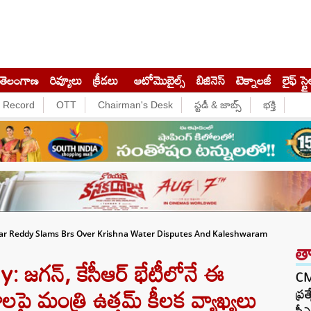
తెలంగాణ
రివ్యూలు
క్రీడలు
ఆటోమొబైల్స్
బిజినెస్‌
టెక్నాలజీ
లైఫ్ స్టై
e Record
OTT
Chairman's Desk
స్టడీ & జాబ్స్
భక్తి
r Reddy Slams Brs Over Krishna Water Disputes And Kaleshwaram
త
జగన్, కేసీఆర్ భేటీలోనే ఈ
CM 
ాలపై మంత్రి ఉత్తమ్ కీలక వ్యాఖ్యలు
ప్ర
సీఎ