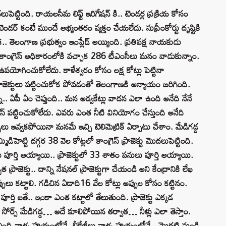
పెట్టింది. రాయలసీమ లిఫ్ట్ ఇరిగేషన్ కి.. టెండర్ల ప్రక్రియ కోసం
డర్ కంటే ముందే అభ్యంతరం వ్యక్తం చేయలేదు. సుప్రీంకోర్టు దృష్టికి
ాక.. తెలంగాణ ప్రభుత్వం ఇంప్లేడ్ అయ్యింది. ప్రతిపక్ష నాయకుడు
రు. కాంగ్రెస్ అధికారంలోకి వచ్చాక 286 టీఎంసీలు మనం వాడుకున్నాం.
ోగించుకోలేదు. కాళేశ్వరం కోసం లక్ష కోట్లు పెట్టినా
్రాజెక్టులు పట్టించుకోక పోవడంతో తెలంగాణకి అన్యాయం జరిగింది.
న్నా.. ఏపీ ఏం చెప్తుంది.. మన అడ్వకేట్లు వాదన ఎలా ఉంది అనేది నేనే
ీఆర్ఎస్ పట్టించుకోలేదు. ఎవరు ఎంత నీటి వినియోగం చేస్తుంది అనేది
బులు ఇవ్వకపోయినా మనమే ఇచ్చి టెలిమెట్రిక్ ఏర్పాటు చేశాం. మేడిగడ్డ
ెట్టి దగ్గర 38 వెల కోట్లలో కాంగ్రెస్ ప్రాజెక్టు మొదలుపెట్టింది.
 పూర్తి అయ్యాయి.. ప్రాజెక్టులో 33 శాతం పనులు పూర్తి అయ్యాయి.
్రాజెక్టు.. దాన్ని నేషనల్ ప్రాజెక్టుగా చేయండి అని కేంద్రానికి లేఖ
ప్పులు కట్టాలి. గడిచిన ఏడాది16 వేల కోట్లు అప్పుల కోసం కట్టినం.
ు పూర్తి ఐతే.. ఇంకా ఎంత కట్టాలో తేలుతుంది. ప్రాజెక్టు ఎక్కడ
నీటి సోర్స్ మేడిగడ్డ… అదే కూలిపోయిన తర్వాత… నీళ్లు ఎలా తెస్తాం.
్డ కూలింది వాళ్ళ హయంలోనే. లీకేజీలు వాళ్ళ హయంలోనే.. మొదటి నుండి