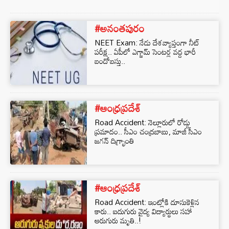
#అనంతపురం
NEET Exam: నేడు దేశవ్యాప్తంగా నీట్
పరీక్ష.. ఏపీలో ఎగ్జామ్ సెంటర్ల వద్ద భారీ
బందోబస్తు..
#ఆంధ్రప్రదేశ్
Road Accident: నెల్లూరులో రోడ్డు
ప్రమాదం.. సీఎం చంద్రబాబు, మాజీ సీఎం
జగన్‌ దిగ్భ్రాంతి
#ఆంధ్రప్రదేశ్
Road Accident: ఇంట్లోకి దూసుకెళ్లిన
కారు.. ఐదుగురు వైద్య విద్యార్థులు సహా
ఆరుగురు మృతి..!