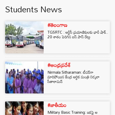
Students News
#తెలంగాణ
TGSRTC : ఆర్టీసీ ప్రయాణికులకు భారీ షాక్..
20 శాతం పెరిగిన బస్ పాస్ రేట్లు
#ఆంధ్రప్రదేశ్
Nirmala Sitharaman: టీచర్‌గా
మారిపోయిన కేంద్ర ఆర్థిక మంత్రి నిర్మలా
సీతారామన్
#జాతీయం
Military Basic Training: ఇకపై ఆ