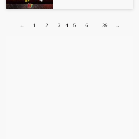
←
1
2
3
4
5
6
…
39
→