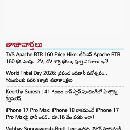
తాజావార్తలు
TVS Apache RTR 160 Price Hike: టీవీఎస్ Apache RTR
160 ధర పెంపు.. 2V, 4V కొత్త ధరలు, పూర్తి వివరాలు ఇవే!
World Tribal Day 2026: ప్రపంచ ఆదివాసీ దినోత్సవం..
గిరిజనులకు పవన్ కళ్యాణ్ శుభాకాంక్షలు
Keerthy Suresh : 41 గంటల నాన్-స్టాప్ షూటింగ్‌లో పాల్గొన్న
కీర్తిసురేష్‌
iPhone 17 Pro Max: iPhone 18 రాకముందే iPhone 17
Pro Maxపై భారీ ఆఫర్.. రూ.16 వేల వరకు ఆదా!
Vaibhav Sooryavanshi-Brett Lee: అవును, వైభవ్ సూర్యవంశీ