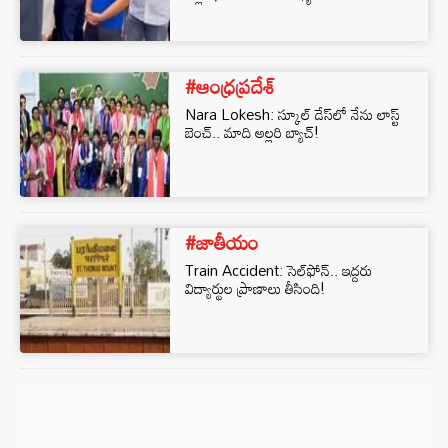
#ఆంధ్రప్రదేశ్
Nara Lokesh: స్కూల్ డేస్‌లో నేను లాస్ట్
బెంచ్.. మాది అల్లరి బ్యాచ్!
#జాతీయం
Train Accident: సెల్‌ఫోన్‌.. ఇద్దరు
విద్యార్థుల ప్రాణాలు తీసింది!