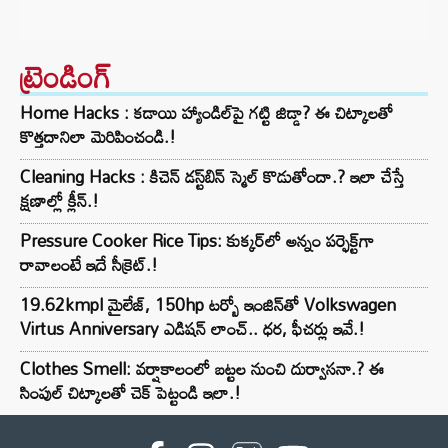
ట్రెండింగ్‌
Home Hacks : కడాయి హ్యాండిల్‌పై గట్టి జిడ్డా? ఈ చిట్కాలతో
కొత్తదానిలా మెరిపించండి.!
Cleaning Hacks : కిచెన్ డస్ట్‌బిన్ స్మెల్ కొడుతోందా.? ఇలా చేస్తే
క్షణాల్లో క్లీన్.!
Pressure Cooker Rice Tips: కుక్కర్‌లో అన్నం పర్ఫెక్ట్‌గా
రావాలంటే ఇదే సీక్రెట్.!
19.62kmpl మైలేజ్, 150hp టర్బో ఇంజిన్‌తో Volkswagen
Virtus Anniversary ఎడిషన్ లాంచ్.. ధర, ఫీచర్లు ఇవే.!
Clothes Smell: వర్షాకాలంలో బట్టల నుంచి దుర్వాసనా.? ఈ
సింపుల్ చిట్కాలతో చెక్ పెట్టండి ఇలా.!