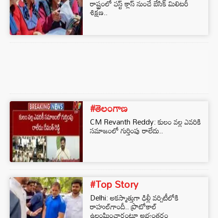
రాష్ట్రంలో ఫస్ట్ క్లాస్ నుంచే బేసిక్‌ మిలిటరీ
శిక్షణ..
#తెలంగాణ
CM Revanth Reddy: కులం వల్ల ఎవరికి
సమాజంలో గుర్తింపు రాలేదు..
#Top Story
Delhi: అకస్మాత్తుగా ఢిల్లీ వర్సిటీలోకి
రాహుల్‌గాందీ.. ప్రొటోకాల్
ఉల్లంఘించారంటూ అభ్యంతరం