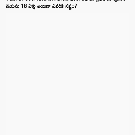
వయసు 18 ఏళ్లు అయినా ఎవరికి నష్టం?