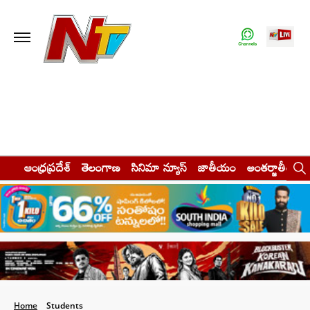
ఆంధ్రప్రదేశ్
తెలంగాణ
సినిమా న్యూస్
జాతీయం
అంతర్జాతీయం
Home
Students