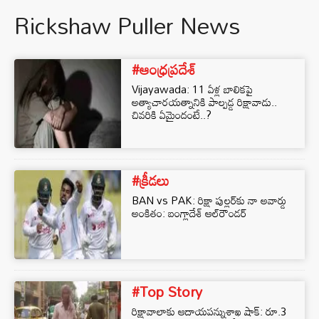
Rickshaw Puller News
#ఆంధ్రప్రదేశ్
Vijayawada: 11 ఏళ్ల బాలికపై
అత్యాచారయత్నానికి పాల్పడ్డ రిక్షావాడు..
చివరికి ఏమైందంటే..?
#క్రీడలు
BAN vs PAK: రిక్షా పుల్లర్‌కు నా అవార్డు
అంకితం: బంగ్లాదేశ్‌ ఆల్‌రౌండర్
#Top Story
రిక్షావాలాకు ఆదాయ‌ప‌న్నుశాఖ షాక్‌: రూ.3