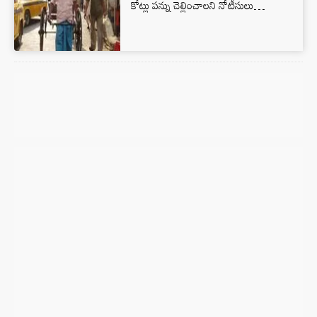
కోట్లు ప‌న్ను చెల్లించాల‌ని నోటీసులు…