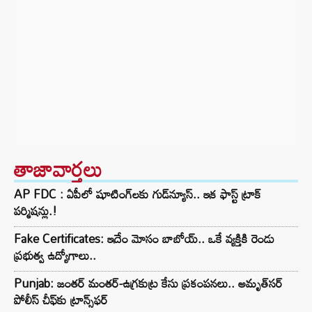
తాజావార్తలు
AP FDC : ఏపీలో షూటింగ్‌లకు గుడ్‌న్యూస్.. ఇక ఫాస్ట్ ట్రాక్
పర్మిషన్లు.!
Fake Certificates: ఇదేం మోసం బాబోయ్.. ఒకే వ్యక్తికి రెండు
ప్రభుత్వ ఉద్యోగాలు..
Punjab: జంతర్ మంతర్-ఉగ్రకుట్ర కేసు ప్రకంపనలు.. అమృత్‌సర్
పోలీస్ చీఫ్‌కు ట్రాన్స్‌ఫర్