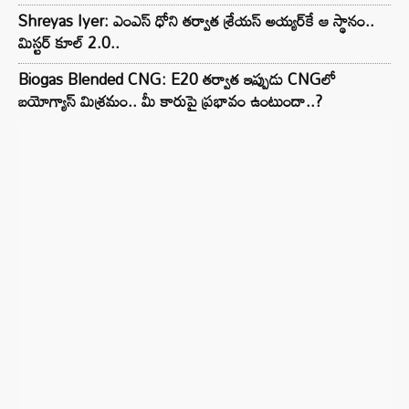
Shreyas Iyer: ఎంఎస్ ధోని తర్వాత శ్రేయస్ అయ్యర్‌కే ఆ స్థానం..
మిస్టర్ కూల్ 2.0..
Biogas Blended CNG: E20 తర్వాత ఇప్పుడు CNGలో
బయోగ్యాస్ మిశ్రమం.. మీ కారుపై ప్రభావం ఉంటుందా..?