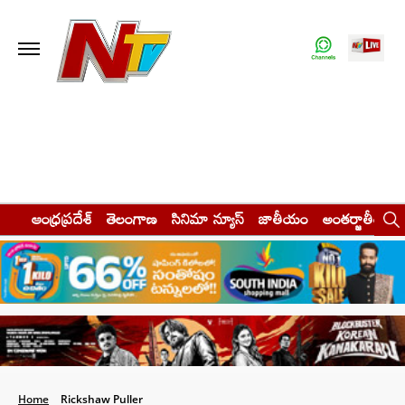
ఆంధ్రప్రదేశ్
తెలంగాణ
సినిమా న్యూస్
జాతీయం
అంతర్జాతీయం
Home
Rickshaw Puller