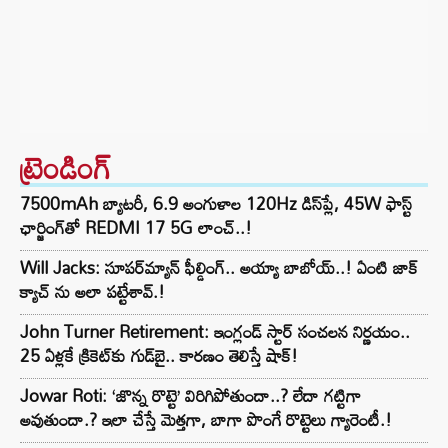
ట్రెండింగ్‌
7500mAh బ్యాటరీ, 6.9 అంగుళాల 120Hz డిస్‌ప్లే, 45W ఫాస్ట్
ఛార్జింగ్‌తో REDMI 17 5G లాంచ్..!
Will Jacks: సూపర్‌మ్యాన్ ఫీల్డింగ్.. అయ్యా బాబోయ్..! ఏంటి జాక్
క్యాచ్ ను అలా పట్టేశావ్.!
John Turner Retirement: ఇంగ్లండ్ స్టార్ సంచలన నిర్ణయం..
25 ఏళ్లకే క్రికెట్‌కు గుడ్‌బై.. కారణం తెలిస్తే షాక్!
Jowar Roti: ‘జొన్న రొట్టె’ విరిగిపోతుందా..? లేదా గట్టిగా
అవుతుందా.? ఇలా చేస్తే మెత్తగా, బాగా పొంగే రొట్టెలు గ్యారెంటీ.!