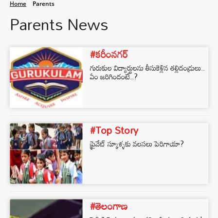
Home
Parents
Parents News
#కరీంనగర్
గురుకుల విద్యార్థులను తీసుకెళ్లిన తల్లిదండ్రులు..
ఏం జరిగిందంటే..?
#Top Story
ప్రైవేట్ స్కూళ్ళకు వలసలు పెరిగాయా?
#తెలంగాణ