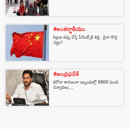
#అంతర్జాతీయం
పిల్లలు తప్పు చేస్తే పేరెంట్స్‌కి శిక్ష.. చైనా కొత్త
చట్టం!
#ఆంధ్రప్రదేశ్
కరోనా కారణంగా ఇబ్బందుల్లో 6800 మంది
చిన్నారులు…