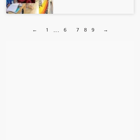
←
1
…
6
7
8
9
→