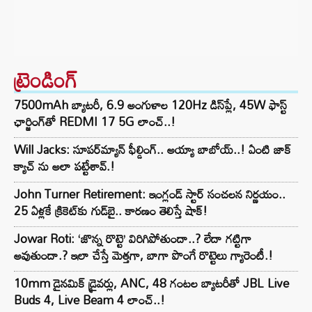
ట్రెండింగ్‌
7500mAh బ్యాటరీ, 6.9 అంగుళాల 120Hz డిస్‌ప్లే, 45W ఫాస్ట్
ఛార్జింగ్‌తో REDMI 17 5G లాంచ్..!
Will Jacks: సూపర్‌మ్యాన్ ఫీల్డింగ్.. అయ్యా బాబోయ్..! ఏంటి జాక్
క్యాచ్ ను అలా పట్టేశావ్.!
John Turner Retirement: ఇంగ్లండ్ స్టార్ సంచలన నిర్ణయం..
25 ఏళ్లకే క్రికెట్‌కు గుడ్‌బై.. కారణం తెలిస్తే షాక్!
Jowar Roti: ‘జొన్న రొట్టె’ విరిగిపోతుందా..? లేదా గట్టిగా
అవుతుందా.? ఇలా చేస్తే మెత్తగా, బాగా పొంగే రొట్టెలు గ్యారెంటీ.!
10mm డైనమిక్ డ్రైవర్లు, ANC, 48 గంటల బ్యాటరీతో JBL Live
Buds 4, Live Beam 4 లాంచ్..!