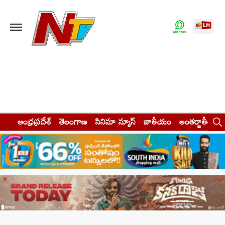
ఆంధ్రప్రదేశ్
తెలంగాణ
సినిమా న్యూస్
జాతీయం
అంతర్జాతీయం