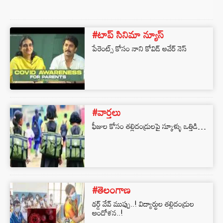
#టాప్ సినిమా న్యూస్
పేరెంట్స్ కోసం నాని కోవిడ్ అవేర్ నెస్
#వార్తలు
ఫీజుల కోసం తల్లిదండ్రులపై స్కూళ్ళు ఒత్తిడి…
#తెలంగాణ
థర్డ్‌ వేవ్‌ ముప్పు..! విద్యార్థుల తల్లిదండ్రుల
ఆందోళన..!