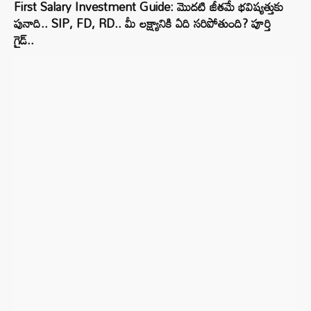
First Salary Investment Guide: మొదటి జీతమే భవిష్యత్తుకు
పునాది.. SIP, FD, RD.. మీ లక్ష్యానికి ఏది సరిపోతుంది? పూర్తి
గైడ్..