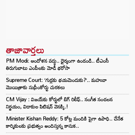
తాజావార్తలు
PM Modi: ఆందోళన వద్దు.. ధైర్యంగా ఉండండి.. టీఎంసీ
తిరుగుబాటు ఎంపీలకు మోడీ భరోసా
Supreme Court: ‘గుడ్లకు భయమెందుకు?’.. మహువా
మొయిత్రాకు సుప్రీంకోర్టు చురకలు
CM Vijay : విజయ్‌కు కోర్టులో బిగ్ రిలీఫ్.. సంగీత సంచలన
నిర్ణయం, విడాకుల పిటిషన్ వెనక్కి.!
Minister Kishan Reddy: 5 కోట్ల మందికి పైగా ఉపాధి.. చేనేత
కార్మికులకు ప్రభుత్వం అందిస్తున్న కానుక..