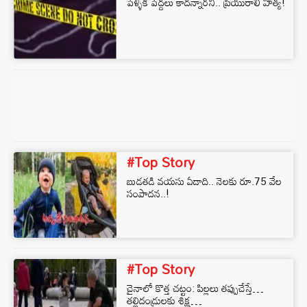
పెళ్ళికి పెద్దలు కాదన్నారని.. ప్రియురాలి హత్య!
#Top Story
బుడతడి వయసు ఏడాది.. నెలకు రూ.75 వేల
సంపాదన..!
#Top Story
చైనాలో కొత్త చ‌ట్టం: పిల్ల‌లు త‌ప్పుచేస్తే…
త‌ల్లిదండ్రుల‌కు శిక్ష‌…