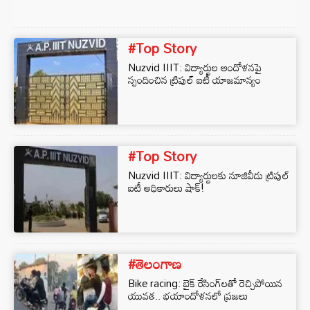
#Top Story
Nuzvid IIIT: విద్యార్థుల ఆందోళనపై
స్పందించిన ట్రిపుల్ ఐటీ యాజమాన్యం
#Top Story
Nuzvid IIIT: విద్యార్థులకు నూజివీడు ట్రిపుల్
ఐటీ అధికారులు షాక్!
#తెలంగాణ
Bike racing: బైక్ రేసింగ్‎లతో రెచ్చిపోయిన
యువత.. భయాందోళనలో ప్రజలు