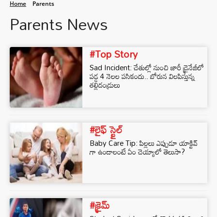
Home
Parents
Parents News
#Top Story
Sad Incident: చేతుల్లో నుంచి జారీ డ్రైనేజీలో
పడ్డ 4 నెలల పసికందు.. బోరున విలపిస్తున్న
తల్లిదండ్రులు
#లైఫ్ స్టైల్
Baby Care Tip: పిల్లలు ఎప్పుడూ యాక్టివ్
గా ఉండాలంటే ఏం చెయ్యాలో తెలుసా?
#క్రైమ్