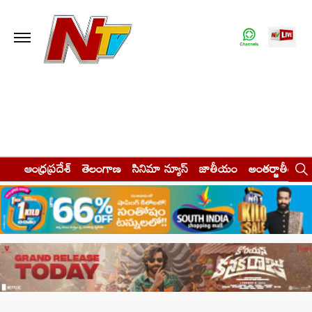
ఆంధ్రప్రదేశ్
తెలంగాణ
సినిమా న్యూస్
జాతీయం
అంతర్జాతీయం