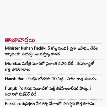
తాజావార్తలు
Minister Kishan Reddy: 5 కోట్ల మందికి పైగా ఉపాధి.. చేనేత
కార్మికులకు ప్రభుత్వం అందిస్తున్న కానుక..
Mumbai: సునేత్ర పవార్‌తో ప్రశాంత్ కిషోర్ భేటీ.. మహారాష్ట్రలో
కొత్త ఊహాగానాలు
Harish Rao : మిషన్ భగీరథకు 10 ఏళ్లు.. హరీశ్ రావు సంబరం..
Punjab Politics: పంజాబ్‌లో మళ్లీ బీజేపీ-అకాలీదళ్ పొత్తు..?
ప్రధానితో సుఖ్‌బీర్ భేటీ..
Pakistan: ఉద్రిక్తతల వేళ గల్ఫ్ దేశాలతో పాకిస్థాన్ కొత్త కూటమి..