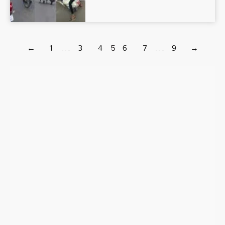
←
1
…
3
4
5
6
7
…
9
→