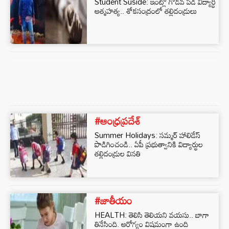
Student Suside: ఇంట్లో గొడవ పడి విద్యార్థి
ఆత్మహత్య.. శోకసంద్రంలో తల్లిదండ్రులు
#ఆంధ్రప్రదేశ్
Summer Holidays: సమ్మర్ హాలిడేస్
పొడిగించండి.. ఏపీ ప్రభుత్వానికి విద్యార్థుల
తల్లిదండ్రుల వినతి
#జాతీయం
HEALTH: తెలిసి తెలియని వయసు.. బాగా
తినేసింది. ఆరోగ్యం విషమంగా ఉంది