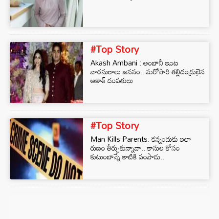
#Top Story
Akash Ambani : అంబానీ ఇంట
వారసురాలు జననం.. మరోసారి తల్లిదండ్రులైన
ఆకాశ్‌ దంపతులు
#Top Story
Man Kills Parents: కన్నందుకు ఇలా
రుణం తీర్చుకున్నావా.. కాసుల కోసం
కుటుంబాన్నే కాటికి పంపాడు..