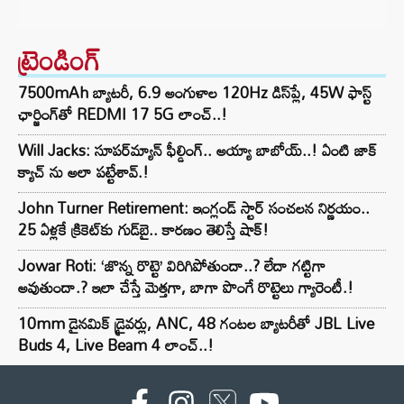
ట్రెండింగ్‌
7500mAh బ్యాటరీ, 6.9 అంగుళాల 120Hz డిస్‌ప్లే, 45W ఫాస్ట్
ఛార్జింగ్‌తో REDMI 17 5G లాంచ్..!
Will Jacks: సూపర్‌మ్యాన్ ఫీల్డింగ్.. అయ్యా బాబోయ్..! ఏంటి జాక్
క్యాచ్ ను అలా పట్టేశావ్.!
John Turner Retirement: ఇంగ్లండ్ స్టార్ సంచలన నిర్ణయం..
25 ఏళ్లకే క్రికెట్‌కు గుడ్‌బై.. కారణం తెలిస్తే షాక్!
Jowar Roti: ‘జొన్న రొట్టె’ విరిగిపోతుందా..? లేదా గట్టిగా
అవుతుందా.? ఇలా చేస్తే మెత్తగా, బాగా పొంగే రొట్టెలు గ్యారెంటీ.!
10mm డైనమిక్ డ్రైవర్లు, ANC, 48 గంటల బ్యాటరీతో JBL Live
Buds 4, Live Beam 4 లాంచ్..!