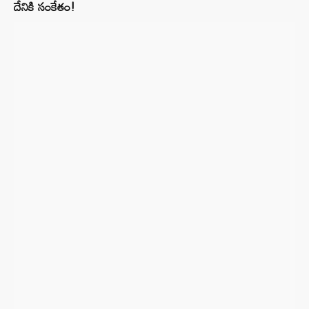
దేనికి సంకేతం!