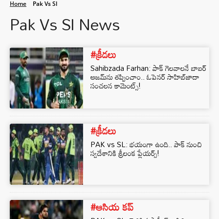
Home
Pak Vs Sl
Pak Vs Sl News
#క్రీడలు
Sahibzada Farhan: పాక్ గెలవాలనే బాబర్
ఆజమ్‌ను తప్పించాం.. ఓపెనర్ సాహిబ్‌జాదా
సంచలన కామెంట్స్!
#క్రీడలు
PAK vs SL: భయంగా ఉంది.. పాక్ నుంచి
స్వదేశానికి శ్రీలంక ప్లేయర్స్!
#ఆసియ కప్