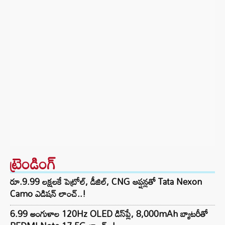
ట్రెండింగ్‌
రూ.9.99 లక్షలకే పెట్రోల్, డీజిల్, CNG ఆప్షన్లతో Tata Nexon
Camo ఎడిషన్ లాంచ్..!
6.99 అంగుళాల 120Hz OLED డిస్‌ప్లే, 8,000mAh బ్యాటరీతో