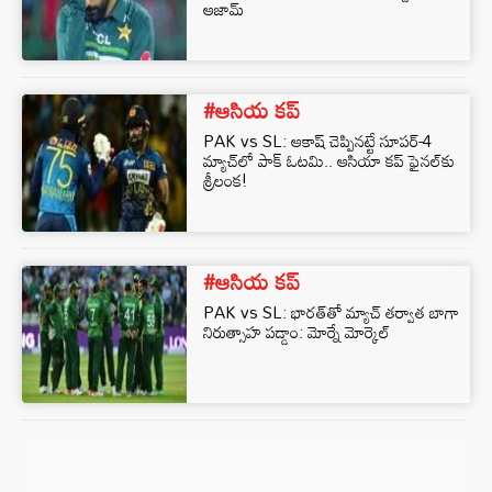
ఆజామ్
#ఆసియ కప్
PAK vs SL: ఆకాష్ చెప్పినట్టే సూపర్‌-4
మ్యాచ్‌లో పాక్‌ ఓటమి.. ఆసియా కప్‌ ఫైనల్‌కు
శ్రీలంక!
#ఆసియ కప్
PAK vs SL: భారత్‌తో మ్యాచ్‌ తర్వాత బాగా
నిరుత్సాహ పడ్డాం: మోర్నే మోర్కెల్‌