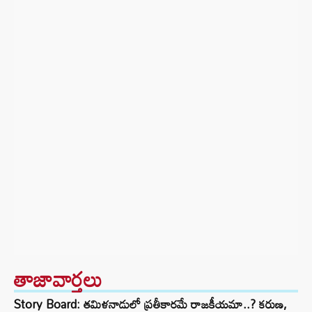
తాజావార్తలు
Story Board: తమిళనాడులో ప్రతీకారమే రాజకీయమా..? కరుణ,