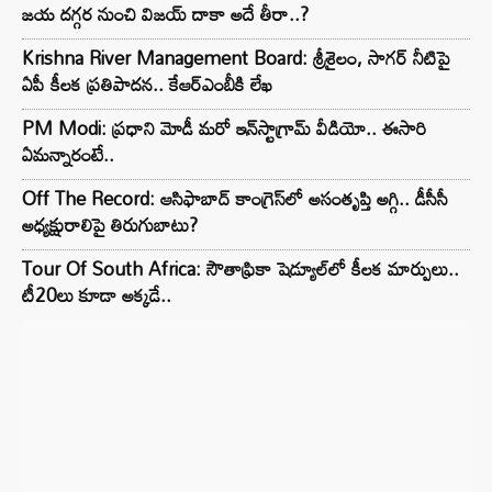
జయ దగ్గర నుంచి విజయ్ దాకా అదే తీరా..?
Krishna River Management Board: శ్రీశైలం, సాగర్ నీటిపై
ఏపీ కీలక ప్రతిపాదన.. కేఆర్ఎంబీకి లేఖ
PM Modi: ప్రధాని మోడీ మరో ఇన్‌స్టాగ్రామ్ వీడియో.. ఈసారి
ఏమన్నారంటే..
Off The Record: ఆసిఫాబాద్ కాంగ్రెస్‌లో అసంతృప్తి అగ్గి.. డీసీసీ
అధ్యక్షురాలిపై తిరుగుబాటు?
Tour Of South Africa: సౌతాఫ్రికా షెడ్యూల్‌లో కీలక మార్పులు..
టీ20లు కూడా అక్కడే..