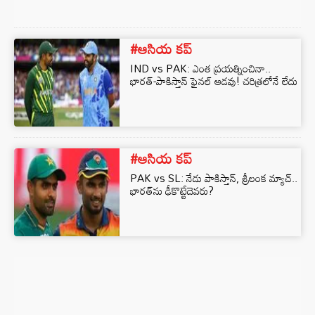
#ఆసియ కప్
IND vs PAK: ఎంత ప్రయత్నించినా..
భారత్-పాకిస్తాన్‌ ఫైనల్‌ ఆడవు! చరిత్రలోనే లేదు
#ఆసియ కప్
PAK vs SL: నేడు పాకిస్తాన్, శ్రీలంక మ్యాచ్..
భారత్‌ను ఢీకొట్టేదెవరు?