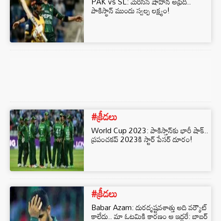
PAK vs SL: మెరిసిన షాహీన్ అఫ్రిది..
పాకిస్థాన్ ముందు స్వల్ప లక్ష్యం!
#క్రీడలు
World Cup 2023: పాకిస్తాన్‌కు భారీ షాక్‌..
ప్రపంచకప్‌ 2023కి స్టార్ పేసర్ దూరం!
#క్రీడలు
Babar Azam: దురదృష్టవశాత్తు అది వర్కౌట్
కాలేదు.. మా ఓటమికి కారణం ఆ ఇద్దరే: బాబర్