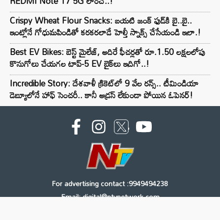
REDMI Note 17 5G లాంచ్..!
Crispy Wheat Flour Snacks: బయటి జంక్ ఫుడ్‌కి బై..బై..
ఇంట్లోనే గోధుమపిండితో కరకరలాడే హెల్తీ స్నాక్స్ చేసేయండి ఇలా.!
Best EV Bikes: బెస్ట్ మైలేజ్, అదిరే ఫీచర్లతో రూ.1.50 లక్షలలోపు
కొనుగోలు చేయగల టాప్-5 EV బైక్‌లు ఇదిగో..!
Incredible Story: దేశవాళీ క్రికెట్‌లో 9 వేల రన్స్.. టీమిండియా
డెబ్యూలోనే హాఫ్ సెంచరీ.. కానీ అడ్రస్ లేకుండా పోయిన ఓపెనర్!
For advertising contact :9949494238
Email: digital@ntvnetwork.com
Copyright © 2000 - 2026 - NTV