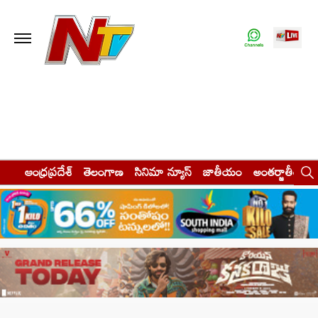
ఆంధ్రప్రదేశ్
తెలంగాణ
సినిమా న్యూస్
జాతీయం
అంతర్జాతీయం