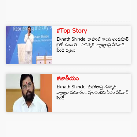
#Top Story
Eknath Shinde: రాహుల్ గాంధీ అండమాన్
జైల్లో ఉండాలి.. సావర్కర్ వ్యాఖ్యలపై ఏకనాథ్
షిండే ధ్వజం
#జాతీయం
Eknath Shinde: మహారాష్ట్ర గవర్నర్
వ్యాఖ్యల దుమారం.. స్పందించిన సీఎం ఏక్‌నాథ్
షిండే