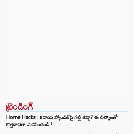
ట్రెండింగ్‌
Home Hacks : కడాయి హ్యాండిల్‌పై గట్టి జిడ్డా? ఈ చిట్కాలతో
కొత్తదానిలా మెరిపించండి.!