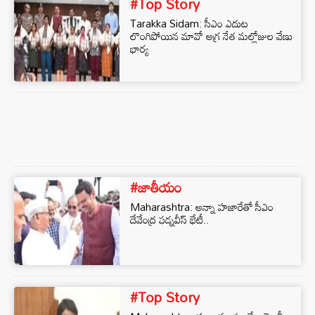
#Top Story
Tarakka Sidam: సీఎం ఎదుట
లొంగిపోయిన మావో అగ్ర నేత మల్లోజుల వేణు
భార్య
#జాతీయం
Maharashtra: అన్నా హజారేతో సీఎం
దేవేంద్ర ఫడ్నవీస్ భేటీ..
#Top Story