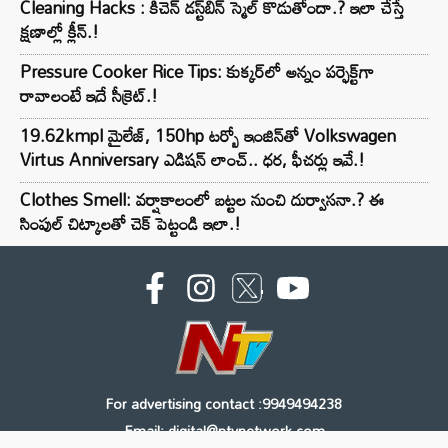
Cleaning Hacks : కిచెన్ డస్ట్‌బిన్ స్మెల్ కొడుతోందా.? ఇలా చేస్తే
క్షణాల్లో క్లీన్.!
Pressure Cooker Rice Tips: కుక్కర్‌లో అన్నం పర్ఫెక్ట్‌గా
రావాలంటే ఇదే సీక్రెట్.!
19.62kmpl మైలేజ్, 150hp టర్బో ఇంజిన్‌తో Volkswagen
Virtus Anniversary ఎడిషన్ లాంచ్.. ధర, ఫీచర్లు ఇవే.!
Clothes Smell: వర్షాకాలంలో బట్టల నుంచి దుర్వాసనా.? ఈ
సింపుల్ చిట్కాలతో చెక్ పెట్టండి ఇలా.!
For advertising contact :9949494238
Email: digital@ntvnetwork.com