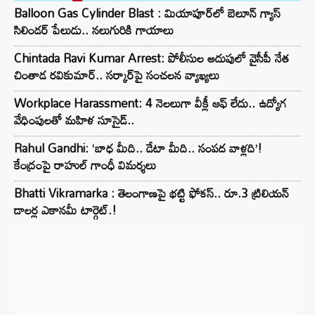
Balloon Gas Cylinder Blast : మియాపూర్‌లో బెలూన్ గ్యాస్
సిలిండర్ పేలుడు.. నలుగురికి గాయాలు
Chintada Ravi Kumar Arrest: పోలీసుల అదుపులో వైసీపీ నేత
చింతాడ రవికుమార్.. సర్కార్‌పై సంచలన వ్యాఖ్యలు
Workplace Harassment: 4 నెలలుగా వీక్లీ ఆఫ్ లేదు.. ఉద్యోగ
వేధింపులతో మహిళ సూసైడ్..
Rahul Gandhi: ‘బాధ మీది.. డేటా మీది.. సంపద వాళ్లది’!
కేంద్రంపై రాహుల్ గాంధీ విమర్శలు
Bhatti Vikramarka : తెలంగాణపై భట్టి ఫోకస్.. రూ.3 ట్రిలియన్‌
డాలర్ల ఎకానమీ టార్గెట్.!