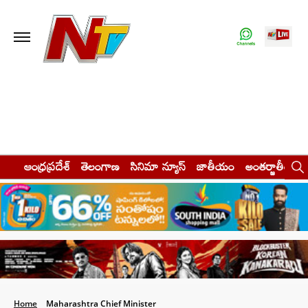
ఆంధ్రప్రదేశ్
తెలంగాణ
సినిమా న్యూస్
జాతీయం
అంతర్జాతీయం
Home
Maharashtra Chief Minister