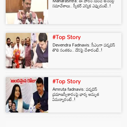
Maharashtra: ఈ వారం నుంచే అసెంబ్లీ
సమావేశాలు.. స్పీకర్ ఎన్నిక ఎప్పుడంటే..!
#Top Story
Devendra Fadnavis: సీఎంగా ఫడ్నవిస్
తొలి సంతకం.. దేనిపై చేశారంటే..!
#Top Story
Amruta fadnavis: ఫడ్నవిస్
ప్రమాణస్వీకారంపై భార్య అమృత
ఏమన్నారంటే..!