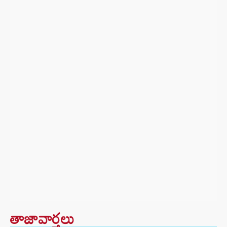
తాజావార్తలు