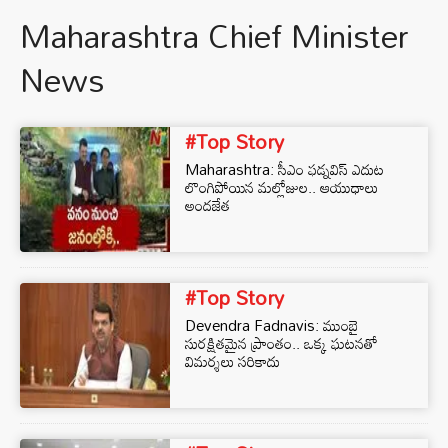
Maharashtra Chief Minister
News
#Top Story
Maharashtra: సీఎం ఫడ్నవిస్ ఎదుట
లొంగిపోయిన మల్లోజుల.. ఆయుధాలు
అందజేత
#Top Story
Devendra Fadnavis: ముంబై
సురక్షితమైన ప్రాంతం.. ఒక్క ఘటనతో
విమర్శలు సరికాదు