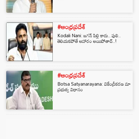
#ఆంధ్రప్రదేశ్
Kodali Nani: జగన్‌ పిల్లి కాదు.. పులి..
తెలియకపోతే ఆహారం అయిపోతావ్..!
#ఆంధ్రప్రదేశ్
Botsa Satyanarayana: వికేంద్రీకరణ మా
ప్రభుత్వ విధానం