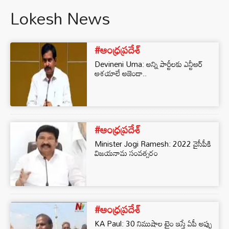
Lokesh News
#ఆంధ్రప్రదేశ్
Devineni Uma: అన్ని పార్టీలకు ఎన్టీఆర్
ఆశయాలే అజెండా..
#ఆంధ్రప్రదేశ్
Minister Jogi Ramesh: 2022 వైసీపీకి
విజయనామ సంవత్సరం
#ఆంధ్రప్రదేశ్
KA Paul: 30 నిముషాల టైం ఇస్తే ఏపీ అప్పు