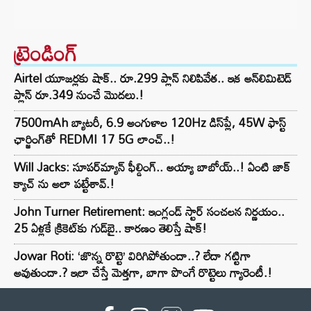
ట్రెండింగ్‌
Airtel యూజర్లకు షాక్.. రూ.299 ప్లాన్ నిలిపివేత.. ఇక అన్‌లిమిటెడ్
ప్లాన్ రూ.349 నుంచే మొదలు.!
7500mAh బ్యాటరీ, 6.9 అంగుళాల 120Hz డిస్‌ప్లే, 45W ఫాస్ట్
ఛార్జింగ్‌తో REDMI 17 5G లాంచ్..!
Will Jacks: సూపర్‌మ్యాన్ ఫీల్డింగ్.. అయ్యా బాబోయ్..! ఏంటి జాక్
క్యాచ్ ను అలా పట్టేశావ్.!
John Turner Retirement: ఇంగ్లండ్ స్టార్ సంచలన నిర్ణయం..
25 ఏళ్లకే క్రికెట్‌కు గుడ్‌బై.. కారణం తెలిస్తే షాక్!
Jowar Roti: ‘జొన్న రొట్టె’ విరిగిపోతుందా..? లేదా గట్టిగా
అవుతుందా.? ఇలా చేస్తే మెత్తగా, బాగా పొంగే రొట్టెలు గ్యారెంటీ.!