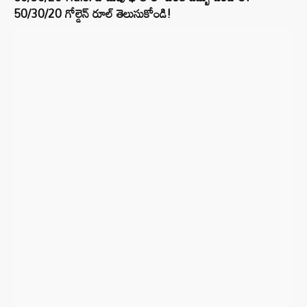
50/30/20 గోల్డెన్ రూల్ తెలుసుకోండి!