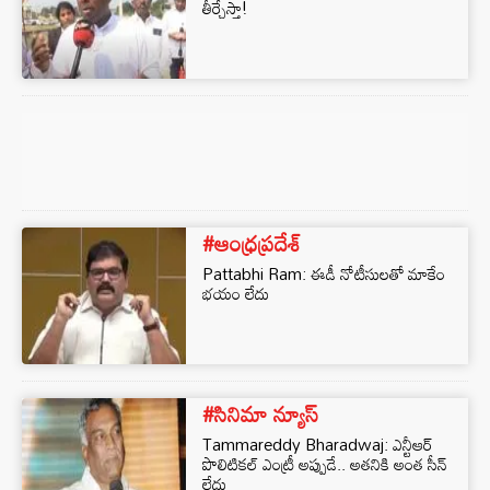
తీర్చేస్తా!
#ఆంధ్రప్రదేశ్
Pattabhi Ram: ఈడీ నోటీసులతో మాకేం
భయం లేదు
#సినిమా న్యూస్
Tammareddy Bharadwaj: ఎన్టీఆర్
పొలిటికల్ ఎంట్రీ అప్పుడే.. అతనికి అంత సీన్
లేదు