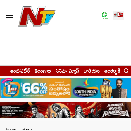
ఆంధ్రప్రదేశ్
తెలంగాణ
సినిమా న్యూస్
జాతీయం
అంతర్జాతీయం
Home
Lokesh