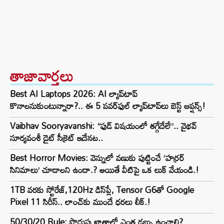
తాజావార్తలు
Best AI Laptops 2026: AI ల్యాప్‌టాప్
కొనాలనుకుంటున్నారా?.. ఈ 5 పవర్‌ఫుల్ ల్యాప్‌టాప్‌లు బెస్ట్ ఆప్షన్స్!
Vaibhav Sooryavanshi: “ఫుడ్ విషయంలో తగ్గేదేలే”.. వైభవ్
సూర్యవంశీ డైట్ సీక్రెట్ ఇదేనట..
Best Horror Movies: వెన్నులో వణుకు పుట్టించే ‘హర్రర్
సినిమాలు’ చూడాలని ఉందా.? అయితే వీటిపై ఒక లుక్ వేయండి.!
1TB వరకు స్టోరేజ్,120Hz డిస్‌ప్లే, Tensor G6తో Google
Pixel 11 సిరీస్.. లాంచ్⁭కు ముందే ధరలు లీక్.!
50/30/20 Rule: పొదుపు ఖాతాలో ఎంత డబ్బు ఉంచాలి?