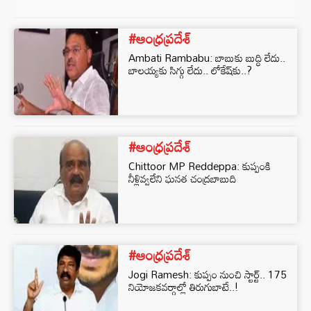
#ఆంధ్రప్రదేశ్
Ambati Rambabu: బాబుకు బుద్ధి లేదు..
బాలయ్యకు సిగ్గు లేదు.. లోకేష్‌కు..?
#ఆంధ్రప్రదేశ్
Chittoor MP Reddeppa: కుప్పంకి
నీళ్లివ్వలేని ఘనత చంద్రబాబుది
#ఆంధ్రప్రదేశ్
Jogi Ramesh: కుప్పం నుంచి స్టార్ట్.. 175
నియోజకవర్గాల్లో తిరుగుబాటే..!